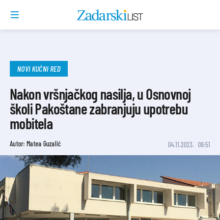
NOVI KUĆNI RED
Nakon vršnjačkog nasilja, u Osnovnoj
školi Pakoštane zabranjuju upotrebu
mobitela
Autor: Matea Guzalić
04.11.2023.
08:51