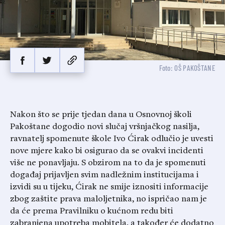
Foto: OŠ PAKOŠTANE
Nakon što se prije tjedan dana u Osnovnoj školi
Pakoštane dogodio novi slučaj vršnjačkog nasilja,
ravnatelj spomenute škole Ivo Ćirak odlučio je uvesti
nove mjere kako bi osigurao da se ovakvi incidenti
više ne ponavljaju. S obzirom na to da je spomenuti
događaj prijavljen svim nadležnim institucijama i
izvidi su u tijeku, Ćirak ne smije iznositi informacije
zbog zaštite prava maloljetnika, no ispričao nam je
da će prema Pravilniku o kućnom redu biti
zabranjena upotreba mobitela, a također će dodatno