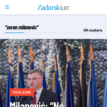
“zoran milanovic”
478
rezultat/a
PREDSJEDNIK
Milanović: “Ne