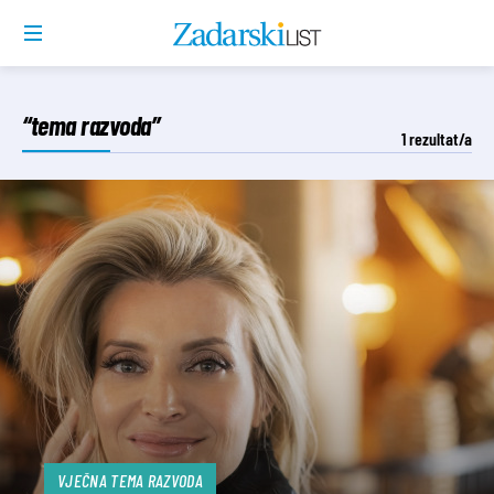
“tema razvoda”
1
rezultat/a
VJEČNA TEMA RAZVODA