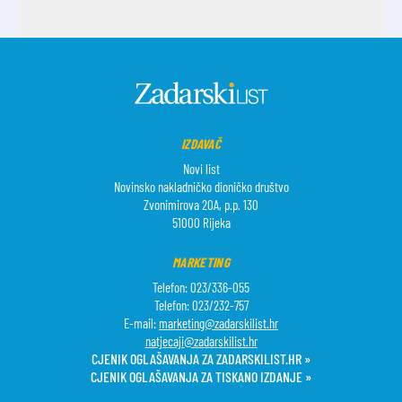
IZDAVAČ
Novi list
Novinsko nakladničko dioničko društvo
Zvonimirova 20A, p.p. 130
51000 Rijeka
MARKETING
Telefon: 023/336-055
Telefon: 023/232-757
E-mail:
marketing@zadarskilist.hr
natjecaji@zadarskilist.hr
CJENIK OGLAŠAVANJA ZA ZADARSKILIST.HR »
CJENIK OGLAŠAVANJA ZA TISKANO IZDANJE »