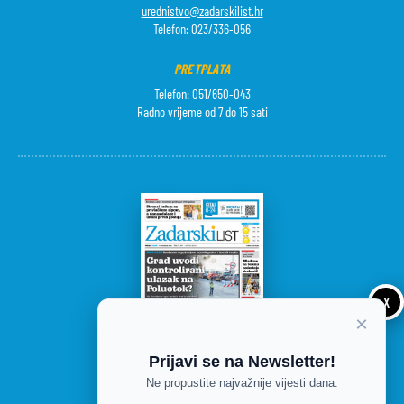
urednistvo@zadarskilist.hr
Telefon: 023/336-056
PRETPLATA
Telefon: 051/650-043
Radno vrijeme od 7 do 15 sati
X
×
Prijavi se na Newsletter!
Ne propustite najvažnije vijesti dana.
DANAŠNJE IZDANJE