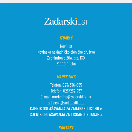
IZDAVAČ
Novi list
Novinsko nakladničko dioničko društvo
Zvonimirova 20A, p.p. 130
51000 Rijeka
MARKETING
Telefon: 023/336-055
Telefon: 023/232-757
E-mail:
marketing@zadarskilist.hr
natjecaji@zadarskilist.hr
CJENIK OGLAŠAVANJA ZA ZADARSKILIST.HR »
CJENIK OGLAŠAVANJA ZA TISKANO IZDANJE »
KONTAKT