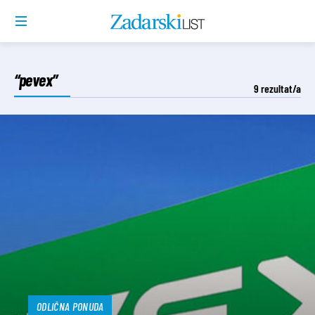
“pevex”
9
rezultat/a
ODLIČNA PONUDA