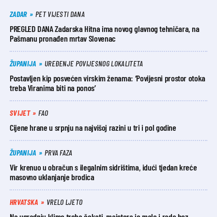
ZADAR
PET VIJESTI DANA
PREGLED DANA Zadarska Hitna ima novog glavnog tehničara, na
Pašmanu pronađen mrtav Slovenac
ŽUPANIJA
UREĐENJE POVIJESNOG LOKALITETA
Postavljen kip posvećen virskim ženama: ‘Povijesni prostor otoka
treba Viranima biti na ponos’
SVIJET
FAO
Cijene hrane u srpnju na najvišoj razini u tri i pol godine
ŽUPANIJA
PRVA FAZA
Vir krenuo u obračun s ilegalnim sidrištima, idući tjedan kreće
masovno uklanjanje brodica
HRVATSKA
VRELO LJETO
Na ugradnju klime treba čekati, majstora je malo i rade bez