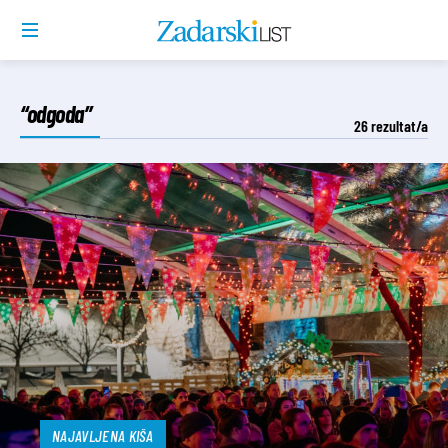
“odgoda”
26
rezultat/a
NAJAVLJENA KIŠA