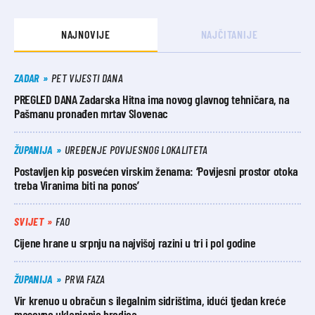
NAJNOVIJE
NAJČITANIJE
ZADAR
PET VIJESTI DANA
PREGLED DANA Zadarska Hitna ima novog glavnog tehničara, na
Pašmanu pronađen mrtav Slovenac
ŽUPANIJA
UREĐENJE POVIJESNOG LOKALITETA
Postavljen kip posvećen virskim ženama: ‘Povijesni prostor otoka
treba Viranima biti na ponos’
SVIJET
FAO
Cijene hrane u srpnju na najvišoj razini u tri i pol godine
ŽUPANIJA
PRVA FAZA
Vir krenuo u obračun s ilegalnim sidrištima, idući tjedan kreće
masovno uklanjanje brodica