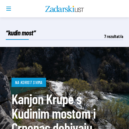
“kudin most”
7
rezultat/a
NA KORIST SVIMA
Kanjon Krupe s
Kudinim mostom i
Crnopac dobivaju