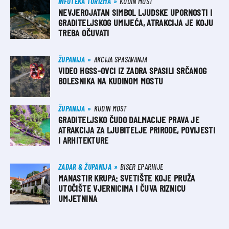
INFOTEKA TURIZMA
KUDIN MOST
NEVJEROJATAN SIMBOL LJUDSKE UPORNOSTI I
GRADITELJSKOG UMIJEĆA, ATRAKCIJA JE KOJU
TREBA OČUVATI
ŽUPANIJA
AKCIJA SPAŠAVANJA
VIDEO HGSS-OVCI IZ ZADRA SPASILI SRČANOG
BOLESNIKA NA KUDINOM MOSTU
ŽUPANIJA
KUDIN MOST
GRADITELJSKO ČUDO DALMACIJE PRAVA JE
ATRAKCIJA ZA LJUBITELJE PRIRODE, POVIJESTI
I ARHITEKTURE
ZADAR & ŽUPANIJA
BISER EPARHIJE
MANASTIR KRUPA: SVETIŠTE KOJE PRUŽA
UTOČIŠTE VJERNICIMA I ČUVA RIZNICU
UMJETNINA