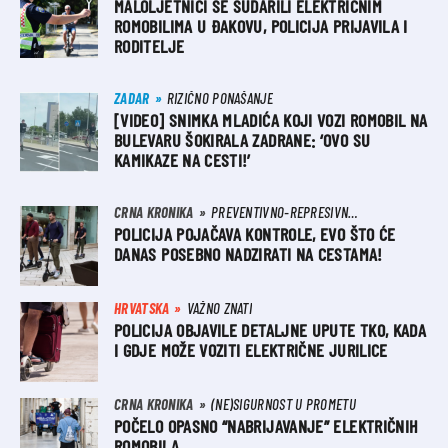
MALOLJETNICI SE SUDARILI ELEKTRIČNIM
ROMOBILIMA U ĐAKOVU, POLICIJA PRIJAVILA I
RODITELJE
ZADAR
RIZIČNO PONAŠANJE
[VIDEO] SNIMKA MLADIĆA KOJI VOZI ROMOBIL NA
BULEVARU ŠOKIRALA ZADRANE: ‘OVO SU
KAMIKAZE NA CESTI!’
CRNA KRONIKA
PREVENTIVNO-REPRESIVNA AKCIJA
POLICIJA POJAČAVA KONTROLE, EVO ŠTO ĆE
DANAS POSEBNO NADZIRATI NA CESTAMA!
HRVATSKA
VAŽNO ZNATI
POLICIJA OBJAVILE DETALJNE UPUTE TKO, KADA
I GDJE MOŽE VOZITI ELEKTRIČNE JURILICE
CRNA KRONIKA
(NE)SIGURNOST U PROMETU
POČELO OPASNO “NABRIJAVANJE” ELEKTRIČNIH
ROMOBILA