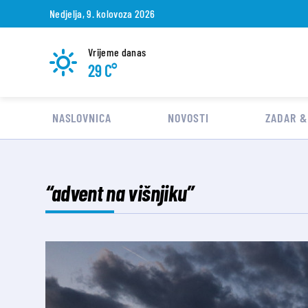
Nedjelja, 9. kolovoza 2026
Vrijeme danas
29 C°
NASLOVNICA
NOVOSTI
ZADAR &
“advent na višnjiku”