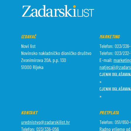
IZDAVAČ
MARKETING
Novi list
Telefon: 023/336
Novinsko nakladničko dioničko društvo
Telefon: 023/232
Zvonimirova 20A, p.p. 130
E-mail:
marketing
51000 Rijeka
natjecaji@zadarsk
CJENIK OGLAŠAVANJ
»
CJENIK OGLAŠAVAN
»
KONTAKT
PRETPLATA
urednistvo@zadarskilist.hr
Telefon: 051/650
Telefon: 023/336-056
Radno vrijeme od 