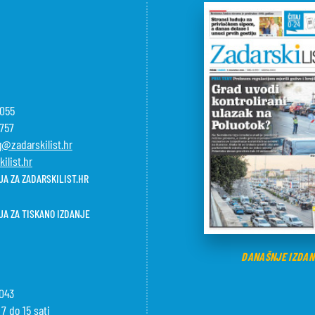
-055
-757
@zadarskilist.hr
ilist.hr
A ZA ZADARSKILIST.HR
JA ZA TISKANO IZDANJE
DANAŠNJE IZDAN
-043
7 do 15 sati