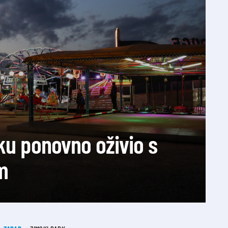
ku ponovno oživio s
m