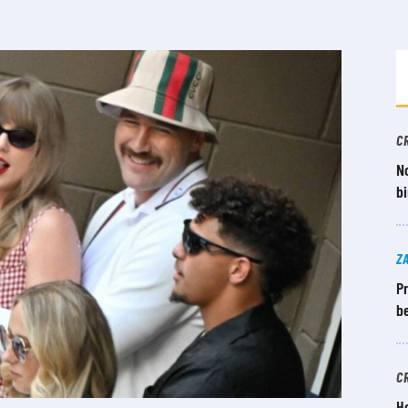
C
No
bi
Z
Pr
b
C
Ho