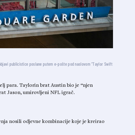
objavi publicistice poslane putem e-pošte pod naslovom “Taylor Swift
lj para. Taylorin brat Austin bio je “njen
rat Jason, umirovljeni NFL igrač.
ja nosili odjevne kombinacije koje je kreirao