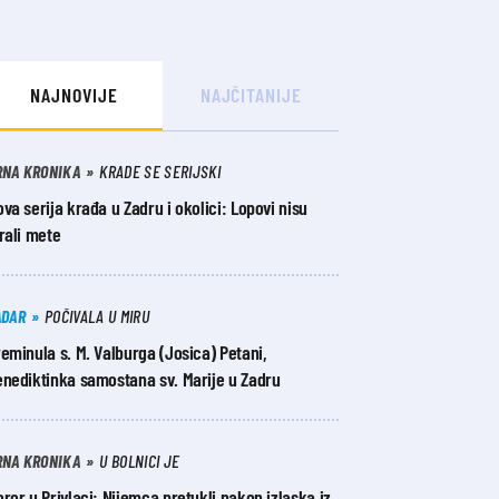
NAJNOVIJE
NAJČITANIJE
RNA KRONIKA
KRADE SE SERIJSKI
va serija krađa u Zadru i okolici: Lopovi nisu
rali mete
ADAR
POČIVALA U MIRU
eminula s. M. Valburga (Josica) Petani,
enediktinka samostana sv. Marije u Zadru
RNA KRONIKA
U BOLNICI JE
ror u Privlaci: Nijemca pretukli nakon izlaska iz