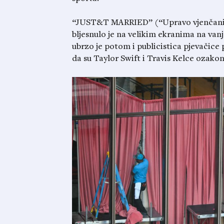
“JUST&T MARRIED” (“Upravo vjenčani”
bljesnulo je na velikim ekranima na van
ubrzo je potom i publicistica pjevačice
da su Taylor Swift i Travis Kelce ozakon