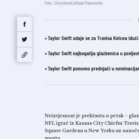
Foto: ChrysleneCaillaud Panoramic
Taylor Swift udaje se za Travisa Kelcea idući
Taylor Swift najbogatija glazbenica u povijes
Taylor Swift ponovno prednjači u nominacij
Neizvjesnost je prekinuta u petak – gla
NFL igrač iz Kansas City Chiefsa Travis 
Square Gardenu u New Yorku uz nazočnos
sporta.