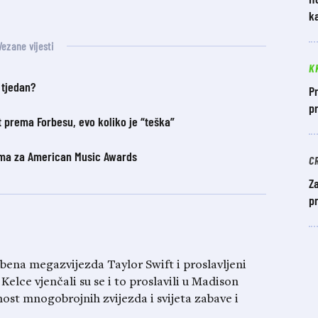
ka
Vezane vijesti
K
 tjedan?
Pr
pr
t prema Forbesu, evo koliko je “teška”
ama za American Music Awards
C
Za
pr
zbena megazvijezda Taylor Swift i proslavljeni
Kelce vjenčali su se i to proslavili u Madison
t mnogobrojnih zvijezda i svijeta zabave i