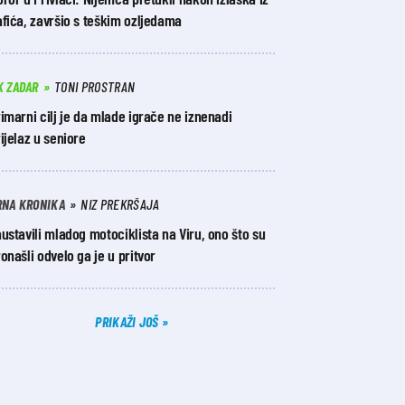
fića, završio s teškim ozljedama
K ZADAR
TONI PROSTRAN
imarni cilj je da mlade igrače ne iznenadi
ijelaz u seniore
RNA KRONIKA
NIZ PREKRŠAJA
ustavili mladog motociklista na Viru, ono što su
onašli odvelo ga je u pritvor
PRIKAŽI JOŠ