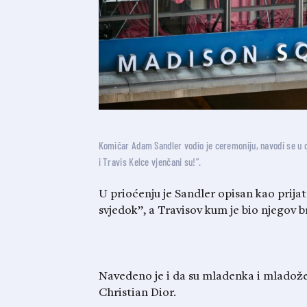
Komičar Adam Sandler vodio je ceremoniju, navodi se u 
i Travis Kelce vjenčani su!”.
U prioćenju je Sandler opisan kao prijate
svjedok”, a Travisov kum je bio njegov b
Navedeno je i da su mladenka i mladožen
Christian Dior.