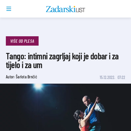
VIŠE OD PLESA
Tango: intimni zagrljaj koji je dobar i za
tijelo i za um
Autor: Šarlota Brnčić
15.12.2022.
07:22