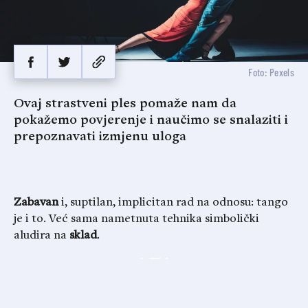
Foto: Pexels
Ovaj strastveni ples pomaže nam da
pokažemo povjerenje i naučimo se snalaziti i
prepoznavati izmjenu uloga
Zabavan
i, suptilan, implicitan rad na odnosu: tango
je i to. Već sama nametnuta tehnika simbolički
aludira na
sklad
.