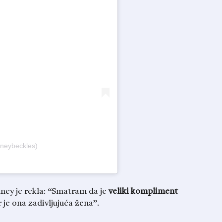
dneybeckles)
ney je rekla: “Smatram da je
veliki kompliment
je ona zadivljujuća žena”.