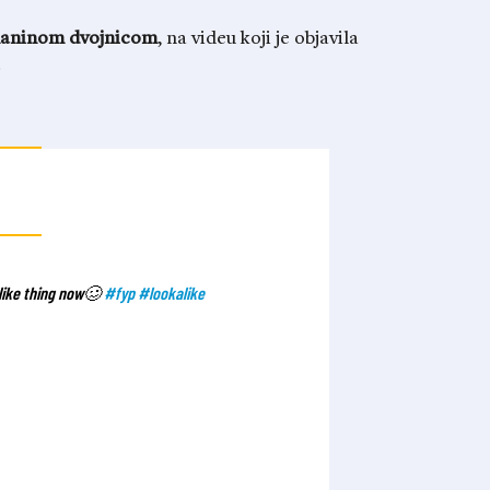
aninom dvojnicom
, na videu koji je objavila
.
 alike thing now🥴
#fyp
#lookalike