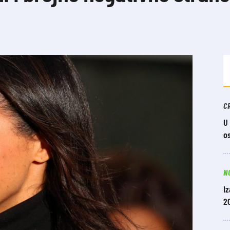
C
U
o
N
Iz
20