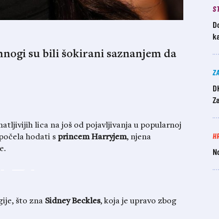
S
Do
k
mnogi su bili šokirani saznanjem da
Z
D
Z
tljivijih lica na još od pojavljivanja u popularnoj
H
e počela hodati s
princem Harryjem
, njena
e.
N
gije, što zna
Sidney
Beckles
, koja je upravo zbog