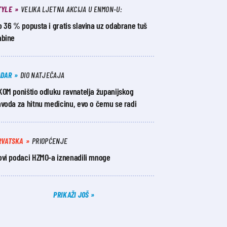
TYLE
VELIKA LJETNA AKCIJA U ENMON-U:
 36 % popusta i gratis slavina uz odabrane tuš
abine
ADAR
DIO NATJEČAJA
KOM poništio odluku ravnatelja županijskog
avoda za hitnu medicinu, evo o čemu se radi
RVATSKA
PRIOPĆENJE
ovi podaci HZMO-a iznenadili mnoge
PRIKAŽI JOŠ