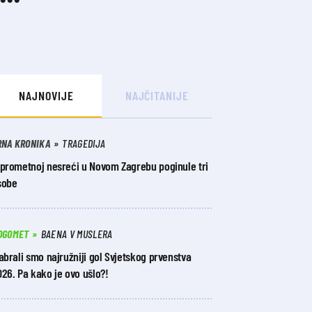
NAJNOVIJE
NAJČITANIJE
RNA KRONIKA
TRAGEDIJA
 prometnoj nesreći u Novom Zagrebu poginule tri
sobe
OGOMET
BAENA V MUSLERA
abrali smo najružniji gol Svjetskog prvenstva
26. Pa kako je ovo ušlo?!