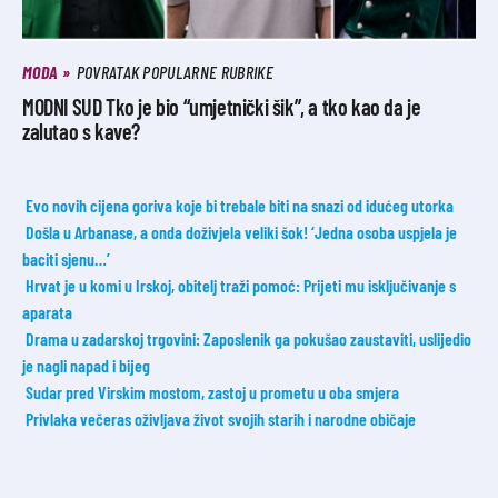
MODA
POVRATAK POPULARNE RUBRIKE
MODNI SUD Tko je bio “umjetnički šik”, a tko kao da je
zalutao s kave?
Evo novih cijena goriva koje bi trebale biti na snazi od idućeg utorka
Došla u Arbanase, a onda doživjela veliki šok! ‘Jedna osoba uspjela je
baciti sjenu…’
Hrvat je u komi u Irskoj, obitelj traži pomoć: Prijeti mu isključivanje s
aparata
Drama u zadarskoj trgovini: Zaposlenik ga pokušao zaustaviti, uslijedio
je nagli napad i bijeg
Sudar pred Virskim mostom, zastoj u prometu u oba smjera
Privlaka večeras oživljava život svojih starih i narodne običaje