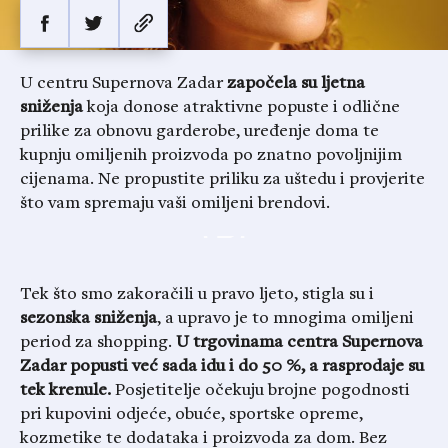
U centru Supernova Zadar
započela su ljetna
sniženja
koja donose atraktivne popuste i odlične
prilike za obnovu garderobe, uređenje doma te
kupnju omiljenih proizvoda po znatno povoljnijim
cijenama. Ne propustite priliku za uštedu i provjerite
što vam spremaju vaši omiljeni brendovi.
Tek što smo zakoračili u pravo ljeto, stigla su i
sezonska sniženja
, a upravo je to mnogima omiljeni
period za shopping.
U trgovinama centra Supernova
Zadar popusti već sada idu i do 50 %, a rasprodaje su
tek krenule.
Posjetitelje očekuju brojne pogodnosti
pri kupovini odjeće, obuće, sportske opreme,
kozmetike te dodataka i proizvoda za dom. Bez