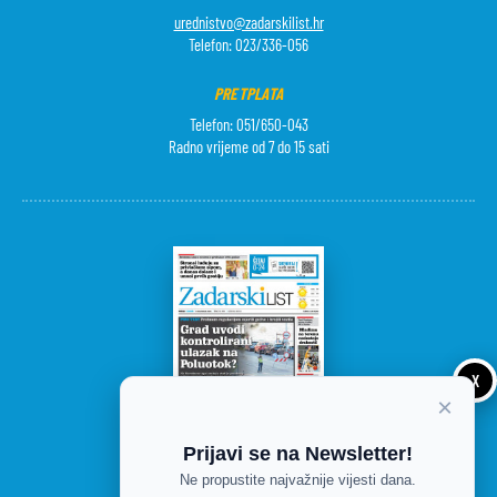
urednistvo@zadarskilist.hr
Telefon: 023/336-056
PRETPLATA
Telefon: 051/650-043
Radno vrijeme od 7 do 15 sati
X
×
Prijavi se na Newsletter!
Ne propustite najvažnije vijesti dana.