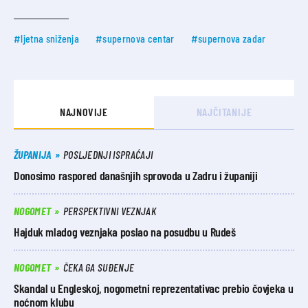
#ljetna sniženja
#supernova centar
#supernova zadar
NAJNOVIJE
NAJČITANIJE
ŽUPANIJA
POSLJEDNJI ISPRAĆAJI
Donosimo raspored današnjih sprovoda u Zadru i županiji
NOGOMET
PERSPEKTIVNI VEZNJAK
Hajduk mladog veznjaka poslao na posudbu u Rudeš
NOGOMET
ČEKA GA SUĐENJE
Skandal u Engleskoj, nogometni reprezentativac prebio čovjeka u
noćnom klubu