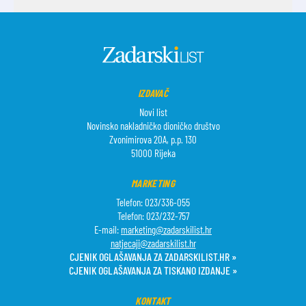
IZDAVAČ
Novi list
Novinsko nakladničko dioničko društvo
Zvonimirova 20A, p.p. 130
51000 Rijeka
MARKETING
Telefon: 023/336-055
Telefon: 023/232-757
E-mail:
marketing@zadarskilist.hr
natjecaji@zadarskilist.hr
CJENIK OGLAŠAVANJA ZA ZADARSKILIST.HR »
CJENIK OGLAŠAVANJA ZA TISKANO IZDANJE »
KONTAKT