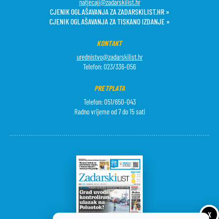
natjecaji@zadarskilist.hr
CJENIK OGLAŠAVANJA ZA ZADARSKILIST.HR »
CJENIK OGLAŠAVANJA ZA TISKANO IZDANJE »
KONTAKT
urednistvo@zadarskilist.hr
Telefon: 023/336-056
PRETPLATA
Telefon: 051/650-043
Radno vrijeme od 7 do 15 sati
X