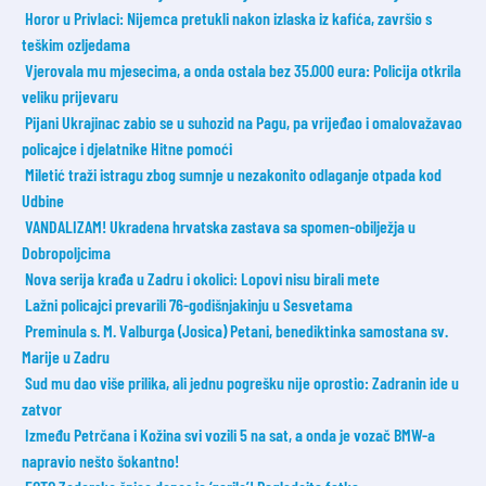
Horor u Privlaci: Nijemca pretukli nakon izlaska iz kafića, završio s
teškim ozljedama
Vjerovala mu mjesecima, a onda ostala bez 35.000 eura: Policija otkrila
veliku prijevaru
Pijani Ukrajinac zabio se u suhozid na Pagu, pa vrijeđao i omalovažavao
policajce i djelatnike Hitne pomoći
Miletić traži istragu zbog sumnje u nezakonito odlaganje otpada kod
Udbine
VANDALIZAM! Ukradena hrvatska zastava sa spomen-obilježja u
Dobropoljcima
Nova serija krađa u Zadru i okolici: Lopovi nisu birali mete
Lažni policajci prevarili 76-godišnjakinju u Sesvetama
Preminula s. M. Valburga (Josica) Petani, benediktinka samostana sv.
Marije u Zadru
Sud mu dao više prilika, ali jednu pogrešku nije oprostio: Zadranin ide u
zatvor
Između Petrčana i Kožina svi vozili 5 na sat, a onda je vozač BMW-a
napravio nešto šokantno!