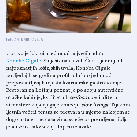
Foto ANTONIO PAVELA
Upravo je lokacija jedan od najvećih aduta
Konobe Cigale
. Smještena u uvali Čikat, jednoj od
najpoznatijih lošinjskih uvala, Konoba Cigale
posljednjih se godina profilirala kao jedno od
prepoznatljivijih mjesta kvarnerske gastronomije.
Restoran na Lošinju poznat je po spoju autentične
otočke kuhinje, kvalitetnih
seafood
specijaliteta i
atmosfere koja njeguje koncept
slow livinga
. Tijekom
ljetnih večeri terasa se pretvara u mjesto na kojem se
dugo ostaje – uz čašu vina, svježe pripremljena riblja
jela i zvuk valova koji dopiru iz uvale.