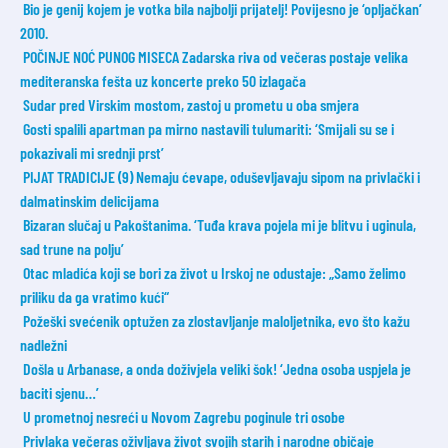
Bio je genij kojem je votka bila najbolji prijatelj! Povijesno je ‘opljačkan’
2010.
POČINJE NOĆ PUNOG MISECA Zadarska riva od večeras postaje velika
mediteranska fešta uz koncerte preko 50 izlagača
Sudar pred Virskim mostom, zastoj u prometu u oba smjera
Gosti spalili apartman pa mirno nastavili tulumariti: ‘Smijali su se i
pokazivali mi srednji prst’
PIJAT TRADICIJE (9) Nemaju ćevape, oduševljavaju sipom na privlački i
dalmatinskim delicijama
Bizaran slučaj u Pakoštanima. ‘Tuđa krava pojela mi je blitvu i uginula,
sad trune na polju’
Otac mladića koji se bori za život u Irskoj ne odustaje: „Samo želimo
priliku da ga vratimo kući“
Požeški svećenik optužen za zlostavljanje maloljetnika, evo što kažu
nadležni
Došla u Arbanase, a onda doživjela veliki šok! ‘Jedna osoba uspjela je
baciti sjenu…’
U prometnoj nesreći u Novom Zagrebu poginule tri osobe
Privlaka večeras oživljava život svojih starih i narodne običaje