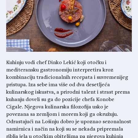
Kuhinju vodi chef Dinko Lekić koji otočku i
mediteransku gastronomiju interpretira kroz
kombinaciju tradicionalnih recepata i suvremenijeg
pristupa. Iza sebe ima više od dva desetljeća
kulinarskog iskustva, a prirodni talent i strast prema
kuhanju doveli su ga do pozicije chefa Konobe
Cigale. Njegova kulinarska filozofija usko je
povezana sa zemljom i morem koji ga okružuju.
Odrastajući na Lošinju dobro je upoznao sezonalnost
namirnica i način na koji su se nekada pripremala
riblja jela u otočkim obiteljima pa njegova kuhinja