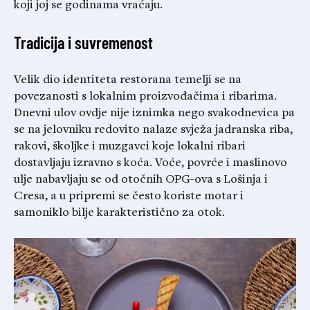
koji joj se godinama vraćaju.
Tradicija i suvremenost
Velik dio identiteta restorana temelji se na
povezanosti s lokalnim proizvođačima i ribarima.
Dnevni ulov ovdje nije iznimka nego svakodnevica pa
se na jelovniku redovito nalaze svježa jadranska riba,
rakovi, školjke i muzgavci koje lokalni ribari
dostavljaju izravno s koća. Voće, povrće i maslinovo
ulje nabavljaju se od otočnih OPG-ova s Lošinja i
Cresa, a u pripremi se često koriste motar i
samoniklo bilje karakteristično za otok.