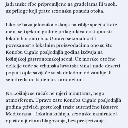
jadranske ribe pripremljene na gradelama ili u soli,
uz priloge koji prate sezonsku ponudu otoka.
Iako se baza jelovnika oslanja na riblje specijalitete,
meni se tijekom godine prilagođava dostupnosti
lokalnih namirnica. Upravo sezonalnost i
povezanost s lokalnim proizvođačima ono su što
Konobu Cigale posljednjih godina izdvaja na
lošinjskoj gastronomskoj sceni. Uz morske otočne
delicije toče se vrhunska hrvatska vina i nude deserti
poput tople savijače sa sladoledom od vanilije ili
semifreda od badema s karamelom.
Na Lošinju se ručak ne mjeri minutama, nego
atmosferom. Upravo zato Konoba Cigale posljednjih
godina privlači goste koji traže autentično iskustvo
Mediterana – lokalnu kuhinju, sezonske namirnice i
opušteniji ritam blagovanja, bez pretjerivanja.