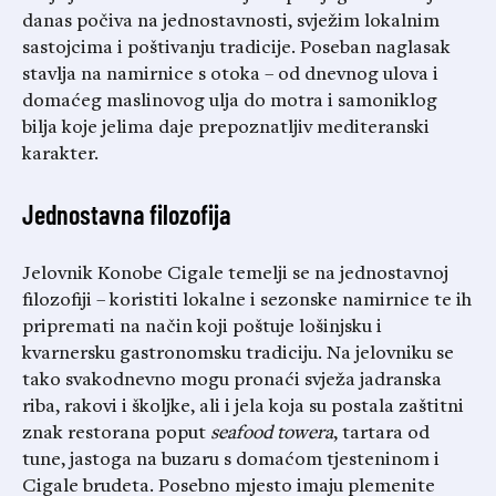
danas počiva na jednostavnosti, svježim lokalnim
sastojcima i poštivanju tradicije. Poseban naglasak
stavlja na namirnice s otoka – od dnevnog ulova i
domaćeg maslinovog ulja do motra i samoniklog
bilja koje jelima daje prepoznatljiv mediteranski
karakter.
Jednostavna filozofija
Jelovnik Konobe Cigale temelji se na jednostavnoj
filozofiji – koristiti lokalne i sezonske namirnice te ih
pripremati na način koji poštuje lošinjsku i
kvarnersku gastronomsku tradiciju. Na jelovniku se
tako svakodnevno mogu pronaći svježa jadranska
riba, rakovi i školjke, ali i jela koja su postala zaštitni
znak restorana poput
seafood towera
, tartara od
tune, jastoga na buzaru s domaćom tjesteninom i
Cigale brudeta. Posebno mjesto imaju plemenite