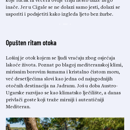
koje ručak ili večera ovdje traju nešto duže nego
inače. Jer u Cigale se ne dolazi samo jesti, dolazi se
usporiti i podsjetiti kako izgleda ljeto bez žurbe.
Opušten ritam otoka
Lošinj je otok kojem se ljudi vraćaju zbog osjećaja
lakoće života. Poznat po blagoj mediteranskoj klimi,
mirisnim borovim šumama i kristalno čistom moru,
već desetljećima slovi kao jedna od najugodnijih
otočnih destinacija na Jadranu. Još u doba Austro-
Ugarske razvijao se kao klimatsko lječilište, a danas
privlači goste koji traže mirniji i autentičniji
Mediteran.