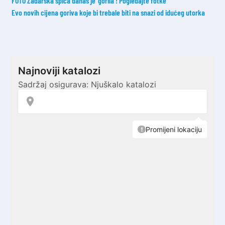
FOTO Zadarska špica danas je ‘gorila’! Pogledajte fotke
Evo novih cijena goriva koje bi trebale biti na snazi od idućeg utorka