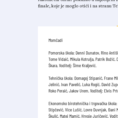
finale, koje je moglo otići i na stranu Te
Momčadi
Pomorska škola: Denni Dunatov, Rino Antišin
Tome Vidaić, Mikula Kotrulja, Patrik Božić,
Škara. Voditelj: Šime Kraljević.
Tehnička škola: Domagoj Stipanić, Frane Mil
Jelinić, Ivan Pavelić, Luka Rogić, David Zupč
Roko Peraić, Jakov Urem. Voditelj: Elvis Prt
Ekonomsko birotehnička i trgovačka škola: 
Stipčević, Vice Lušić, Lovre Duvnjak, Đani M
Škulić, Matej Mamić, Hrvoje Juričević. Vodit