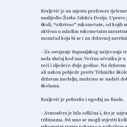
Kraljević je na mjestu profesora tjelesn
naslijedio Žarka Jakšića Đerija. Upravo
školi, “otkrivao” rukometaše, od kojih su 
aktivan u mlađim rukometnim uzrastima.
momčad koja bi se i na državnoj završni
– Za osvajanje županijskog natjecanja tr
sada slučaj kod nas. Većina učenika je 
reći i sljedeće dvije godine. Na državn
ali nakon pobjede protiv Tehničke škole
državnu medalju, možemo se nadati dob
školama.
Kraljević je pohvalio i ugođaj na finalu.
– Atmosfera je bila odlična i, što je naj
tribinama. Svi smo se mogli uvjeriti koli
rukometni turnir pokazao u najboljem m