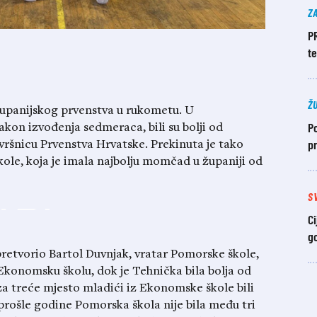
Z
P
t
Ž
županijskog prvenstva u rukometu. U
Po
kon izvođenja sedmeraca, bili su bolji od
pr
vršnicu Prvenstva Hrvatske. Prekinuta je tako
ole, koja je imala najbolju momčad u županiji od
S
Ci
g
retvorio Bartol Duvnjak, vratar Pomorske škole,
 Ekonomsku školu, dok je Tehnička bila bolja od
a treće mjesto mladići iz Ekonomske škole bili
 prošle godine Pomorska škola nije bila među tri