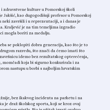
e i zdravstvene kulture u Pomorskoj školi
 je Jakšić, kao dugogodišnji profesor u Pomorskoj
neki završili i u reprezentaciji, a i danas je
 Kraljević je na tim temeljima izgradio
ci mogla boriti za medalju.
eba se poklopiti dobra generacija, kao što je to
u drugom razredu, što znači da ćemo imati što
u završnicu idemo bez rezultatskog opterećenja,
, momčadi koja bi sigurno konkurirala i za
rom nastupu u borbi s najboljim hrvatskim
važnije, bez ikakvog incidenta na parketu i na
ka je draž školskog sporta, koji se kroz ovaj
ogućem svjetlu. Bio je užitak igrati ovakvo