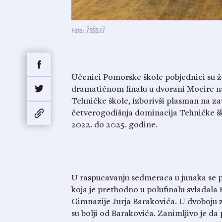
Foto: ŽSŠSZŽ
Učenici Pomorske škole pobjednici su 
dramatičnom finalu u dvorani Mocire na
Tehničke škole, izborivši plasman na za
četverogodišnja dominacija Tehničke šk
2022. do 2025. godine.
U raspucavanju sedmeraca u junaka se p
koja je prethodno u polufinalu svladala
Gimnazije Jurja Barakovića. U dvoboju z
su bolji od Barakovića. Zanimljivo je da