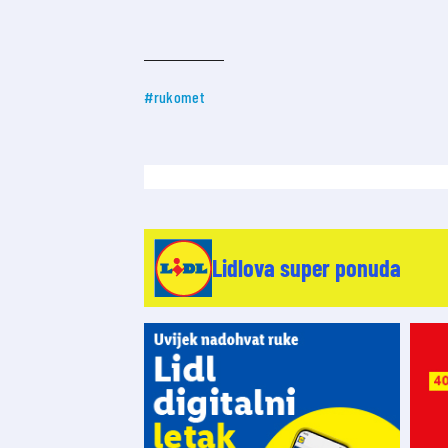
#rukomet
Lidlova super ponuda