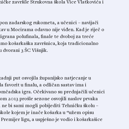
hničke završile Strukovna škola Vice Vlatkovića i
spon zadarskog rukometa, a učenici – navijači
akav u Mocirama odavno nije viđen. Kad je riječ o
igrana polufinala, finale te dvoboj za treće
mo košarkaška završnica, koja tradicionalno
 dvorani 3 ŠC Višnjik.
adnji put osvojila županijsko natjecanje u
 favorit u finalu, a odličan sastav ima i
mčadska igra. Očekivano su prednjačili učenici
rom 2013 prošle sezone osvojili naslov prvaka
 ne bi sami mogli pobijediti Tehničku školu –
škole kojem je inače košarka u “užem opisu
remijer ligu, a uspješno je vodio i košarkašice