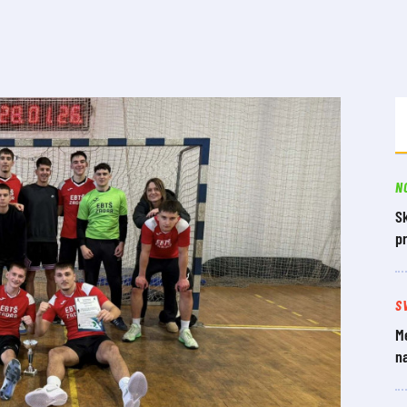
N
S
p
S
Me
n