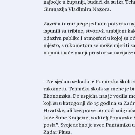
najbolje u županiji, budući da su iza Te
Gimnazija Vladimira Nazora.
Završni turnir još je jednom potvrdio u
ispunili su tribine, stvorivši ambijent k
odazivu publike i atmosferi u kojoj su od
mjesto, s rukometom se može mjeriti sa
napuni inače manji prostor za navijače u
– Ne sjećam se kada je Pomorska škola z
rukometu. Tehnička škola za mene je bila
Ekonomska. Do uspjeha nas je vodila mo
koji su u kategoriji do 15 godina sa Zad
Hrvatske, ali bez prave pomoći suigrača
kaže Šime Kraljević, voditelj Pomorske 
posla”. Svojedobno je uveo Puntamiku u P
Zadar Plusa.