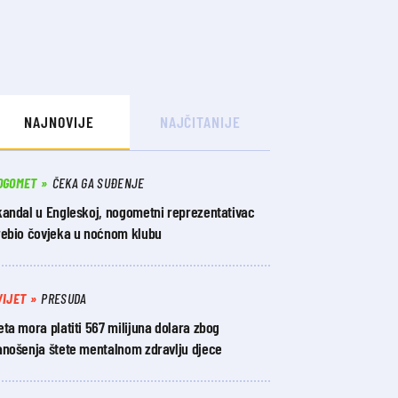
NAJNOVIJE
NAJČITANIJE
OGOMET
ČEKA GA SUĐENJE
kandal u Engleskoj, nogometni reprezentativac
rebio čovjeka u noćnom klubu
VIJET
PRESUDA
ta mora platiti 567 milijuna dolara zbog
anošenja štete mentalnom zdravlju djece