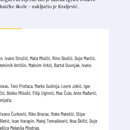
hničke škole – zaključio je Kraljević.
, Ivano Stručić, Mata Miočić, Rino Skočić, Duje Marčić,
 Dominik Antišin, Maksim Vrkić, Bartol Duvnjak, Ivano
ovac, Toni Profaca, Marko Sudinja, Lovre Jokić, Igor
ić, Boško Mišulić, Filip Ugrinić, Max Čulo, Ante Mađerić,
enjača.
Ivano Čurković, Riko Brezac, Roko Matešić, Stipe
iletić, Ivan Harapin, Matej Tomašković, Noa Škifić, Duje
eljica Melanija Miodrag.