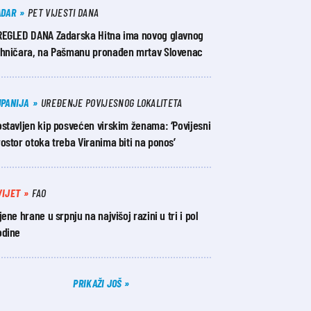
ADAR
PET VIJESTI DANA
REGLED DANA Zadarska Hitna ima novog glavnog
ehničara, na Pašmanu pronađen mrtav Slovenac
UPANIJA
UREĐENJE POVIJESNOG LOKALITETA
stavljen kip posvećen virskim ženama: ‘Povijesni
ostor otoka treba Viranima biti na ponos’
VIJET
FAO
jene hrane u srpnju na najvišoj razini u tri i pol
odine
PRIKAŽI JOŠ