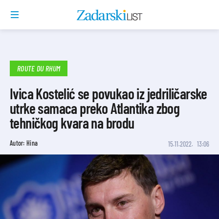
ROUTE DU RHUM
Ivica Kostelić se povukao iz jedriličarske
utrke samaca preko Atlantika zbog
tehničkog kvara na brodu
Autor: Hina
15.11.2022.
13:06