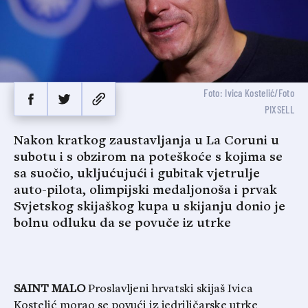
Foto: Ivica Kostelić/Foto
PIXSELL
Nakon kratkog zaustavljanja u La Coruni u
subotu i s obzirom na poteškoće s kojima se
sa suočio, ukljućujući i gubitak vjetrulje
auto-pilota, olimpijski medaljonoša i prvak
Svjetskog skijaškog kupa u skijanju donio je
bolnu odluku da se povuče iz utrke
SAINT MALO
Proslavljeni hrvatski skijaš Ivica
Kostelić morao se povući iz jedriličarske utrke