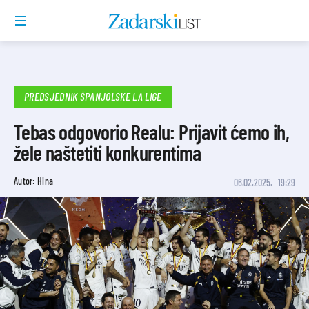
PREDSJEDNIK ŠPANJOLSKE LA LIGE
Tebas odgovorio Realu: Prijavit ćemo ih,
žele naštetiti konkurentima
Autor: Hina
06.02.2025.
19:29