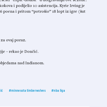
 šesti “triple-double” u doigravanju ove sezone.
okova i podijelio 10 asistencija. Kyrie Irving je
6 poena i pritom “potrošio” 18 lopt iz igre (šut
za ovaj poraz.
je – rekao je Dončić.
 pobjedama nad Indianom.
ić
#minnesota timberwolves
#nba liga