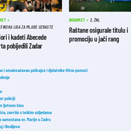
MET
NOGOMET
2. ŽNL
TINSKA LIGA ZA MLAĐE UZRASTE
Raštane osigurale titulu i
ori i kadeti Abecede
promociju u jači rang
ta pobijedili Zadar
đao i omalovažavao policajce i djelatnike Hitne pomoći
ađenje
ke
 policiji
m ljetnom kinu
fića, završio s teškim ozljedama
ka samostana sv. Marije u Zadru
 i Bosiljeva