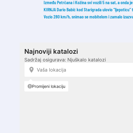
Između Petrčana i Kožina svi vozili 5 na sat, a onda
KIRNJA Dario Babić kod Starigrada ulovio “ljepoticu”
Vozio 280 km/h, snimao se mobitelom i zamalo izazva