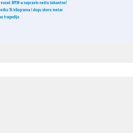
 je vozač BMW-a napravio nešto šokantno!
 tešku 15 kilograma i dugu skoro metar
o tragediju