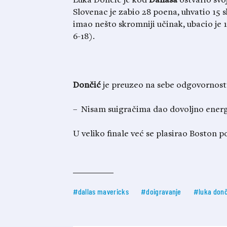
Luka Dončić je kod
Dallasa
ostvario svoj
Slovenac je zabio 28 poena, uhvatio 15 sk
imao nešto skromniji učinak, ubacio je 1
6-18).
Dončić
je preuzeo na sebe odgovornost 
– Nisam suigračima dao dovoljno energi
U veliko finale već se plasirao Boston
#dallas mavericks
#doigravanje
#luka donč