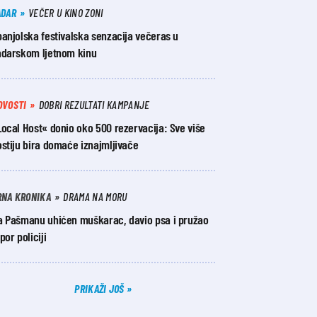
ADAR
VEČER U KINO ZONI
anjolska festivalska senzacija večeras u
adarskom ljetnom kinu
OVOSTI
DOBRI REZULTATI KAMPANJE
ocal Host« donio oko 500 rezervacija: Sve više
stiju bira domaće iznajmljivače
RNA KRONIKA
DRAMA NA MORU
a Pašmanu uhićen muškarac, davio psa i pružao
por policiji
PRIKAŽI JOŠ