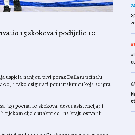
Z
Šp
z
hvatio 15 skokova i podijelio 10
N
»L
go
a uspjela nanijeti prvi poraz Dallasu u finalu
C
00) i tako osigurati petu utakmicu koja se igra
N
ot
 (29 poena, 10 skokova, devet asistencija) i
 tijekom cijele utakmice i na kraju ostvarili