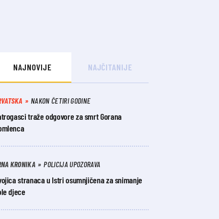
NAJNOVIJE
NAJČITANIJE
RVATSKA
NAKON ČETIRI GODINE
atrogasci traže odgovore za smrt Gorana
omlenca
RNA KRONIKA
POLICIJA UPOZORAVA
ojica stranaca u Istri osumnjičena za snimanje
ole djece