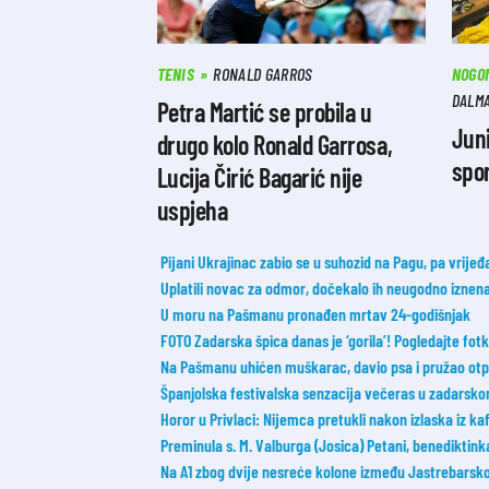
TENIS
RONALD GARROS
NOGO
DALMA
Petra Martić se probila u
Juni
drugo kolo Ronald Garrosa,
spor
Lucija Čirić Bagarić nije
uspjeha
Pijani Ukrajinac zabio se u suhozid na Pagu, pa vrije
Uplatili novac za odmor, dočekalo ih neugodno iznen
U moru na Pašmanu pronađen mrtav 24-godišnjak
FOTO Zadarska špica danas je ‘gorila’! Pogledajte fot
Na Pašmanu uhićen muškarac, davio psa i pružao otpor
Španjolska festivalska senzacija večeras u zadarsko
Horor u Privlaci: Nijemca pretukli nakon izlaska iz ka
Preminula s. M. Valburga (Josica) Petani, benediktin
Na A1 zbog dvije nesreće kolone između Jastrebarskog