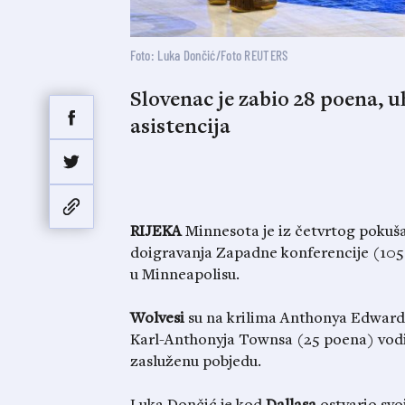
Foto: Luka Dončić/Foto REUTERS
Slovenac je zabio 28 poena, u
asistencija
RIJEKA
Minnesota je iz četvrtog pokušaj
doigravanja Zapadne konferencije (105:1
u Minneapolisu.
Wolvesi
su na krilima Anthonya Edwardsa
Karl-Anthonyja Townsa (25 poena) vodili
zasluženu pobjedu.