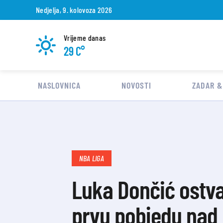
Nedjelja, 9. kolovoza 2026
Vrijeme danas
29 C°
NASLOVNICA
NOVOSTI
ZADAR &
NBA LIGA
Luka Dončić ostva
prvu pobjedu nad