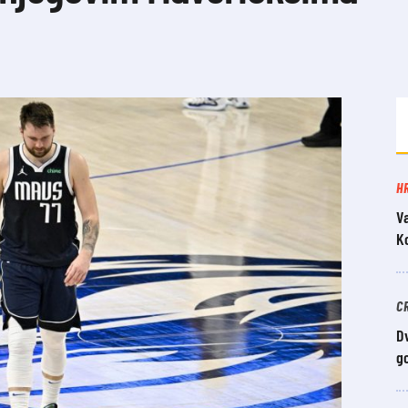
H
V
K
C
Dv
g