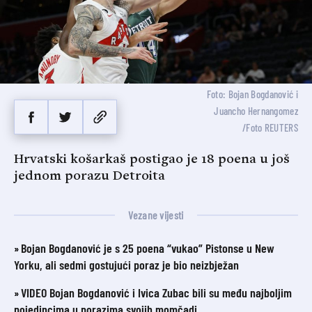
Foto: Bojan Bogdanović i
Juancho Hernangomez
/Foto REUTERS
Hrvatski košarkaš postigao je 18 poena u još
jednom porazu Detroita
Vezane vijesti
Bojan Bogdanović je s 25 poena “vukao” Pistonse u New
Yorku, ali sedmi gostujući poraz je bio neizbježan
VIDEO Bojan Bogdanović i Ivica Zubac bili su među najboljim
pojedincima u porazima svojih momčadi