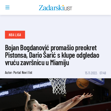
NBA LIGA
Bojan Bogdanović promašio preokret
Pistonsa, Dario Šarić s klupe odgledao
vruću završnicu u Miamiju
Autor: Portal Novi list
15.11.2022.
07:49