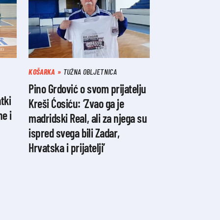
KOŠARKA
TUŽNA OBLJETNICA
Pino Grdović o svom prijatelju
tki
Kreši Ćosiću: ‘Zvao ga je
ne i
madridski Real, ali za njega su
ispred svega bili Zadar,
Hrvatska i prijatelji’