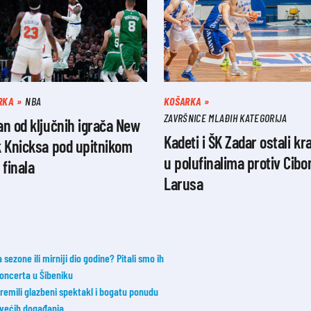
RKA
NBA
KOŠARKA
ZAVRŠNICE MLAĐIH KATEGORIJA
n od ključnih igrača New
Kadeti i ŠK Zadar ostali kra
k Knicksa pod upitnikom
u polufinalima protiv Cibo
 finala
Larusa
ezone ili mirniji dio godine? Pitali smo ih
koncerta u Šibeniku
ipremili glazbeni spektakl i bogatu ponudu
jvećih događanja