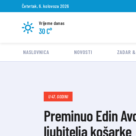
Četvrtak, 6. kolovoza 2026
Vrijeme danas
30 C°
NASLOVNICA
NOVOSTI
ZADAR &
U 47. GODINI
Preminuo Edin Avdi
ljubitelja košarke