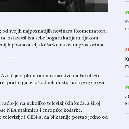
N
Pr
du
og od svojih najpoznatijih novinara i komentatora.
ta, ostavivši iza sebe bogatu karijeru tijekom
jenijih poznavatelja košarke na ovim prostorima.
S
Ko
mi
, Avdić je diplomirao novinarstvo na Fakultetu
ci pratio ga je još od mladosti, kada je igrao za
N
J
k
adio je na nekoliko televizijskih kuća, a široj
nose NBA utakmica i europske košarke.
 televizije i OBN-a, da bi kasnije postao jedno od