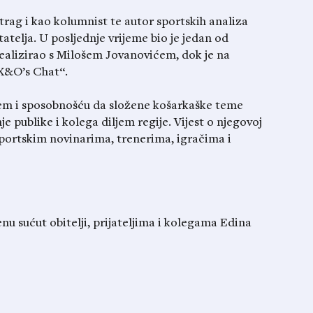
rag i kao kolumnist te autor sportskih analiza
tatelja. U posljednje vrijeme bio je jedan od
 realizirao s Milošem Jovanovićem, dok je na
„X&O’s Chat“.
jem i sposobnošću da složene košarkaške teme
je publike i kolega diljem regije. Vijest o njegovoj
sportskim novinarima, trenerima, igračima i
nu sućut obitelji, prijateljima i kolegama Edina