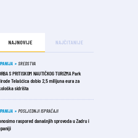
NAJNOVIJE
NAJČITANIJE
UPANIJA
SREDSTVA
ORBA S PRITISKOM NAUTIČKOG TURIZMA Park
irode Telašćica dobio 2,5 milijuna eura za
ološka sidrišta
UPANIJA
POSLJEDNJI ISPRAĆAJI
onosimo raspored današnjih sprovoda u Zadru i
paniji