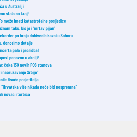
a u Australiji
mu stala na kraj!
 To može imati katastrofalne posljedice
nom toku, bio je i ‘mrtav pijan’
ekorder po broju dobivenih kazni u Saboru
u, donosimo detalje
ncerta pala i prosidba!
opovi ponovno u akciji!
vac čeka 130 novih POS stanova
ti naoružavanje Srbije”
nile tisuće posjetitelja
: “Hrvatska više nikada neće biti nespremna”
li novac i torbica