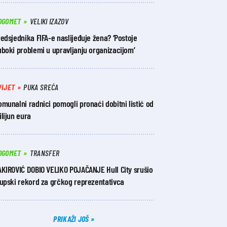
OGOMET
VELIKI IZAZOV
edsjednika FIFA-e naslijeđuje žena? ‘Postoje
boki problemi u upravljanju organizacijom’
VIJET
PUKA SREĆA
munalni radnici pomogli pronaći dobitni listić od
lijun eura
OGOMET
TRANSFER
AKIROVIĆ DOBIO VELIKO POJAČANJE Hull City srušio
lupski rekord za grčkog reprezentativca
PRIKAŽI JOŠ