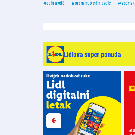
#edin avdić
#preminuo edin avdić
#sportsk
Lidlova super ponuda