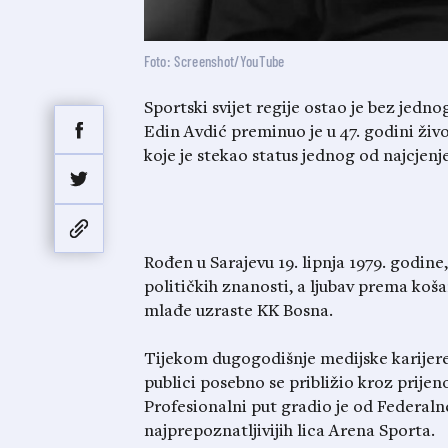
Foto: Screenshot/YouTube
Sportski svijet regije ostao je bez jedn
Edin Avdić preminuo je u 47. godini živo
koje je stekao status jednog od najcjen
Rođen u Sarajevu 19. lipnja 1979. godine
političkih znanosti, a ljubav prema košar
mlađe uzraste KK Bosna.
Tijekom dugogodišnje medijske karijere r
publici posebno se približio kroz prije
Profesionalni put gradio je od Federalne
najprepoznatljivijih lica Arena Sporta.