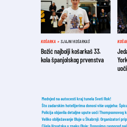
KOŠARKA
SJAJNI KOŠARKAŠ
KOŠA
Božić najbolji košarkaš 33.
Jeda
kola španjolskog prvenstva
Yor
uoči
Medvjed na autocesti kraj tunela Sveti Rok!
Što zadarskim hotelijerima donosi više uspjeha: Špica s
Policija objavila detaljne upute uoči Thompsonovog 
Veliko obilježavanje Oluje u Škabrnji: Organizatori pr
Cijela Hrvatska u znaku Oluje: Donosimo raspored na