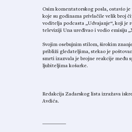
Osim komentatorskog posla, ostavio je t
koje su godinama privlačile velik broj či
voditelja podcasta „Udvajanje“, koji je
televiziji Una uređivao i vodio emisiju 
Svojim osebujnim stilom, širokim znan
približi gledateljima, stekao je poštovan
smrti izazvala je brojne reakcije među 
ljubiteljima košarke.
Redakcija Zadarskog lista izražava iskre
Avdića.