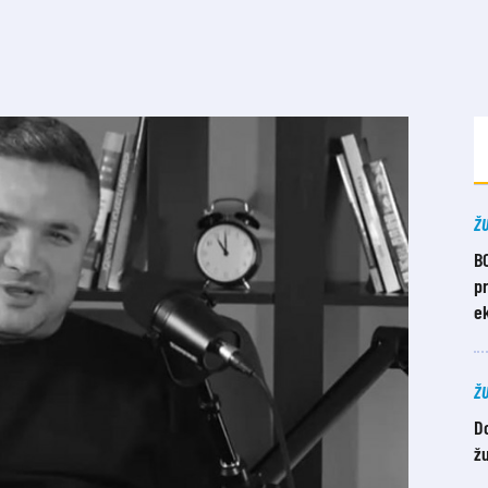
Ž
B
pr
ek
Ž
D
žu