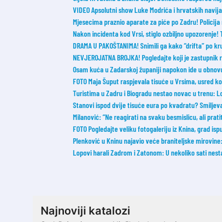
VIDEO Apsolutni show Luke Modrića i hrvatskih navijač
Mjesecima praznio aparate za piće po Zadru! Policija 
Nakon incidenta kod Vrsi, stiglo ozbiljno upozorenje!
DRAMA U PAKOŠTANIMA! Snimili ga kako “drifta” po kruž
NEVJEROJATNA BROJKA! Pogledajte koji je zastupnik r
Osam kuća u Zadarskoj županiji napokon ide u obnov
FOTO Maja Šuput raspjevala tisuće u Vrsima, usred ko
Turistima u Zadru i Biogradu nestao novac u trenu: L
Stanovi ispod dvije tisuće eura po kvadratu? Smilje
Milanović: “Ne reagirati na svaku besmislicu, ali prati
FOTO Pogledajte veliku fotogaleriju iz Knina, grad ispu
Plenković u Kninu najavio veće braniteljske mirovine
Lopovi harali Zadrom i Zatonom: U nekoliko sati nesta