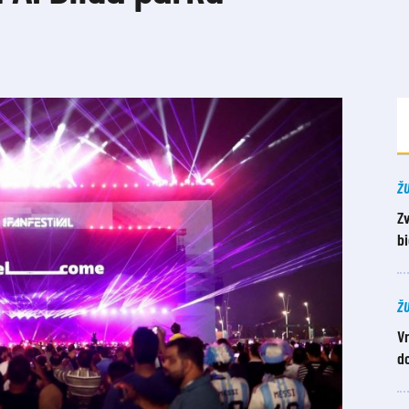
Ž
Z
b
Ž
Vr
do