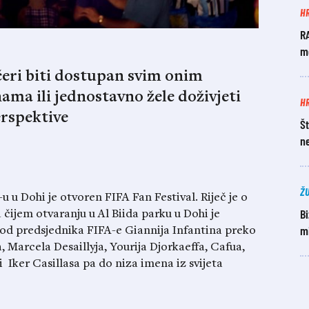
H
R
mo
čeri biti dostupan svim onim
nama ili jednostavno žele doživjeti
H
erspektive
Št
n
Ž
 u Dohi je otvoren FIFA Fan Festival. Riječ je o
Bi
čijem otvaranju u Al Biida parku u Dohi je
mi
od predsjednika FIFA-e Giannija Infantina preko
Marcela Desaillyja, Yourija Djorkaeffa, Cafua,
Iker Casillasa pa do niza imena iz svijeta