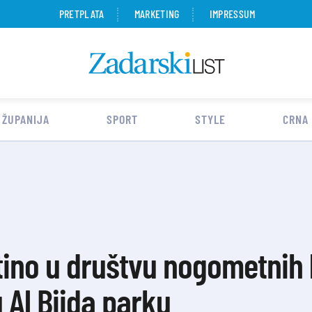
PRETPLATA
MARKETING
IMPRESSUM
 ŽUPANIJA
SPORT
STYLE
CRNA
tino u društvu nogometnih 
u Al Biida parku