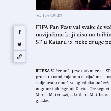
Foto: Foto REUTERS
FIFA Fan Festival svake će ve
navijačima koji nisu na tribi
SP u Kataru iz neke druge p
RIJEKA
Večer uoči prve utakmice na SP-u
projektu namijenjenom navijačima, a na 
sudjelovalo mnoštvo uglednika počevši 
nogometnih legendi Davida Trezegueta, 
Marca Materazzija, Lothara Matthausa i 
glazbe.