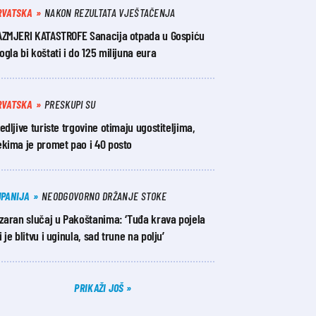
RVATSKA
NAKON REZULTATA VJEŠTAČENJA
AZMJERI KATASTROFE Sanacija otpada u Gospiću
gla bi koštati i do 125 milijuna eura
RVATSKA
PRESKUPI SU
edljive turiste trgovine otimaju ugostiteljima,
ekima je promet pao i 40 posto
UPANIJA
NEODGOVORNO DRŽANJE STOKE
zaran slučaj u Pakoštanima: ‘Tuđa krava pojela
 je blitvu i uginula, sad trune na polju’
PRIKAŽI JOŠ