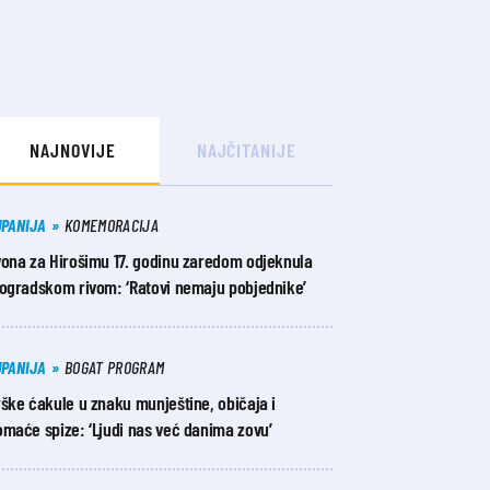
NAJNOVIJE
NAJČITANIJE
UPANIJA
KOMEMORACIJA
vona za Hirošimu 17. godinu zaredom odjeknula
iogradskom rivom: ‘Ratovi nemaju pobjednike’
UPANIJA
BOGAT PROGRAM
ške ćakule u znaku munještine, običaja i
maće spize: ‘Ljudi nas već danima zovu’