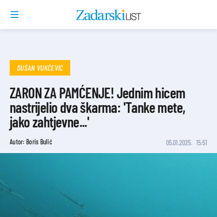
DUŠAN VUKČEVIĆ
ZARON ZA PAMĆENJE! Jednim hicem
nastrijelio dva škarma: 'Tanke mete,
jako zahtjevne...'
Autor: Boris Bulić
05.01.2025.
15:51