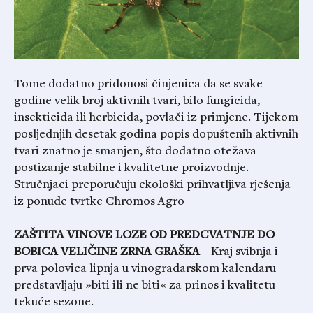
Tome dodatno pridonosi činjenica da se svake
godine velik broj aktivnih tvari, bilo fungicida,
insekticida ili herbicida, povlači iz primjene. Tijekom
posljednjih desetak godina popis dopuštenih aktivnih
tvari znatno je smanjen, što dodatno otežava
postizanje stabilne i kvalitetne proizvodnje.
Stručnjaci preporučuju ekološki prihvatljiva rješenja
iz ponude tvrtke Chromos Agro
ZAŠTITA VINOVE LOZE OD PREDCVATNJE DO
BOBICA VELIČINE ZRNA GRAŠKA
– Kraj svibnja i
prva polovica lipnja u vinogradarskom kalendaru
predstavljaju »biti ili ne biti« za prinos i kvalitetu
tekuće sezone.