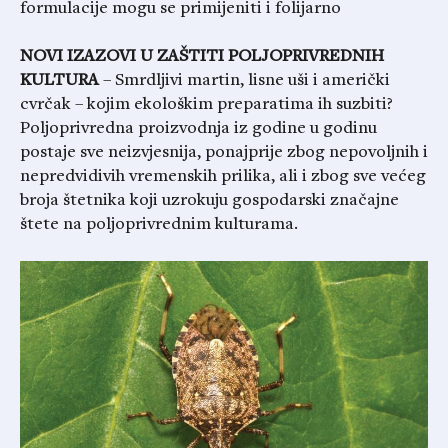
formulacije mogu se primijeniti i folijarno
NOVI IZAZOVI U ZAŠTITI POLJOPRIVREDNIH
KULTURA
– Smrdljivi martin, lisne uši i američki
cvrčak – kojim ekološkim preparatima ih suzbiti?
Poljoprivredna proizvodnja iz godine u godinu
postaje sve neizvjesnija, ponajprije zbog nepovoljnih i
nepredvidivih vremenskih prilika, ali i zbog sve većeg
broja štetnika koji uzrokuju gospodarski značajne
štete na poljoprivrednim kulturama.