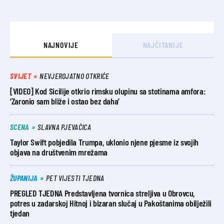
NAJNOVIJE
NAJČITANIJE
SVIJET
NEVJEROJATNO OTKRIĆE
[VIDEO] Kod Sicilije otkrio rimsku olupinu sa stotinama amfora:
‘Zaronio sam bliže i ostao bez daha’
SCENA
SLAVNA PJEVAČICA
Taylor Swift pobjedila Trumpa, uklonio njene pjesme iz svojih
objava na društvenim mrežama
ŽUPANIJA
PET VIJESTI TJEDNA
PREGLED TJEDNA Predstavljena tvornica streljiva u Obrovcu,
potres u zadarskoj Hitnoj i bizaran slučaj u Pakoštanima obilježili
tjedan