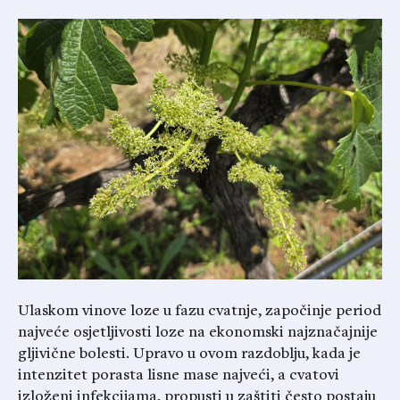
Ulaskom vinove loze u fazu cvatnje, započinje period
najveće osjetljivosti loze na ekonomski najznačajnije
gljivične bolesti. Upravo u ovom razdoblju, kada je
intenzitet porasta lisne mase najveći, a cvatovi
izloženi infekcijama, propusti u zaštiti često postaju