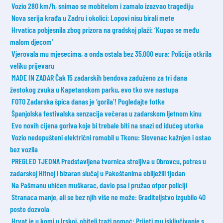
Vozio 280 km/h, snimao se mobitelom i zamalo izazvao tragediju
Nova serija krađa u Zadru i okolici: Lopovi nisu birali mete
Hrvatica pobjesnila zbog prizora na gradskoj plaži: ‘Kupao se među
malom djecom’
Vjerovala mu mjesecima, a onda ostala bez 35.000 eura: Policija otkrila
veliku prijevaru
MADE IN ZADAR Čak 15 zadarskih bendova zaduženo za tri dana
žestokog zvuka u Kapetanskom parku, evo tko sve nastupa
FOTO Zadarska špica danas je ‘gorila’! Pogledajte fotke
Španjolska festivalska senzacija večeras u zadarskom ljetnom kinu
Evo novih cijena goriva koje bi trebale biti na snazi od idućeg utorka
Vozio nedopušteni električni romobil u Tkonu: Slovenac kažnjen i ostao
bez vozila
PREGLED TJEDNA Predstavljena tvornica streljiva u Obrovcu, potres u
zadarskoj Hitnoj i bizaran slučaj u Pakoštanima obilježili tjedan
Na Pašmanu uhićen muškarac, davio psa i pružao otpor policiji
Stranaca manje, ali se bez njih više ne može: Graditeljstvo izgubilo 40
posto dozvola
Hrvat je u komi u Irskoj, obitelj traži pomoć: Prijeti mu isključivanje s