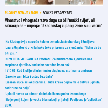
PLODOVI ZEMLJE I MORA
ŽENSKA PERSPEKTIVA
Vinarstvo i vinogradarstvo dugo su bili ‘muški svijet’, ali
situacija se – mijenja: ‘U Zadarskoj županiji žene su u većini’
Na A1 zbog dvije nesreće kolone između Jastrebarskog i Bosiljeva
Laura Gnjatović otkrila kako teku pripreme za vjenčanje: ‘Mislim da će
biti još…’
NOVI DETALJI DRAME NA PAŠMANU Za muškarcem s jedrilice bila
raspisana tjeralica, kod sebe navodno imao nož
[VIDEO] Kod Sicilije otkrio rimsku olupinu sa stotinama amfora:
‘Zaronio sam bliže i ostao bez daha’
Bizaran slučaj u Pakoštanima. ‘Tuđa krava pojela mi je blitvu i uginula,
sad trune na polju’
Uplatili novac za odmor, dočekalo ih neugodno iznenađenje
Bio je genij kojem je votka bila najbolji prijatelj! Povijesno je ‘opljačkan’
2010.