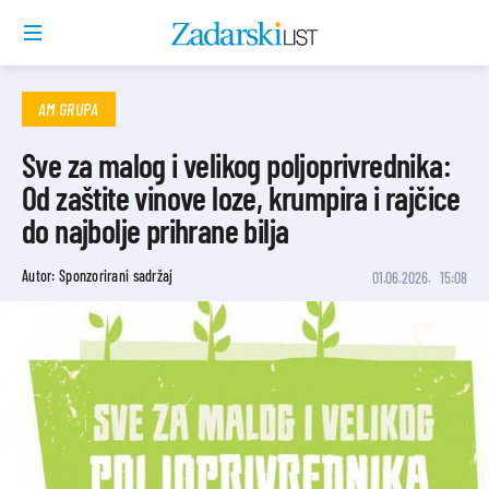
AM GRUPA
Sve za malog i velikog poljoprivrednika:
Od zaštite vinove loze, krumpira i rajčice
do najbolje prihrane bilja
Autor: Sponzorirani sadržaj
01.06.2026.
15:08