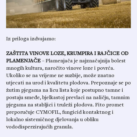
Iz priloga izdvajamo:
ZAŠTITA VINOVE LOZE, KRUMPIRA I RAJČICE OD
PLAMENJAČE
– Plamenjača je najznačajnija bolest
mnogih kultura, naročito vinove loze i povrća.
Ukoliko se na vrijeme ne suzbije, može znatno
utjecati na urod i kvalitetu plodova. Prepoznaje se po
žutim pjegama na licu lista koje postupno tamne i
postaju smeđe, bjelkastoj prevlaci na naličju, tamnim
pjegama na stabljici i truleži plodova. Fito promet
preporučuje CYMOFIL, fungicid kontaktnog i
lokalno sistemičnog djelovanja u obliku
vododisperzirajućih granula.