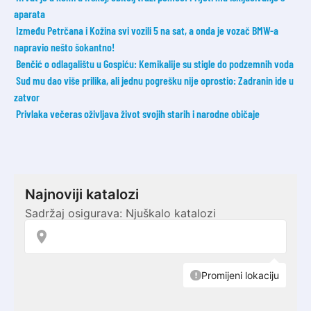
aparata
Između Petrčana i Kožina svi vozili 5 na sat, a onda je vozač BMW-a
napravio nešto šokantno!
Benčić o odlagalištu u Gospiću: Kemikalije su stigle do podzemnih voda
Sud mu dao više prilika, ali jednu pogrešku nije oprostio: Zadranin ide u
zatvor
Privlaka večeras oživljava život svojih starih i narodne običaje