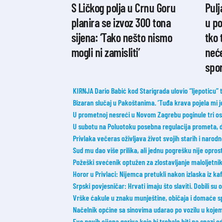
S Ličkog polja u Crnu Goru
Pulj
planira se izvoz 300 tona
u po
sijena: ‘Tako nešto nismo
tko 
mogli ni zamisliti’
neć
spor
KIRNJA Dario Babić kod Starigrada ulovio “ljepoticu”
Bizaran slučaj u Pakoštanima. ‘Tuđa krava pojela mi je 
U prometnoj nesreći u Novom Zagrebu poginule tri o
U subotu na Poluotoku posebna regulacija prometa, 
Privlaka večeras oživljava život svojih starih i narod
Sud mu dao više prilika, ali jednu pogrešku nije opros
Požeški svećenik optužen za zlostavljanje maloljetnik
Horor u Privlaci: Nijemca pretukli nakon izlaska iz ka
Srpski povjesničar: Hrvati imaju što slaviti. Dobili su
Vrške ćakule u znaku munještine, običaja i domaće sp
Načelnik općine sa sinovima udarao po vozilu u koje
Evo novih cijena goriva koje bi trebale biti na snazi 