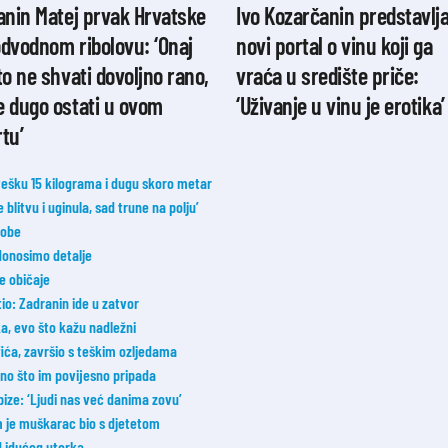
anin Matej prvak Hrvatske
Ivo Kozarčanin predstavlj
dvodnom ribolovu: ‘Onaj
novi portal o vinu koji ga
to ne shvati dovoljno rano,
vraća u središte priče:
e dugo ostati u ovom
‘Uživanje u vinu je erotika’
tu’
 tešku 15 kilograma i dugu skoro metar
blitvu i uginula, sad trune na polju’
sobe
donosimo detalje
ne običaje
tio: Zadranin ide u zatvor
a, evo što kažu nadležni
fića, završio s teškim ozljedama
 ono što im povijesno pripada
ize: ‘Ljudi nas već danima zovu’
m je muškarac bio s djetetom
od idućeg utorka