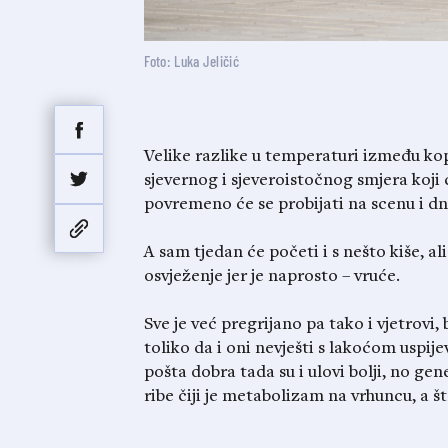
Foto: Luka Jeličić
Velike razlike u temperaturi između kop
sjevernog i sjeveroistočnog smjera koji
povremeno će se probijati na scenu i dn
A sam tjedan će početi i s nešto kiše, al
osvježenje jer je naprosto – vruće.
Sve je već pregrijano pa tako i vjetrovi,
toliko da i oni nevješti s lakoćom uspije
pošta dobra tada su i ulovi bolji, no g
ribe čiji je metabolizam na vrhuncu, a š