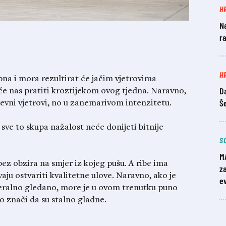
H
Na
ra
H
na i mora rezultirat će jačim vjetrovima
Da
 će nas pratiti kroztijekom ovog tjedna. Naravno,
Š
evni vjetrovi, no u zanemarivom intenzitetu.
i sve to skupa nažalost neće donijeti bitnije
S
M
 bez obzira na smjer iz kojeg pušu. A ribe ima
z
vaju ostvariti kvalitetne ulove. Naravno, ako je
e
eneralno gledano, more je u ovom trenutku puno
to znači da su stalno gladne.