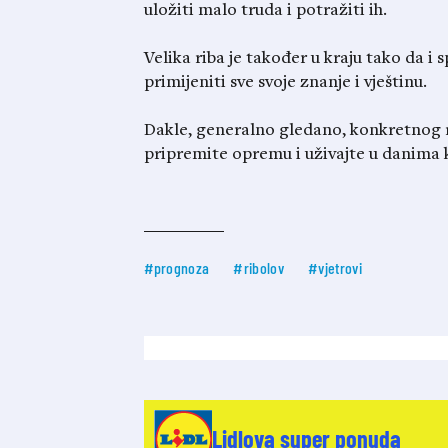
uložiti malo truda i potražiti ih.
Velika riba je također u kraju tako da i
primijeniti sve svoje znanje i vještinu.
Dakle, generalno gledano, konkretnog 
pripremite opremu i uživajte u danima k
#prognoza
#ribolov
#vjetrovi
Lidlova super ponuda