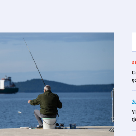
S
Ci
g
Ž
Vi
t