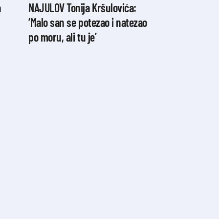
a
NAJULOV Tonija Kršulovića:
‘Malo san se potezao i natezao
po moru, ali tu je’