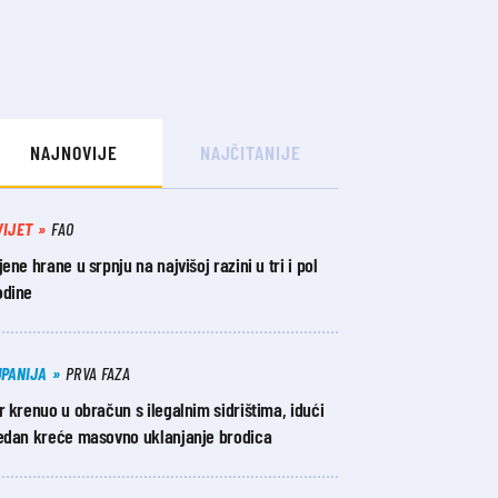
NAJNOVIJE
NAJČITANIJE
VIJET
FAO
jene hrane u srpnju na najvišoj razini u tri i pol
odine
UPANIJA
PRVA FAZA
r krenuo u obračun s ilegalnim sidrištima, idući
jedan kreće masovno uklanjanje brodica