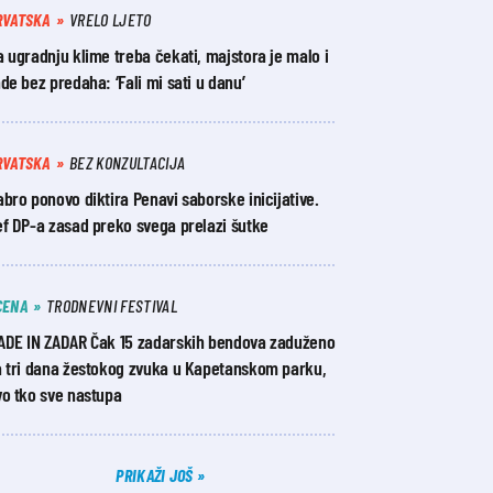
RVATSKA
VRELO LJETO
 ugradnju klime treba čekati, majstora je malo i
de bez predaha: ‘Fali mi sati u danu’
RVATSKA
BEZ KONZULTACIJA
bro ponovo diktira Penavi saborske inicijative.
ef DP-a zasad preko svega prelazi šutke
CENA
TRODNEVNI FESTIVAL
ADE IN ZADAR Čak 15 zadarskih bendova zaduženo
a tri dana žestokog zvuka u Kapetanskom parku,
vo tko sve nastupa
PRIKAŽI JOŠ