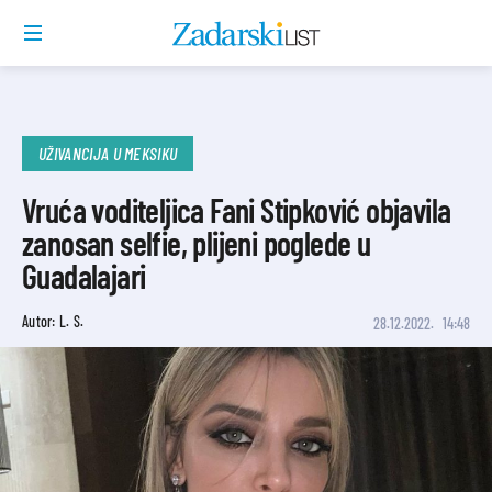
UŽIVANCIJA U MEKSIKU
Vruća voditeljica Fani Stipković objavila
zanosan selfie, plijeni poglede u
Guadalajari
Autor: L. S.
28.12.2022.
14:48