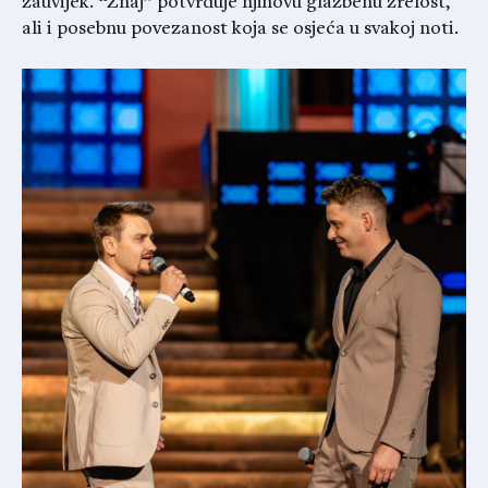
zauvijek. “Znaj” potvrđuje njihovu glazbenu zrelost,
ali i posebnu povezanost koja se osjeća u svakoj noti.