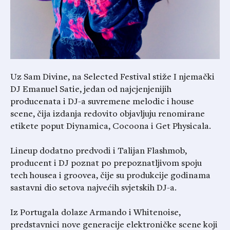
Uz Sam Divine, na Selected Festival stiže I njemački
DJ Emanuel Satie, jedan od najcjenjenijih
producenata i DJ-a suvremene melodic i house
scene, čija izdanja redovito objavljuju renomirane
etikete poput Diynamica, Cocoona i Get Physicala.
Lineup dodatno predvodi i Talijan Flashmob,
producent i DJ poznat po prepoznatljivom spoju
tech housea i groovea, čije su produkcije godinama
sastavni dio setova najvećih svjetskih DJ-a.
Iz Portugala dolaze Armando i Whitenoise,
predstavnici nove generacije elektroničke scene koji