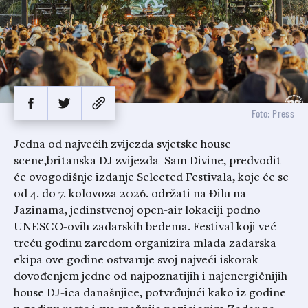
Foto: Press
Jedna od najvećih zvijezda svjetske house
scene,britanska DJ zvijezda Sam Divine, predvodit
će ovogodišnje izdanje Selected Festivala, koje će se
od 4. do 7. kolovoza 2026. održati na Đilu na
Jazinama, jedinstvenoj open-air lokaciji podno
UNESCO-ovih zadarskih bedema. Festival koji već
treću godinu zaredom organizira mlada zadarska
ekipa ove godine ostvaruje svoj najveći iskorak
dovođenjem jedne od najpoznatijih i najenergičnijih
house DJ-ica današnjice, potvrđujući kako iz godine