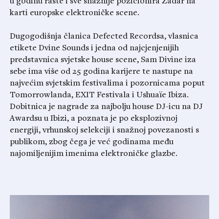
u godinu raste i sve snažnije pozicionira Zadar na
karti europske elektroničke scene.
Dugogodišnja članica Defected Recordsa, vlasnica
etikete Dvine Sounds i jedna od najcjenjenijih
predstavnica svjetske house scene, Sam Divine iza
sebe ima više od 25 godina karijere te nastupe na
najvećim svjetskim festivalima i pozornicama poput
Tomorrowlanda, EXIT Festivala i Ushuaïe Ibiza.
Dobitnica je nagrade za najbolju house DJ-icu na DJ
Awardsu u Ibizi, a poznata je po eksplozivnoj
energiji, vrhunskoj selekciji i snažnoj povezanosti s
publikom, zbog čega je već godinama među
najomiljenijim imenima elektroničke glazbe.