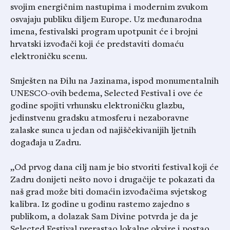
svojim energičnim nastupima i modernim zvukom
osvajaju publiku diljem Europe. Uz međunarodna
imena, festivalski program upotpunit će i brojni
hrvatski izvođači koji će predstaviti domaću
elektroničku scenu.
Smješten na Đilu na Jazinama, ispod monumentalnih
UNESCO-ovih bedema, Selected Festival i ove će
godine spojiti vrhunsku elektroničku glazbu,
jedinstvenu gradsku atmosferu i nezaboravne
zalaske sunca u jedan od najiščekivanijih ljetnih
događaja u Zadru.
„Od prvog dana cilj nam je bio stvoriti festival koji će
Zadru donijeti nešto novo i drugačije te pokazati da
naš grad može biti domaćin izvođačima svjetskog
kalibra. Iz godine u godinu rastemo zajedno s
publikom, a dolazak Sam Divine potvrda je da je
Selected Festival prerastao lokalne okvire i postao