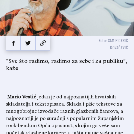
Foto: SAMIR CERIĆ
KOVAČEVIĆ
"Sve što radimo, radimo za sebe i za publiku",
kaže
Mario Vestić
jedan je od najpoznatijih hrvatskih
skladatelja i tekstopisaca. Sklada i piše tekstove za
mnogobrojne izvođače raznih glazbenih žanrova, a
najpoznatiji je po suradnji s popularnim županjskim
rock-bendom Opća opasnost, s kojim ga veže sam
početak glazbene karijere, a ništa manje važna nije