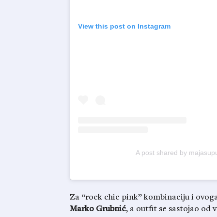
View this post on Instagram
A post shared by majasup
Za “rock chic pink” kombinaciju i ovoga p
Marko Grubnić
, a outfit se sastojao od