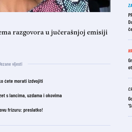
Z
P
Do
č
tema razgovora u jučerašnjoj emisiji
H
Gr
Vezane vijesti
o
o ćete morati izdvojiti
C
zet s lancima, uzdama i okovima
Go
‘S
vu frizuru: preslatko!