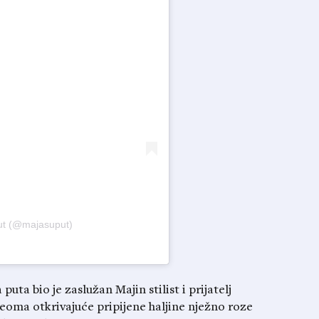
ut (@majasuput)
uta bio je zaslužan Majin stilist i prijatelj
 veoma otkrivajuće pripijene haljine nježno roze