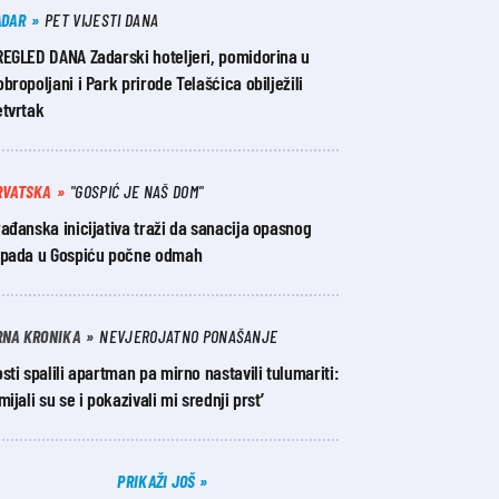
ADAR
PET VIJESTI DANA
REGLED DANA Zadarski hoteljeri, pomidorina u
bropoljani i Park prirode Telašćica obilježili
etvrtak
RVATSKA
"GOSPIĆ JE NAŠ DOM"
ađanska inicijativa traži da sanacija opasnog
tpada u Gospiću počne odmah
RNA KRONIKA
NEVJEROJATNO PONAŠANJE
sti spalili apartman pa mirno nastavili tulumariti:
mijali su se i pokazivali mi srednji prst’
PRIKAŽI JOŠ