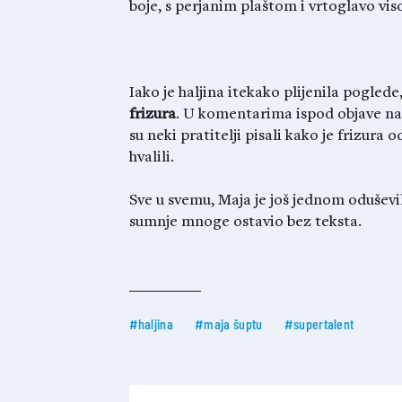
boje, s perjanim plaštom i vrtoglavo v
Iako je haljina itekako plijenila poglede,
frizura
. U komentarima ispod objave na
su neki pratitelji pisali kako je frizura
hvalili.
Sve u svemu, Maja je još jednom oduševil
sumnje mnoge ostavio bez teksta.
#haljina
#maja šuptu
#supertalent