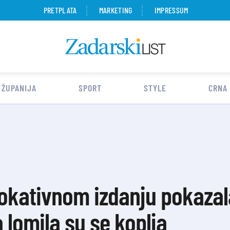
PRETPLATA
MARKETING
IMPRESSUM
 ŽUPANIJA
SPORT
STYLE
CRNA
okativnom izdanju pokazala 
 lomila su se koplja