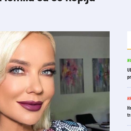
N
UE
pr
H
H
tr