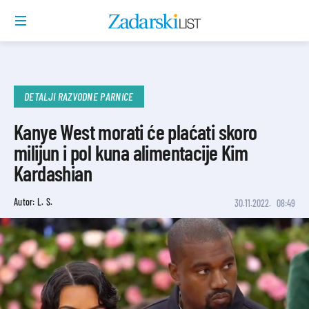
DETALJI RAZVODNE PARNICE
Kanye West morati će plaćati skoro
milijun i pol kuna alimentacije Kim
Kardashian
Autor: L. S.
30.11.2022.
08:49