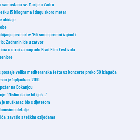
ka samostana sv. Marije u Zadru
 tešku 15 kilograma i dugu skoro metar
ne običaje
sobe
janju prve crte: ‘Bili smo spremni izginuti’
tio: Zadranin ide u zatvor
ima u utrci za nagradu Brač Film Festivala
 seniore
postaje velika mediteranska fešta uz koncerte preko 50 izlagača
esno je ‘opljačkan’ 2010.
i požar na Bokanjcu
e: ‘Mislim da će biti još…’
m je muškarac bio s djetetom
donosimo detalje
fića, završio s teškim ozljedama