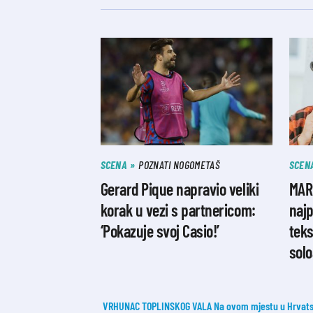
SCENA
POZNATI NOGOMETAŠ
SCEN
Gerard Pique napravio veliki
MAR
korak u vezi s partnericom:
najp
‘Pokazuje svoj Casio!’
tek
sol
VRHUNAC TOPLINSKOG VALA Na ovom mjestu u Hrvatsk