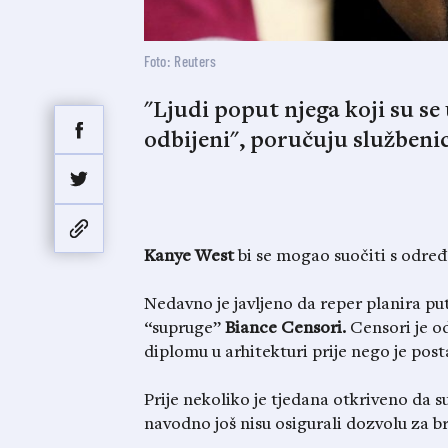
Foto: Reuters
"Ljudi poput njega koji su se u
odbijeni", poručuju službenic
Kanye West
bi se mogao suočiti s određ
Nedavno je javljeno da reper planira put
“supruge”
Biance Censori.
Censori je od
diplomu u arhitekturi prije nego je post
Prije nekoliko je tjedana otkriveno da s
navodno još nisu osigurali dozvolu za br