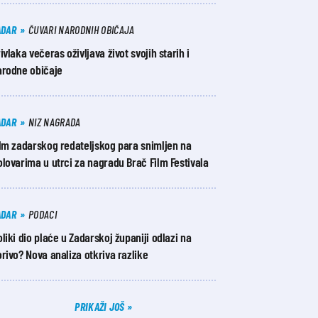
ADAR
ČUVARI NARODNIH OBIČAJA
ivlaka večeras oživljava život svojih starih i
arodne običaje
ADAR
NIZ NAGRADA
ilm zadarskog redateljskog para snimljen na
lovarima u utrci za nagradu Brač Film Festivala
ADAR
PODACI
liki dio plaće u Zadarskoj županiji odlazi na
rivo? Nova analiza otkriva razlike​
PRIKAŽI JOŠ