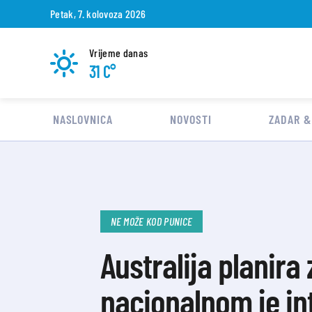
Petak, 7. kolovoza 2026
Vrijeme danas
31 C°
NASLOVNICA
NOVOSTI
ZADAR &
NE MOŽE KOD PUNICE
Australija planir
nacionalnom je int