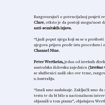
Razgovarajući o potencijalnoj posjeti r
Clare
, otkrio je da postoji mogućnost 
anti-semitskih izjava.
“Ljudi poput njega koji su se u prošlosti 
njegova prijava prođe istu proceduru i o
Channel Nine.
Peter Wertheim,
jedan od izvršnih dire
australsku židovsku zajednicu
(Izvršno 
se službenici našli oko ove teme, razg
u Australiju.
“Imali smo saslušanje. Zaključli smo d
testu te da bi bilo u nacionalnom inter
objasnili u tom pismu”, objašnjava Wer