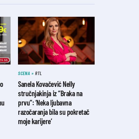
SCENA
RTL
io
Sanela Kovačević Nelly
stručnjakinja iz “Braka na
nu
prvu”: ‘Neka ljubavna
razočaranja bila su pokretač
moje karijere’