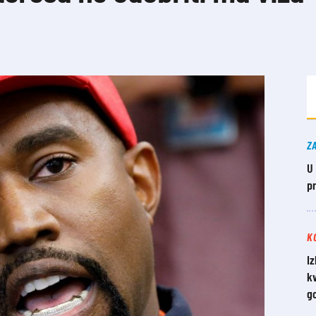
Z
U
p
K
Iz
kv
g