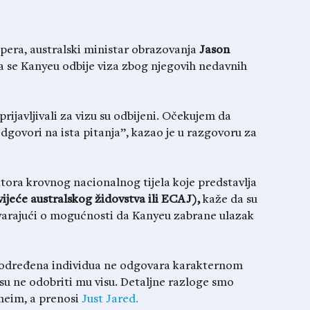
epera, australski ministar obrazovanja
Jason
da se Kanyeu odbije viza zbog njegovih nedavnih
prijavljivali za vizu su odbijeni. Očekujem da
dgovori na ista pitanja”, kazao je u razgovoru za
ktora krovnog nacionalnog tijela koje predstavlja
vijeće australskog židovstva ili ECAJ),
kaže da su
ovarajući o mogućnosti da Kanyeu zabrane ulazak
a određena individua ne odgovara karakternom
esu ne odobriti mu visu. Detaljne razloge smo
theim, a prenosi
Just Jared.