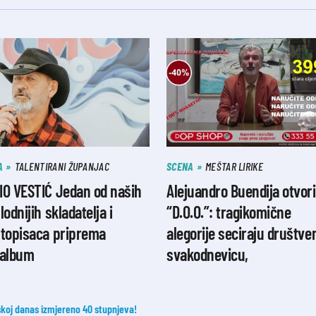
A
TALENTIRANI ŽUPANJAC
SCENA
MEŠTAR LIRIKE
IO VESTIĆ Jedan od naših
Alejuandro Buendija otvor
lodnijih skladatelja i
“D.O.O.”: tragikomične
stopisaca priprema
alegorije seciraju društve
oalbum
svakodnevicu,
oj danas izmjereno 40 stupnjeva!