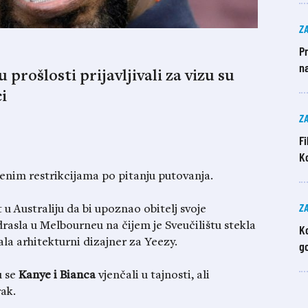
Z
Pr
n
 prošlosti prijavljivali za vizu su
i
Z
F
Ko
enim restrikcijama po pitanju putovanja.
Z
 u Australiju da bi upoznao obitelj svoje
rasla u Melbourneu na čijem je Sveučilištu stekla
Ko
ala arhitekturni dizajner za Yeezy.
go
u se
Kanye i Bianca
vjenčali u tajnosti, ali
ak.