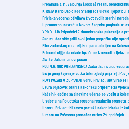
Preminula s. M. Valburga (Josica) Petani, benediktin
KIRNJA Dario Babić kod Starigrada ulovio “ljepoticu”
Privlaka večeras oživljava život svojih starih i narod
U prometnoj nesreći u Novom Zagrebu poginule tri o
VRO OLUJA Pripadnici 7. domobranske pukovnije o probi
Sud mu dao više prilika, ali jednu pogrešku nije opros
Film zadarskog redateljskog para snimljen na Kolovar
Primarni cilj je da mlade igrače ne iznenadi prijelaz u
Zlatko Dalić ima novi posao
POČINJE NOĆ PUNOG MISECA Zadarska riva od večeras 
Bio je genij kojem je votka bila najbolji prijatelj! Povij
NOVI POŽARI U ŽUPANIJI! Gori u Privlaci, aktivirao se 
Laura Gnjatović otkrila kako teku pripreme za vjenčanj
Načelnik općine sa sinovima udarao po vozilu u koje
U subotu na Poluotoku posebna regulacija prometa, 
Horor u Privlaci: Nijemca pretukli nakon izlaska iz ka
U moru na Pašmanu pronađen mrtav 24-godišnjak