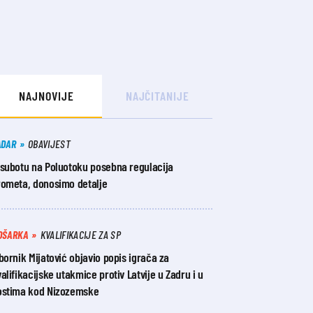
NAJNOVIJE
NAJČITANIJE
ADAR
OBAVIJEST
 subotu na Poluotoku posebna regulacija
rometa, donosimo detalje
OŠARKA
KVALIFIKACIJE ZA SP
bornik Mijatović objavio popis igrača za
alifikacijske utakmice protiv Latvije u Zadru i u
ostima kod Nizozemske