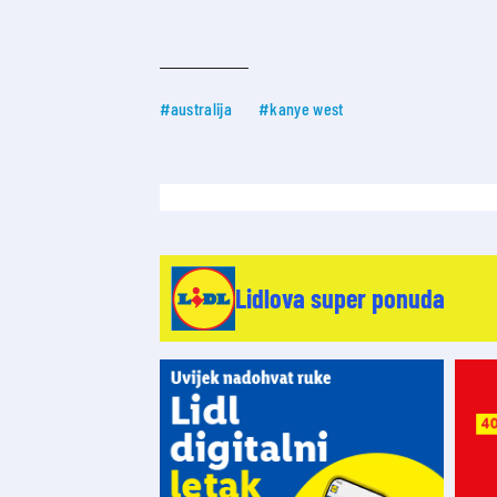
#australija
#kanye west
Lidlova super ponuda