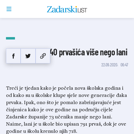
U gradu Zadru 40 prvašića više nego lani
22.09.2020.
06:47
Treći je tjedan kako je počela nova školska godina i
od kako su u školske klupe sjele nove generacije đaka
prvaka. Ipak, ono što je pomalo zabrinjavajuće jest
činjenica kako je ove godine na području cijele
Zadarske županije 73 učenika manje nego lani.
Naime, lani je u škole bio upisan 791 prvaš, dok je ove
godine u školu krenulo njih 718.