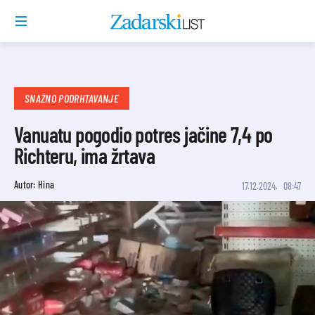
SNAŽNO PODRHTAVANJE
Vanuatu pogodio potres jačine 7,4 po
Richteru, ima žrtava
Autor: Hina
17.12.2024.
08:47