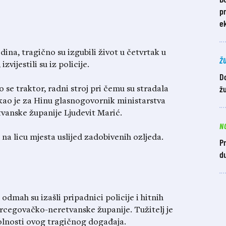
pr
ek
dina, tragično su izgubili život u četvrtak u
Ž
vijestili su iz policije.
D
žu
 se traktor, radni stroj pri čemu su stradala
ekao je za Hinu glasnogovornik ministarstva
vanske županije Ljudevit Marić.
N
na licu mjesta uslijed zadobivenih ozljeda.
Pr
du
mah su izašli pripadnici policije i hitnih
 Hercegovačko-neretvanske županije. Tužitelj je
olnosti ovog tragičnog događaja.