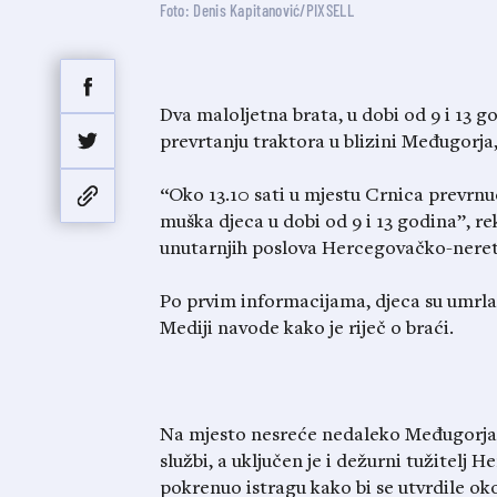
Foto: Denis Kapitanović/PIXSELL
Dva maloljetna brata, u dobi od 9 i 13 go
prevrtanju traktora u blizini Međugorja, iz
“Oko 13.10 sati u mjestu Crnica prevrnuo
muška djeca u dobi od 9 i 13 godina”, r
unutarnjih poslova Hercegovačko-neret
Po prvim informacijama, djeca su umrla 
Mediji navode kako je riječ o braći.
Na mjesto nesreće nedaleko Međugorja od
službi, a uključen je i dežurni tužitelj
pokrenuo istragu kako bi se utvrdile ok