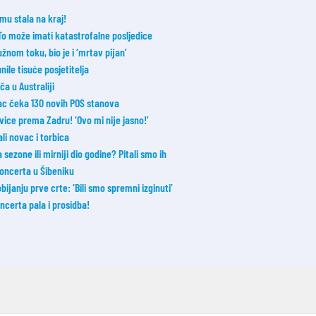
mu stala na kraj!
 To može imati katastrofalne posljedice
nom toku, bio je i ‘mrtav pijan’
nile tisuće posjetitelja
a u Australiji
vac čeka 130 novih POS stanova
vice prema Zadru! ‘Ovo mi nije jasno!’
li novac i torbica
ezone ili mirniji dio godine? Pitali smo ih
koncerta u Šibeniku
janju prve crte: ‘Bili smo spremni izginuti’
ncerta pala i prosidba!