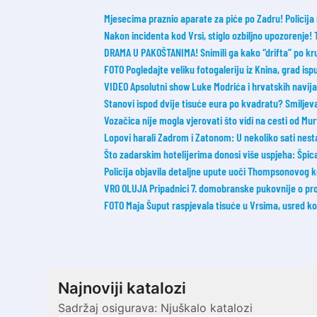
Mjesecima praznio aparate za piće po Zadru! Policija 
Nakon incidenta kod Vrsi, stiglo ozbiljno upozorenje!
DRAMA U PAKOŠTANIMA! Snimili ga kako “drifta” po kruž
FOTO Pogledajte veliku fotogaleriju iz Knina, grad ispu
VIDEO Apsolutni show Luke Modrića i hrvatskih navijač
Stanovi ispod dvije tisuće eura po kvadratu? Smilje
Vozačica nije mogla vjerovati što vidi na cesti od Mur
Lopovi harali Zadrom i Zatonom: U nekoliko sati nesta
Što zadarskim hotelijerima donosi više uspjeha: Špica s
Policija objavila detaljne upute uoči Thompsonovog 
VRO OLUJA Pripadnici 7. domobranske pukovnije o probi
FOTO Maja Šuput raspjevala tisuće u Vrsima, usred ko