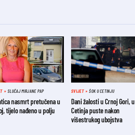
ET
SLUČAJ MIRJANE PAP
SVIJET
ŠOK U CETINJU
atica nasmrt pretučena u
Dani žalosti u Crnoj Gori, u
oj, tijelo nađeno u polju
Cetinja puste nakon
višestrukog ubojstva