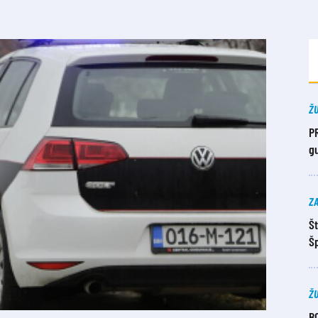
Ž
P
g
Z
Št
Šp
Ž
B