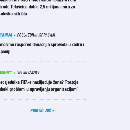
irode Telašćica dobio 2,5 milijuna eura za
ološka sidrišta
UPANIJA
POSLJEDNJI ISPRAĆAJI
onosimo raspored današnjih sprovoda u Zadru i
paniji
OGOMET
VELIKI IZAZOV
edsjednika FIFA-e naslijeđuje žena? ‘Postoje
boki problemi u upravljanju organizacijom’
PRIKAŽI JOŠ