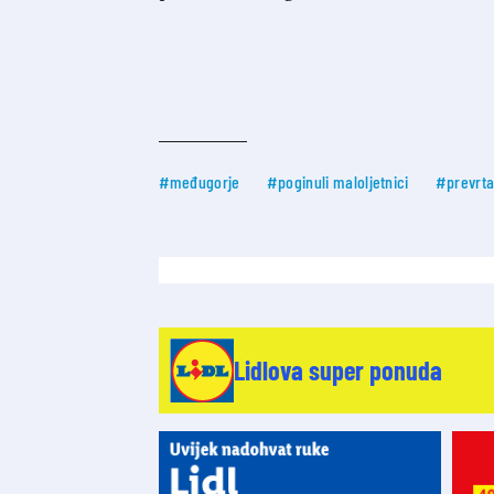
#međugorje
#poginuli maloljetnici
#prevrta
Lidlova super ponuda