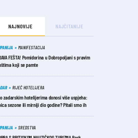
NAJNOVIJE
NAJČITANIJE
UPANIJA
MANIFESTACIJA
RAVA FEŠTA! Pomidorina u Dobropoljani s pravim
uštima koji se pamte
ADAR
RIJEČ HOTELIJERA
o zadarskim hotelijerima donosi više uspjeha:
ica sezone ili mirniji dio godine? Pitali smo ih
UPANIJA
SREDSTVA
ORBA S PRITISKOM NAUTIČKOG TURIZMA Park