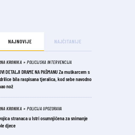
NAJNOVIJE
NAJČITANIJE
RNA KRONIKA
POLICIJSKA INTERVENCIJA
OVI DETALJI DRAME NA PAŠMANU Za muškarcem s
drilice bila raspisana tjeralica, kod sebe navodno
mao nož
RNA KRONIKA
POLICIJA UPOZORAVA
ojica stranaca u Istri osumnjičena za snimanje
ole djece