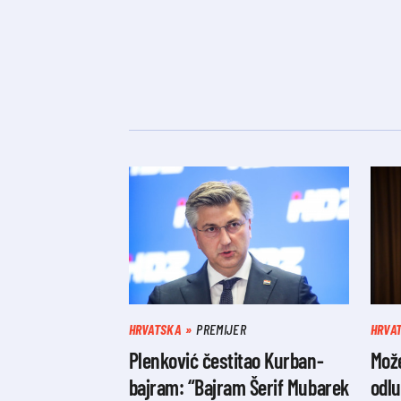
HRVATSKA
PREMIJER
HRVA
Plenković čestitao Kurban-
Može
bajram: “Bajram Šerif Mubarek
odlu