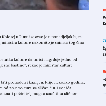
H
V
K
u Kolosej u Rimu izazvao je u ponedjeljak bijes
Z
g ministra kulture nakon što je snimka tog čina
Šp
z
ostatka kulture da turist nagrđuje jedno od
ijesne baštine”, rekao je ministar kulture
N
»L
 biti pronađen i kažnjen. Prije nekoliko godina,
go
 od 20.000 eura za sličan čin. Izvješća
epoznati počinitelj mogao suočiti sa sličnom