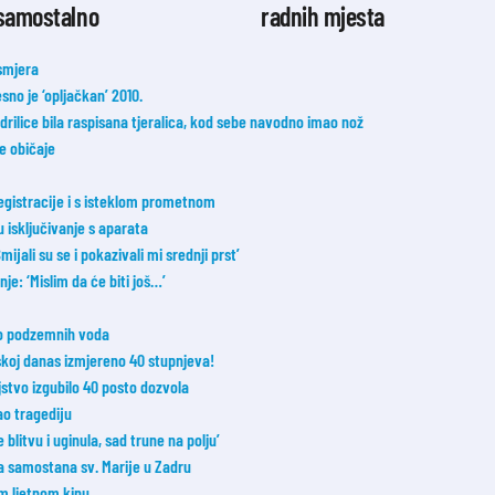
 samostalno
radnih mjesta
smjera
esno je ‘opljačkan’ 2010.
lice bila raspisana tjeralica, kod sebe navodno imao nož
ne običaje
registracije i s isteklom prometnom
u isključivanje s aparata
ijali su se i pokazivali mi srednji prst’
e: ‘Mislim da će biti još…’
 do podzemnih voda
oj danas izmjereno 40 stupnjeva!
jstvo izgubilo 40 posto dozvola
o tragediju
blitvu i uginula, sad trune na polju’
ka samostana sv. Marije u Zadru
m ljetnom kinu