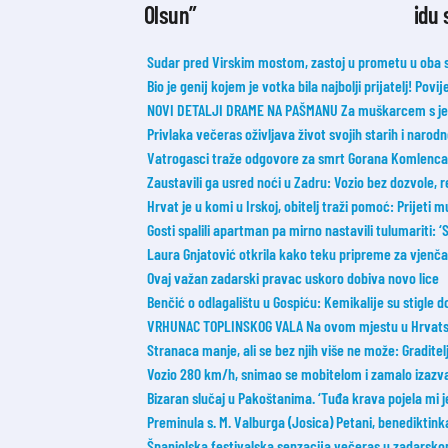
Olsun”
idu
Sudar pred Virskim mostom, zastoj u prometu u oba 
Bio je genij kojem je votka bila najbolji prijatelj! Povij
NOVI DETALJI DRAME NA PAŠMANU Za muškarcem s jedri
Privlaka večeras oživljava život svojih starih i narod
Vatrogasci traže odgovore za smrt Gorana Komlenca
Zaustavili ga usred noći u Zadru: Vozio bez dozvole, 
Hrvat je u komi u Irskoj, obitelj traži pomoć: Prijeti m
Gosti spalili apartman pa mirno nastavili tulumariti: ‘Sm
Laura Gnjatović otkrila kako teku pripreme za vjenčanj
Ovaj važan zadarski pravac uskoro dobiva novo lice
Benčić o odlagalištu u Gospiću: Kemikalije su stigle
VRHUNAC TOPLINSKOG VALA Na ovom mjestu u Hrvatsk
Stranaca manje, ali se bez njih više ne može: Graditel
Vozio 280 km/h, snimao se mobitelom i zamalo izazva
Bizaran slučaj u Pakoštanima. ‘Tuđa krava pojela mi je 
Preminula s. M. Valburga (Josica) Petani, benediktin
Španjolska festivalska senzacija večeras u zadarsko