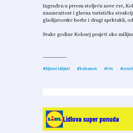
Izgrađen u prvom stoljeću nove ere, Kolo
znamenitost i glavna turistička atrakci
gladijatorske borbe i drugi spektakli, od
Svake godine Kolosej posjeti oko milijun
#bijesni talijani
#koloseum
#rim
#urezi
Lidlova super ponuda