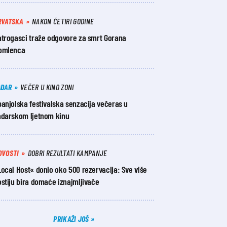
RVATSKA
NAKON ČETIRI GODINE
atrogasci traže odgovore za smrt Gorana
omlenca
ADAR
VEČER U KINO ZONI
anjolska festivalska senzacija večeras u
adarskom ljetnom kinu
OVOSTI
DOBRI REZULTATI KAMPANJE
ocal Host« donio oko 500 rezervacija: Sve više
stiju bira domaće iznajmljivače
PRIKAŽI JOŠ