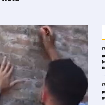
C
N
je
i
C
Dv
g