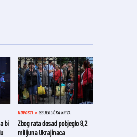
NOVOSTI
IZBJEGLIČKA KRIZA
a bi
Zbog rata dosad pobjeglo 8,2
du
milijuna Ukrajinaca