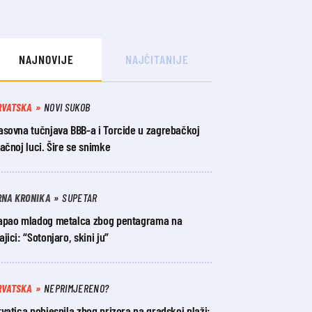
NAJNOVIJE
NAJČITANIJE
RVATSKA
NOVI SUKOB
asovna tučnjava BBB-a i Torcide u zagrebačkoj
ačnoj luci. Šire se snimke
RNA KRONIKA
SUPETAR
apao mladog metalca zbog pentagrama na
jici: “Sotonjaro, skini ju”
RVATSKA
NEPRIMJERENO?
vatica pobjesnila zbog prizora na gradskoj plaži: