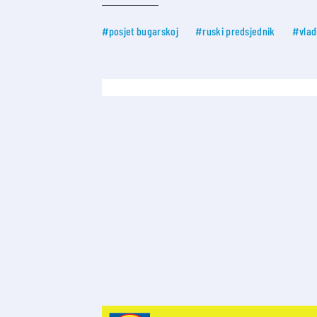
#posjet bugarskoj
#ruski predsjednik
#vlad