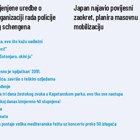
jenjene uredbe o
Japan najavio povijesni
ganizaciji rada policije
zaokret, planira masovnu
g schengena
mobilizaciju
a, evo što kažu nadležni
ci!“
tonjaro, skini ju”
esno je ‘opljačkan’ 2010.
fića, završio s teškim ozljedama
ađenje
a tri dana žestokog zvuka u Kapetanskom parku, evo tko sve nastupa
oj danas izmjereno 40 stupnjeva!
ke
 mete
postaje velika mediteranska fešta uz koncerte preko 50 izlagača