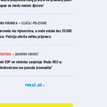
Kupao se među malom djecom’
RNA KRONIKA
SLUČAJ PRIJEVARE
jerovala mu mjesecima, a onda ostala bez 35.000
ra: Policija otkrila veliku prijevaru
RVATSKA
DAVORKO VIDOVIĆ
vši SDP-ov ministar savjetuje Vladu HDZ-a:
Plenkovićeva me ponuda iznenadila”
PRIKAŽI JOŠ