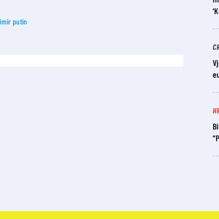
‘
imir putin
C
V
eu
H
Bi
“