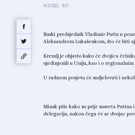
16.12.2022.
16:17
Ruski predsjednik Vladimir Putin u poned
Aleksandrom Lukašenkom, što će biti nje
Kremlj je objavio kako će dvojica čelni
ujedinjenih u Uniju, kao i o regionalni
U radnom posjetu će sudjelovati i nekol
Minsk piše kako su prije susreta Putina 
delegacija, nakon čega će se dvojac po