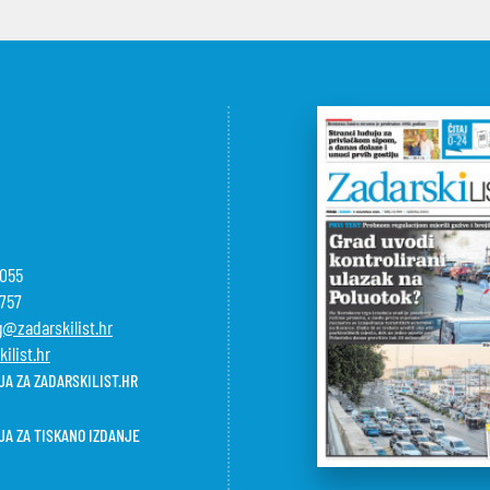
-055
-757
@zadarskilist.hr
ilist.hr
A ZA ZADARSKILIST.HR
JA ZA TISKANO IZDANJE