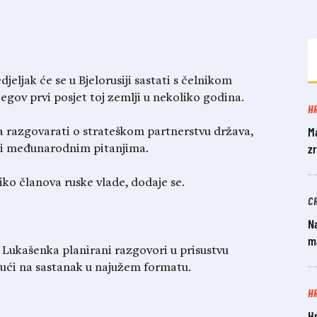
jeljak će se u Bjelorusiji sastati s čelnikom
gov prvi posjet toj zemlji u nekoliko godina.
H
M
ka razgovarati o strateškom partnerstvu država,
zr
m i međunarodnim pitanjima.
iko članova ruske vlade, dodaje se.
C
N
ma
i Lukašenka planirani razgovori u prisustvu
vući na sastanak u najužem formatu.
H
Hr