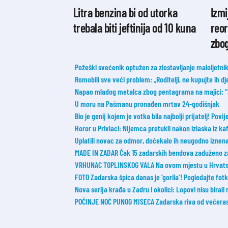
Litra benzina bi od utorka
Izmi
trebala biti jeftinija od 10 kuna
reor
zbo
Požeški svećenik optužen za zlostavljanje maloljetnik
Romobili sve veći problem: „Roditelji, ne kupujte ih dje
Napao mladog metalca zbog pentagrama na majici: “So
U moru na Pašmanu pronađen mrtav 24-godišnjak
Bio je genij kojem je votka bila najbolji prijatelj! Povij
Horor u Privlaci: Nijemca pretukli nakon izlaska iz ka
Uplatili novac za odmor, dočekalo ih neugodno iznen
MADE IN ZADAR Čak 15 zadarskih bendova zaduženo z
VRHUNAC TOPLINSKOG VALA Na ovom mjestu u Hrvatsk
FOTO Zadarska špica danas je ‘gorila’! Pogledajte fot
Nova serija krađa u Zadru i okolici: Lopovi nisu birali
POČINJE NOĆ PUNOG MISECA Zadarska riva od večeras 