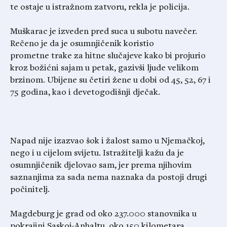
te ostaje u istražnom zatvoru, rekla je policija.
Muškarac je izveden pred suca u subotu navečer.
Rečeno je da je osumnjičenik koristio
prometne trake za hitne slučajeve kako bi projurio
kroz božićni sajam u petak, gazivši ljude velikom
brzinom. Ubijene su četiri žene u dobi od 45, 52, 67 i
75 godina, kao i devetogodišnji dječak.
Napad nije izazvao šok i žalost samo u Njemačkoj,
nego i u cijelom svijetu. Istražitelji kažu da je
osumnjičenik djelovao sam, jer prema njihovim
saznanjima za sada nema naznaka da postoji drugi
počinitelj.
Magdeburg je grad od oko 237.000 stanovnika u
pokrajini Saskoj-Anhaltu, oko 150 kilometara