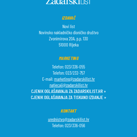
IZDAVAČ
Novi list
Novinsko nakladničko dioničko društvo
Zvonimirova 20A, p.p. 130
51000 Rijeka
MARKETING
Telefon: 023/336-055
Telefon: 023/232-757
E-mail:
marketing@zadarskilist.hr
natjecaji@zadarskilist.hr
CJENIK OGLAŠAVANJA ZA ZADARSKILIST.HR »
CJENIK OGLAŠAVANJA ZA TISKANO IZDANJE »
KONTAKT
urednistvo@zadarskilist.hr
Telefon: 023/336-056