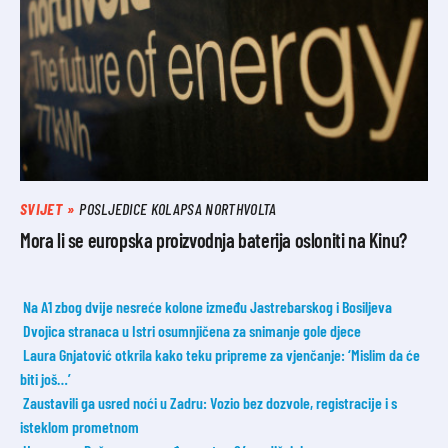
SVIJET
POSLJEDICE KOLAPSA NORTHVOLTA
Mora li se europska proizvodnja baterija osloniti na Kinu?
Na A1 zbog dvije nesreće kolone između Jastrebarskog i Bosiljeva
Dvojica stranaca u Istri osumnjičena za snimanje gole djece
Laura Gnjatović otkrila kako teku pripreme za vjenčanje: ‘Mislim da će
biti još…’
Zaustavili ga usred noći u Zadru: Vozio bez dozvole, registracije i s
isteklom prometnom