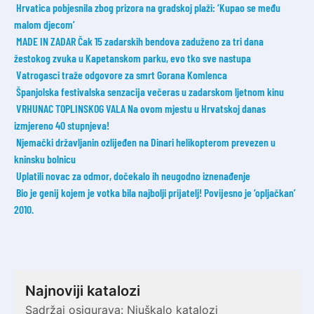
Hrvatica pobjesnila zbog prizora na gradskoj plaži: ‘Kupao se među
malom djecom’
MADE IN ZADAR Čak 15 zadarskih bendova zaduženo za tri dana
žestokog zvuka u Kapetanskom parku, evo tko sve nastupa
Vatrogasci traže odgovore za smrt Gorana Komlenca
Španjolska festivalska senzacija večeras u zadarskom ljetnom kinu
VRHUNAC TOPLINSKOG VALA Na ovom mjestu u Hrvatskoj danas
izmjereno 40 stupnjeva!
Njemački državljanin ozlijeđen na Dinari helikopterom prevezen u
kninsku bolnicu
Uplatili novac za odmor, dočekalo ih neugodno iznenađenje
Bio je genij kojem je votka bila najbolji prijatelj! Povijesno je ‘opljačkan’
2010.