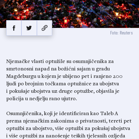
Foto: Reuters
Njemačke vlasti optužile su osumnjičenika za
smrtonosni napad na božićni sajam u gradu
Magdeburgu u kojem je ubijeno pet i ranjeno 200
ljudi po brojnim točkama optužnice za ubojstva
i pokušaje ubojstva uz druge optužbe, objavila je
policija u nedjelju rano ujutro.
Osumnjičenika, koji je identificiran kao Taleb A
prema njemačkim zakonima o privatnosti, tereti pet
optužbi za ubojstvo, više optužbi za pokušaj ubojstva
i više optužbi za nanošenje teških tjelesnih ozljeda