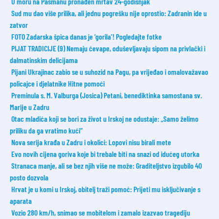
U moru na Pašmanu pronađen mrtav 24-godišnjak
Sud mu dao više prilika, ali jednu pogrešku nije oprostio: Zadranin ide u
zatvor
FOTO Zadarska špica danas je ‘gorila’! Pogledajte fotke
PIJAT TRADICIJE (9) Nemaju ćevape, oduševljavaju sipom na privlački i
dalmatinskim delicijama
Pijani Ukrajinac zabio se u suhozid na Pagu, pa vrijeđao i omalovažavao
policajce i djelatnike Hitne pomoći
Preminula s. M. Valburga (Josica) Petani, benediktinka samostana sv.
Marije u Zadru
Otac mladića koji se bori za život u Irskoj ne odustaje: „Samo želimo
priliku da ga vratimo kući“
Nova serija krađa u Zadru i okolici: Lopovi nisu birali mete
Evo novih cijena goriva koje bi trebale biti na snazi od idućeg utorka
Stranaca manje, ali se bez njih više ne može: Graditeljstvo izgubilo 40
posto dozvola
Hrvat je u komi u Irskoj, obitelj traži pomoć: Prijeti mu isključivanje s
aparata
Vozio 280 km/h, snimao se mobitelom i zamalo izazvao tragediju