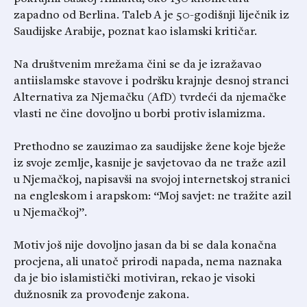
zapadno od Berlina. Taleb A je 50-godišnji liječnik iz
Saudijske Arabije, poznat kao islamski kritičar.
Na društvenim mrežama čini se da je izražavao
antiislamske stavove i podršku krajnje desnoj stranci
Alternativa za Njemačku (AfD) tvrdeći da njemačke
vlasti ne čine dovoljno u borbi protiv islamizma.
Prethodno se zauzimao za saudijske žene koje bježe
iz svoje zemlje, kasnije je savjetovao da ne traže azil
u Njemačkoj, napisavši na svojoj internetskoj stranici
na engleskom i arapskom: “Moj savjet: ne tražite azil
u Njemačkoj”.
Motiv još nije dovoljno jasan da bi se dala konačna
procjena, ali unatoč prirodi napada, nema naznaka
da je bio islamistički motiviran, rekao je visoki
dužnosnik za provođenje zakona.