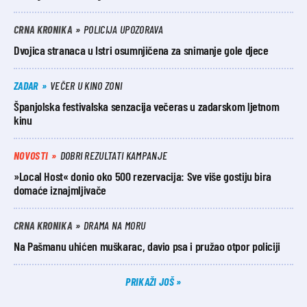
CRNA KRONIKA
POLICIJA UPOZORAVA
Dvojica stranaca u Istri osumnjičena za snimanje gole djece
ZADAR
VEČER U KINO ZONI
Španjolska festivalska senzacija večeras u zadarskom ljetnom
kinu
NOVOSTI
DOBRI REZULTATI KAMPANJE
»Local Host« donio oko 500 rezervacija: Sve više gostiju bira
domaće iznajmljivače
CRNA KRONIKA
DRAMA NA MORU
Na Pašmanu uhićen muškarac, davio psa i pružao otpor policiji
PRIKAŽI JOŠ