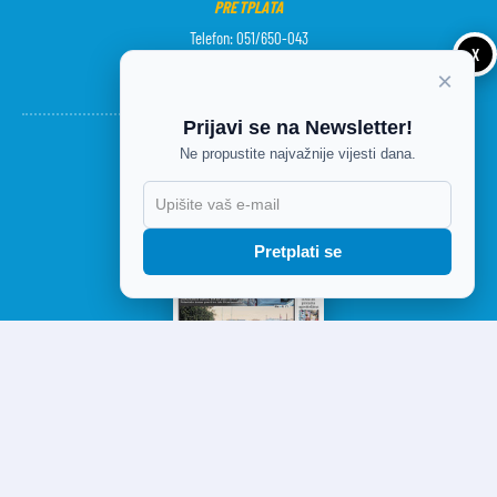
PRETPLATA
Telefon: 051/650-043
X
Radno vrijeme od 7 do 15 sati
×
Prijavi se na Newsletter!
Ne propustite najvažnije vijesti dana.
Pretplati se
DANAŠNJE IZDANJE
FACEBOOK
TWITTER
RSS