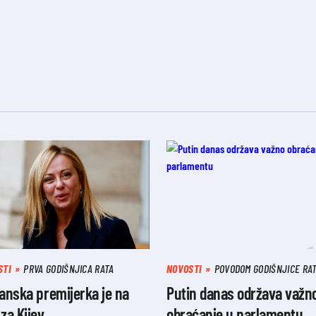
STI
PRVA GODIŠNJICA RATA
NOVOSTI
POVODOM GODIŠNJICE RA
janska premijerka je na
Putin danas održava važn
 za Kijev
obraćanje u parlamentu