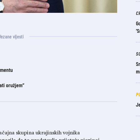
C
Go
‘S
Vezane vijesti
S
Sm
amentu
mi
ati oružjem”
P
Je
načajna skupina ukrajinskih vojnika