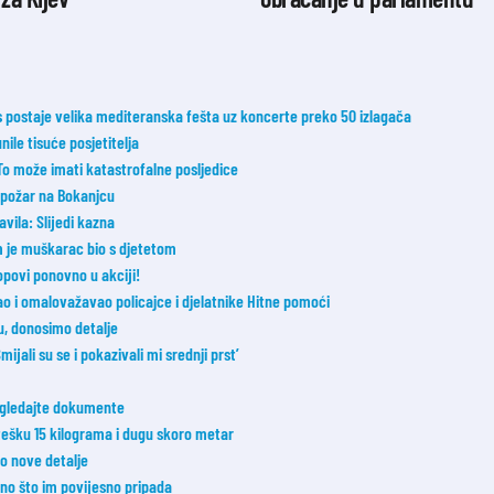
postaje velika mediteranska fešta uz koncerte preko 50 izlagača
nile tisuće posjetitelja
 To može imati katastrofalne posljedice
i požar na Bokanjcu
avila: Slijedi kazna
m je muškarac bio s djetetom
opovi ponovno u akciji!
đao i omalovažavao policajce i djelatnike Hitne pomoći
u, donosimo detalje
ijali su se i pokazivali mi srednji prst’
Pogledajte dokumente
 tešku 15 kilograma i dugu skoro metar
o nove detalje
 ono što im povijesno pripada