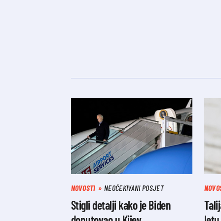
NOVOSTI
NEOČEKIVANI POSJET
NOVO
Stigli detalji kako je Biden
Tali
doputovao u Kijev
letu