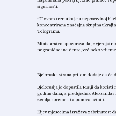
nagomilana pokraj njezine granice i upoz
sigurnosti.
“U ovom trenutku je u neposrednoj blizi
koncentrirana značajna skupina ukrajins
Telegramu.
Ministarstvo upozorava da je vjerojatno
pogranične incidente, već neko vrijeme
Bjeloruska strana pritom dodaje da će d
Bjelorusija je dopustila Rusiji da koristi 
godinu dana, a predsjednik Aleksandar L
zemlja spremna to ponovo učiniti.
Kijev mjesecima izražava zabrinutost da 