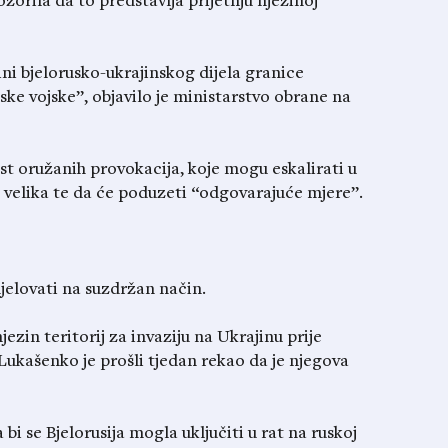
orila da to predstavlja prijetnju njezinoj
ni bjelorusko-ukrajinskog dijela granice
ke vojske”, objavilo je ministarstvo obrane na
st oružanih provokacija, koje mogu eskalirati u
 velika te da će poduzeti “odgovarajuće mjere”.
jelovati na suzdržan način.
njezin teritorij za invaziju na Ukrajinu prije
ukašenko je prošli tjedan rekao da je njegova
bi se Bjelorusija mogla uključiti u rat na ruskoj