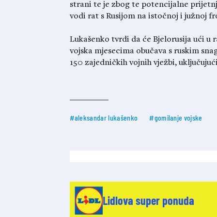
strani te je zbog te potencijalne prijetn
vodi rat s Rusijom na istočnoj i južnoj fr
Lukašenko tvrdi da će Bjelorusija ući u 
vojska mjesecima obučava s ruskim sna
150 zajedničkih vojnih vježbi, uključujući
#aleksandar lukašenko
#gomilanje vojske
Lidlova super ponuda