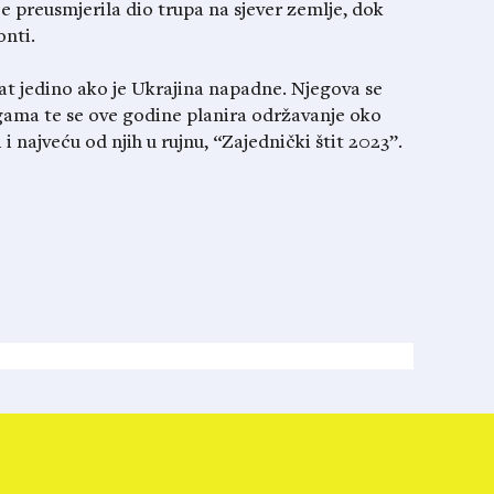
je preusmjerila dio trupa na sjever zemlje, dok
onti.
rat jedino ako je Ukrajina napadne. Njegova se
gama te se ove godine planira održavanje oko
 i najveću od njih u rujnu, “Zajednički štit 2023”.