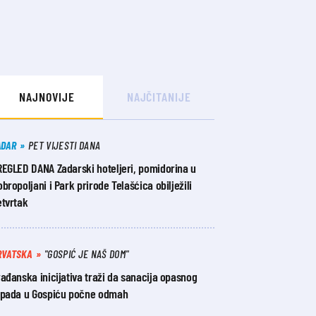
NAJNOVIJE
NAJČITANIJE
ADAR
PET VIJESTI DANA
REGLED DANA Zadarski hoteljeri, pomidorina u
bropoljani i Park prirode Telašćica obilježili
etvrtak
RVATSKA
"GOSPIĆ JE NAŠ DOM"
ađanska inicijativa traži da sanacija opasnog
tpada u Gospiću počne odmah