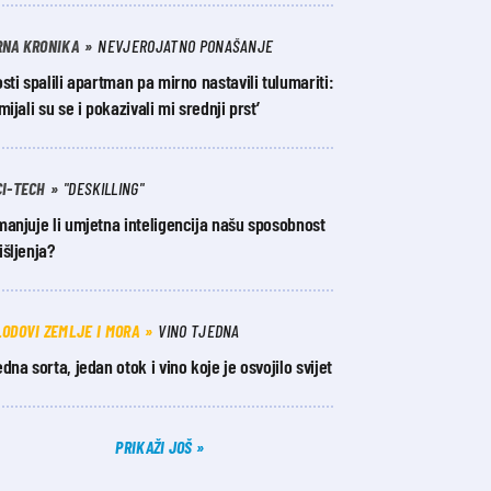
RNA KRONIKA
NEVJEROJATNO PONAŠANJE
sti spalili apartman pa mirno nastavili tulumariti:
mijali su se i pokazivali mi srednji prst’
CI-TECH
"DESKILLING"
anjuje li umjetna inteligencija našu sposobnost
šljenja?
LODOVI ZEMLJE I MORA
VINO TJEDNA
dna sorta, jedan otok i vino koje je osvojilo svijet
PRIKAŽI JOŠ