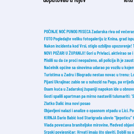
POČINJE NOĆ PUNOG MISECA Zadarska riva od večeras 
FOTO Pogledajte veliku fotogaleriju iz Knina, grad ispu
Nakon incidenta kod Vrsi, stiglo ozbiljno upozorenje!
NOVI POŽARI U ŽUPANIJI! Gori u Privlaci, aktivirao se 
Mislili su da će proći neopaženo, ali policija ih je zaust
Načelnik općine sa sinovima udarao po vozilu u koje
Turistima u Zadru i Biogradu nestao novac u trenu: L
Pijani Ukrajinac zabio se u suhozid na Pagu, pa vrije
Osam kuća u Zadarskoj županiji napokon ide u obnov
Gosti spalili apartman pa mirno nastavili tulumariti: ‘Sm
Zlatko Dalić ima novi posao
Objavljeni nalazi i analize o opasnom otpadu u Lici. 
KIRNJA Dario Babić kod Starigrada ulovio “ljepoticu”
Vlada povećava braniteljske mirovine, Medved objavi
Srpski povjesničar: Hrvati imaju što slaviti. Dobili su