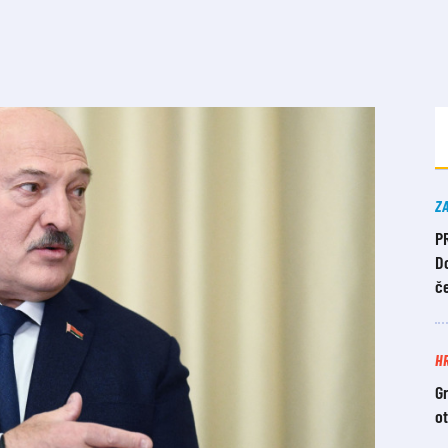
Z
P
Do
č
H
Gr
o