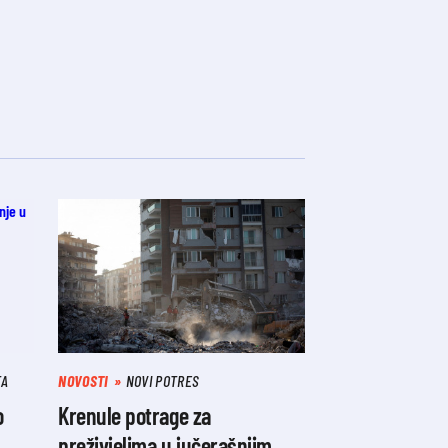
TA
NOVOSTI
NOVI POTRES
o
Krenule potrage za
preživjelima u jučerašnjim