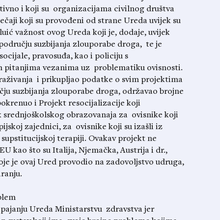
ativno i koji su organizacijama civilnog društva
ječaji koji su provođeni od strane Ureda uvijek su
luić važnost ovog Ureda koji je, dodaje, uvijek
 području suzbijanja zlouporabe droga, te je
ocijale, pravosuđa, kao i policiju s
m pitanjima vezanima uz problematiku ovisnosti.
traživanja i prikupljao podatke o svim projektima
ju suzbijanja zlouporabe droga, održavao brojne
pokrenuo i Projekt resocijalizacije koji
k srednjoškolskog obrazovanaja za ovisnike koji
ijskoj zajednici, za ovisnike koji su izašli iz
a supstitucijskoj terapiji. Ovakav projekt ne
kao što su Italija, Njemačka, Austrija i dr.,
e je ovaj Ured provodio na zadovoljstvo udruga,
ranju.
oblem
pajanju Ureda Ministarstvu zdravstva jer