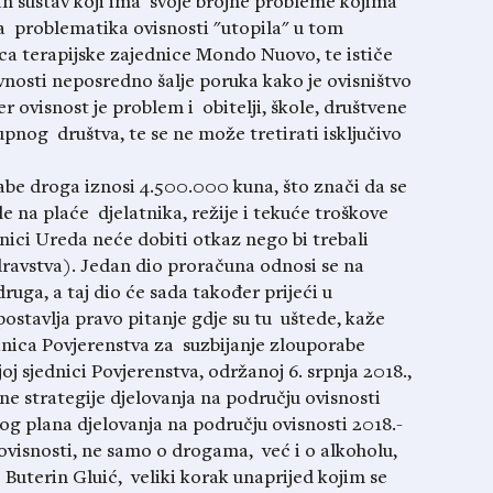
n sustav koji ima svoje brojne probleme kojima
la problematika ovisnosti "utopila" u tom
a terapijske zajednice Mondo Nuovo, te ističe
nosti neposredno šalje poruka kako je ovisništvo
er ovisnost je problem i obitelji, škole, društvene
pnog društva, te se ne može tretirati isključivo
abe droga iznosi 4.500.000 kuna, što znači da se
e na plaće djelatnika, režije i tekuće troškove
ici Ureda neće dobiti otkaz nego bi trebali
zdravstva). Jedan dio proračuna odnosi se na
druga, a taj dio će sada također prijeći u
postavlja pravo pitanje gdje su tu uštede, kaže
lanica Povjerenstva za suzbijanje zlouporabe
j sjednici Povjerenstva, održanoj 6. srpnja 2018.,
ne strategije djelovanja na području ovisnosti
og plana djelovanja na području ovisnosti 2018.-
 ovisnosti, ne samo o drogama, već i o alkoholu,
e Buterin Gluić, veliki korak unaprijed kojim se