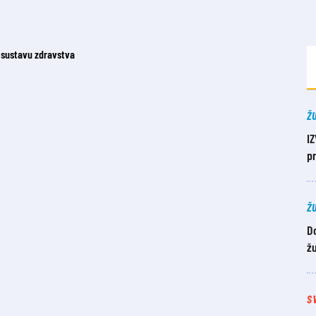
Ž
I
pr
Ž
D
žu
S