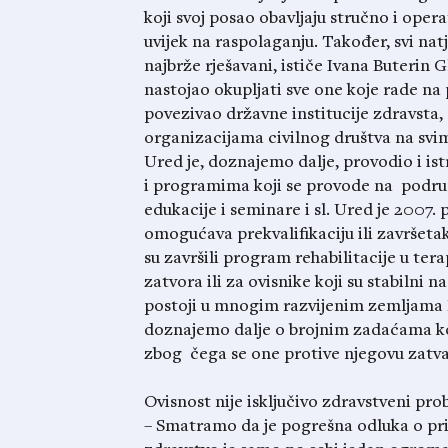
koji svoj posao obavljaju stručno i oper
uvijek na raspolaganju. Također, svi nat
najbrže rješavani, ističe Ivana Buterin G
nastojao okupljati sve one koje rade na
povezivao državne institucije zdravsta, s
organizacijama civilnog društva na svi
Ured je, doznajemo dalje, provodio i is
i programima koji se provode na područ
edukacije i seminare i sl. Ured je 2007. 
omogućava prekvalifikaciju ili završeta
su završili program rehabilitacije u terap
zatvora ili za ovisnike koji su stabilni n
postoji u mnogim razvijenim zemljama EU 
doznajemo dalje o brojnim zadaćama koj
zbog čega se one protive njegovu zatva
Ovisnost nije isključivo zdravstveni pr
– Smatramo da je pogrešna odluka o pri