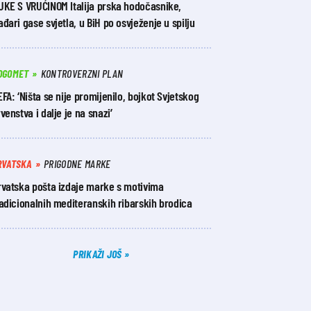
UKE S VRUĆINOM Italija prska hodočasnike,
đari gase svjetla, u BiH po osvježenje u spilju
OGOMET
KONTROVERZNI PLAN
FA: ‘Ništa se nije promijenilo, bojkot Svjetskog
venstva i dalje je na snazi’
RVATSKA
PRIGODNE MARKE
rvatska pošta izdaje marke s motivima
adicionalnih mediteranskih ribarskih brodica
PRIKAŽI JOŠ