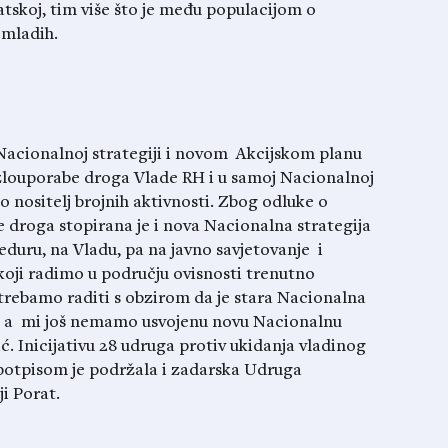
atskoj, tim više što je među populacijom o
 mladih.
 Nacionalnoj strategiji i novom Akcijskom planu
 zlouporabe droga Vlade RH i u samoj Nacionalnoj
o nositelj brojnih aktivnosti. Zbog odluke o
 droga stopirana je i nova Nacionalna strategija
roceduru, na Vladu, pa na javno savjetovanje i
 koji radimo u području ovisnosti trenutno
ebamo raditi s obzirom da je stara Nacionalna
17., a mi još nemamo usvojenu novu Nacionalnu
ić. Inicijativu 28 udruga protiv ukidanja vladinog
potpisom je podržala i zadarska Udruga
i Porat.