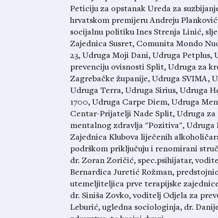
Peticiju za opstanak Ureda za suzbijanje
hrvatskom premijeru Andreju Plankoviću
socijalnu politiku Ines Strenja Linić, s
Zajednica Susret, Comunita Mondo Nuo
23, Udruga Moji Dani, Udruga Petplus, U
prevenciju ovisnosti Split, Udruga za k
Zagrebačke županije, Udruga SVIMA, Ud
Udruga Terra, Udruga Sirius, Udruga H
1700, Udruga Carpe Diem, Udruga Ment
Centar-Prijatelji Nade Split, Udruga za
mentalnog zdravlja "Pozitiva", Udruga 
Zajednica Klubova liječenih alkoholiča
podrškom priključuju i renomirani struč
dr. Zoran Zoričić, spec.psihijatar, vodi
Bernardica Juretić Rožman, predstojnic
utemeljiteljica prve terapijske zajednic
dr. Siniša Zovko, voditelj Odjela za pr
Leburić, ugledna sociologinja, dr. Dani