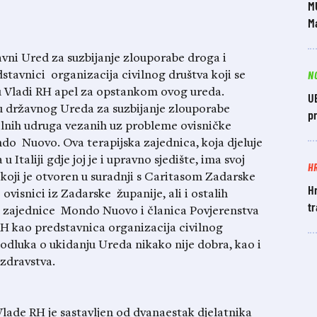
M
Ma
avni Ured za suzbijanje zlouporabe droga i
N
dstavnici organizacija civilnog društva koji se
u Vladi RH apel za opstankom ovog ureda.
UE
u državnog Ureda za suzbijanje zlouporabe
pr
ilnih udruga vezanih uz probleme ovisničke
ndo Nuovo. Ova terapijska zajednica, koja djeluje
Italiji gdje joj je i upravno sjedište, ima svoj
H
koji je otvoren u suradnji s Caritasom Zadarske
H
ovisnici iz Zadarske županije, ali i ostalih
tr
ke zajednice Mondo Nuovo i članica Povjerenstva
H kao predstavnica organizacija civilnog
 odluka o ukidanju Ureda nikako nije dobra, kao i
 zdravstva.
lade RH je sastavljen od dvanaestak djelatnika