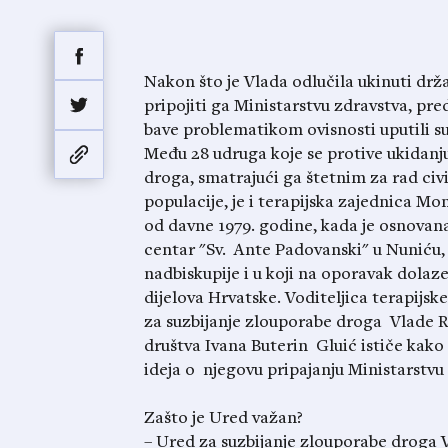
Nakon što je Vlada odlučila ukinuti drž
pripojiti ga Ministarstvu zdravstva, pre
bave problematikom ovisnosti uputili s
Među 28 udruga koje se protive ukidanj
droga, smatrajući ga štetnim za rad civ
populacije, je i terapijska zajednica Mo
od davne 1979. godine, kada je osnovana u 
centar "Sv. Ante Padovanski" u Nuniću, 
nadbiskupije i u koji na oporavak dolaze 
dijelova Hrvatske. Voditeljica terapijs
za suzbijanje zlouporabe droga Vlade R
društva Ivana Buterin Gluić ističe kako
ideja o njegovu pripajanju Ministarstvu
Zašto je Ured važan?
– Ured za suzbijanje zlouporabe droga V