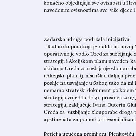
konačno objedinjuju sve ovisnosti u Hrv
navedenim ovisnostima sve više djece i
Zadarska udruga podržala inicijativu
– Radnu skupinu koja je radila na novoj
operativno je vodio Ured za suzbijanje
strategiji i Akcijskom planu naveden ka
ukidanju Ureda za suzbijanje zlouporabe
i Akcijski plan, tj. nisu išli u daljnju p
poslije na usvajanje u Sabor, tako da mi
nemamo strateški dokument po kojem tr
strategija vrijedila do 31. prosinca 20
strategiju, zaključuje Ivana Buterin Glu
Ureda za suzbijanje zlouporabe droga 
apstinenata za pomoć pri resocijalizacij
Peticija upućena premijeru Plenkoviću