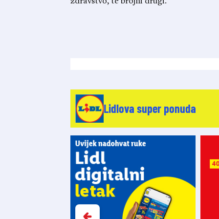
zdravstvo, te brojni drugi.
Lidlova super ponuda