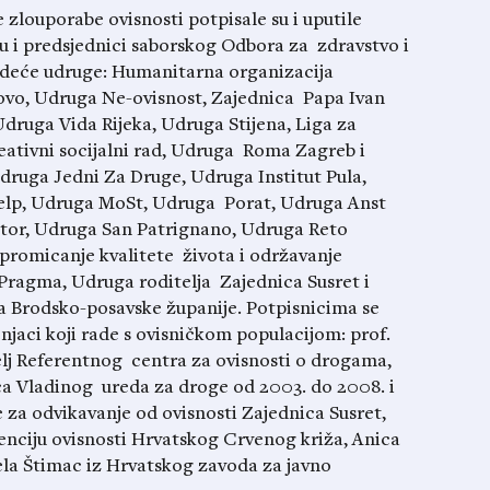
 zlouporabe ovisnosti potpisale su i uputile
 i predsjednici saborskog Odbora za zdravstvo i
ljedeće udruge: Humanitarna organizacija
vo, Udruga Ne-ovisnost, Zajednica Papa Ivan
druga Vida Rijeka, Udruga Stijena, Liga za
reativni socijalni rad, Udruga Roma Zagreb i
ruga Jedni Za Druge, Udruga Institut Pula,
elp, Udruga MoSt, Udruga Porat, Udruga Anst
or, Udruga San Patrignano, Udruga Reto
 promicanje kvalitete života i održavanje
Pragma, Udruga roditelja Zajednica Susret i
ra Brodsko-posavske županije. Potpisnicima se
njaci koji rade s ovisničkom populacijom: prof.
telj Referentnog centra za ovisnosti o drogama,
a Vladinog ureda za droge od 2003. do 2008. i
e za odvikavanje od ovisnosti Zajednica Susret,
evenciju ovisnosti Hrvatskog Crvenog križa, Anica
jela Štimac iz Hrvatskog zavoda za javno