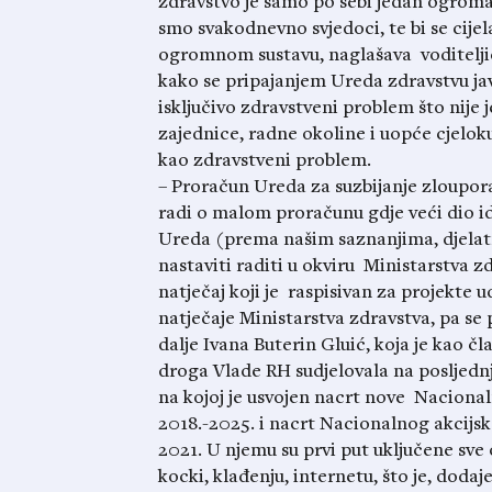
zdravstvo je samo po sebi jedan ogroma
smo svakodnevno svjedoci, te bi se cije
ogromnom sustavu, naglašava voditeljic
kako se pripajanjem Ureda zdravstvu jav
isključivo zdravstveni problem što nije j
zajednice, radne okoline i uopće cjeloku
kao zdravstveni problem.
– Proračun Ureda za suzbijanje zloupor
radi o malom proračunu gdje veći dio id
Ureda (prema našim saznanjima, djelatn
nastaviti raditi u okviru Ministarstva 
natječaj koji je raspisivan za projekte u
natječaje Ministarstva zdravstva, pa se 
dalje Ivana Buterin Gluić, koja je kao č
droga Vlade RH sudjelovala na posljednjo
na kojoj je usvojen nacrt nove Nacional
2018.-2025. i nacrt Nacionalnog akcijsk
2021. U njemu su prvi put uključene sve
kocki, klađenju, internetu, što je, dodaj