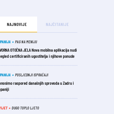
NAJNOVIJE
NAJČITANIJE
UPANIJA
PAG NA MENIJU
ZVORNA OTOČNA JELA Nova mobilna aplikacija nudi
egled certificiranih ugostitelja i njihove ponude
UPANIJA
POSLJEDNJI ISPRAĆAJI
onosimo raspored današnjih sprovoda u Zadru i
paniji
VIJET
DUGO TOPLO LJETO