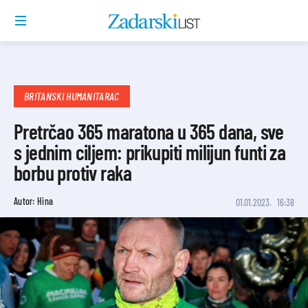
BRITANSKI HUMANITARAC
Pretrčao 365 maratona u 365 dana, sve
s jednim ciljem: prikupiti milijun funti za
borbu protiv raka
Autor: Hina
01.01.2023.
16:38