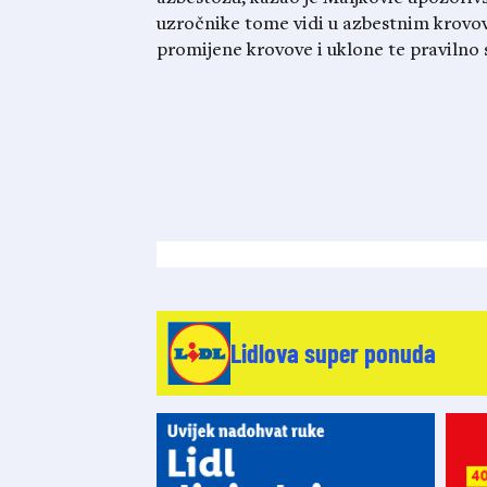
uzročnike tome vidi u azbestnim krovov
promijene krovove i uklone te pravilno 
Lidlova super ponuda