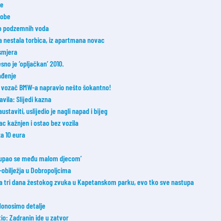
ke
sobe
 do podzemnih voda
a nestala torbica, iz apartmana novac
smjera
esno je ‘opljačkan’ 2010.
ađenje
 je vozač BMW-a napravio nešto šokantno!
avila: Slijedi kazna
taviti, uslijedio je nagli napad i bijeg
c kažnjen i ostao bez vozila
a 10 eura
 ‘Kupao se među malom djecom’
bilježja u Dobropoljcima
a tri dana žestokog zvuka u Kapetanskom parku, evo tko sve nastupa
donosimo detalje
tio: Zadranin ide u zatvor