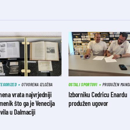
TEGORIZED
OTVORENA IZLOŽBA
OSTALI SPORTOVI
PRODUŽEN MAND
ena vrata najvrjedniji
Izborniku Cedricu Enardu
enik što ga je Venecija
produžen ugovor
vila u Dalmaciji