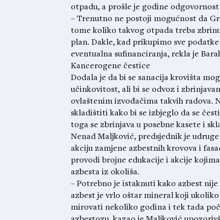
otpadu, a prošle je godine odgovornost 
– Trenutno ne postoji mogućnost da Gr
tome koliko takvog otpada treba zbrinut
plan. Dakle, kad prikupimo sve podatke 
eventualna sufinanciranja, rekla je Bara
Kancerogene čestice
Dodala je da bi se sanacija krovišta mo
učinkovitost, ali bi se odvoz i zbrinjav
ovlaštenim izvođačima takvih radova. N
skladištiti kako bi se izbjeglo da se če
toga se zbrinjava u posebne kasete i skl
Nenad Maljković, predsjednik je udruge
akciju zamjene azbestnih krovova i fas
provodi brojne edukacije i akcije kojim
azbesta iz okoliša.
– Potrebno je istaknuti kako azbest nij
azbest je vrlo oštar mineral koji ukolik
mirovati nekoliko godina i tek tada poč
azbestozu, kazao je Maljković upozorivš