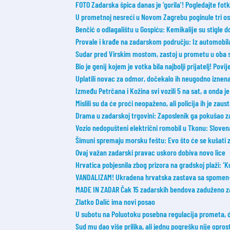
FOTO Zadarska špica danas je ‘gorila’! Pogledajte fot
U prometnoj nesreći u Novom Zagrebu poginule tri o
Benčić o odlagalištu u Gospiću: Kemikalije su stigle
Provale i krađe na zadarskom području: Iz automobil
Sudar pred Virskim mostom, zastoj u prometu u oba 
Bio je genij kojem je votka bila najbolji prijatelj! Povij
Uplatili novac za odmor, dočekalo ih neugodno iznen
Između Petrčana i Kožina svi vozili 5 na sat, a onda
Mislili su da će proći neopaženo, ali policija ih je zaust
Drama u zadarskoj trgovini: Zaposlenik ga pokušao zaus
Vozio nedopušteni električni romobil u Tkonu: Slovena
Šimuni spremaju morsku feštu: Evo što će se kušati z
Ovaj važan zadarski pravac uskoro dobiva novo lice
Hrvatica pobjesnila zbog prizora na gradskoj plaži:
VANDALIZAM! Ukradena hrvatska zastava sa spomen-o
MADE IN ZADAR Čak 15 zadarskih bendova zaduženo z
Zlatko Dalić ima novi posao
U subotu na Poluotoku posebna regulacija prometa, 
Sud mu dao više prilika, ali jednu pogrešku nije opros