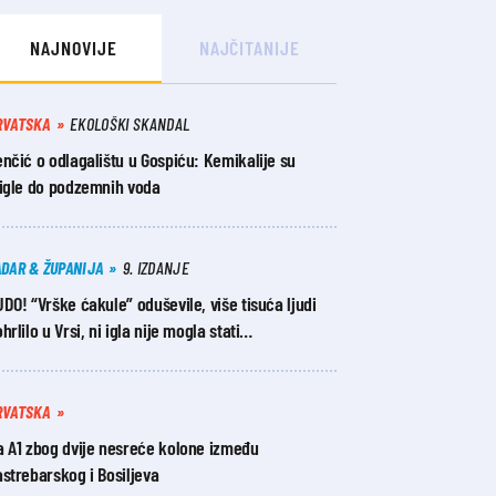
NAJNOVIJE
NAJČITANIJE
RVATSKA
EKOLOŠKI SKANDAL
nčić o odlagalištu u Gospiću: Kemikalije su
tigle do podzemnih voda
ADAR & ŽUPANIJA
9. IZDANJE
DO! “Vrške ćakule” oduševile, više tisuća ljudi
hrlilo u Vrsi, ni igla nije mogla stati…
RVATSKA
a A1 zbog dvije nesreće kolone između
strebarskog i Bosiljeva