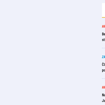
H
Be
s
Z
ČU
po
H
N
Ja