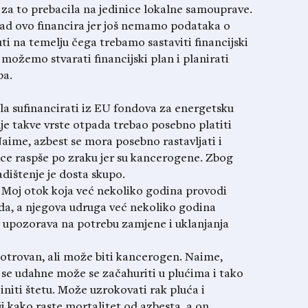
za to prebacila na jedinice lokalne samouprave.
ad ovo financira jer još nemamo podataka o
i na temelju čega trebamo sastaviti financijski
možemo stvarati financijski plan i planirati
ba.
gla sufinancirati iz EU fondova za energetsku
anje takve vrste otpada trebao posebno platiti
aime, azbest se mora posebno rastavljati i
stice raspše po zraku jer su kancerogene. Zbog
adištenje je dosta skupo.
 Moj otok koja već nekoliko godina provodi
ada, a njegova udruga već nekoliko godina
a upozorava na potrebu zamjene i uklanjanja
e otrovan, ali može biti kancerogen. Naime,
o se udahne može se začahuriti u plućima i tako
initi štetu. Može uzrokovati rak pluća i
i kako raste mortalitet od azbesta, a on