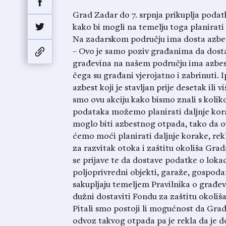
Grad Zadar do 7. srpnja prikuplja poda
kako bi mogli na temelju toga planirati
Na zadarskom području ima dosta azbes
– Ovo je samo poziv građanima da dosta
građevina na našem području ima azbest
čega su građani vjerojatno i zabrinuti. I
azbest koji je stavljan prije desetak ili 
smo ovu akciju kako bismo znali s kolik
podataka možemo planirati daljnje kora
moglo biti azbestnog otpada, tako da o
ćemo moći planirati daljnje korake, rek
za razvitak otoka i zaštitu okoliša Gra
se prijave te da dostave podatke o lokac
poljoprivredni objekti, garaže, gospodar
sakupljaju temeljem Pravilnika o građevn
dužni dostaviti Fondu za zaštitu okoliša
Pitali smo postoji li mogućnost da Grad
odvoz takvog otpada pa je rekla da je 