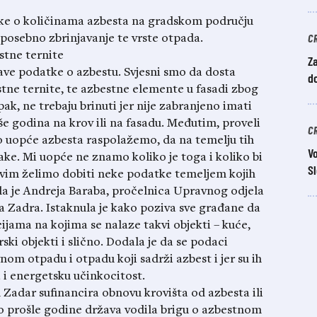
tke o količinama azbesta na gradskom području
C
 posebno zbrinjavanje te vrste otpada.
tne ternite
Za
ve podatke o azbestu. Svjesni smo da dosta
do
ne ternite, te azbestne elemente u fasadi zbog
pak, ne trebaju brinuti jer nije zabranjeno imati
više godina na krov ili na fasadu. Međutim, proveli
C
o uopće azbesta raspolažemo, da na temelju tih
Vo
ke. Mi uopće ne znamo koliko je toga i koliko bi
Sl
vim želimo dobiti neke podatke temeljem kojih
la je Andreja Baraba, pročelnica Upravnog odjela
da Zadra. Istaknula je kako poziva sve građane da
ijama na kojima se nalaze takvi objekti – kuće,
ski objekti i slično. Dodala je da se podaci
om otpadu i otpadu koji sadrži azbest i jer su ih
 i energetsku učinkocitost.
 Zadar sufinancira obnovu krovišta od azbesta ili
do prošle godine država vodila brigu o azbestnom