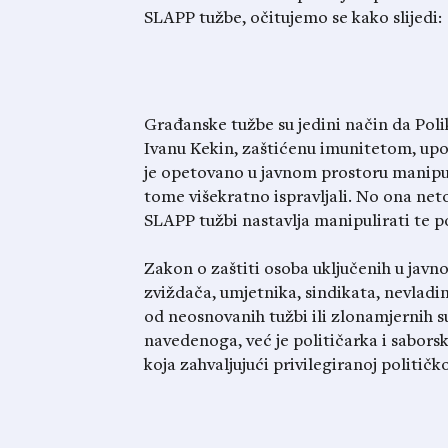
SLAPP tužbe, očitujemo se kako slijedi:
Građanske tužbe su jedini način da Poli
Ivanu Kekin, zaštićenu imunitetom, up
je opetovano u javnom prostoru manipuli
tome višekratno ispravljali. No ona ne
SLAPP tužbi nastavlja manipulirati te pon
Zakon o zaštiti osoba uključenih u javno
zviždača, umjetnika, sindikata, nevladin
od neosnovanih tužbi ili zlonamjernih s
navedenoga, već je političarka i sabor
koja zahvaljujući privilegiranoj političko