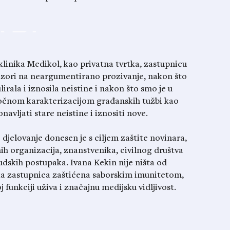
klinika Medikol, kao privatna tvrtka, zastupnicu
ozori na neargumentirano prozivanje, nakon što
rala i iznosila neistine i nakon što smo je u
točnom karakterizacijom građanskih tužbi kao
avljati stare neistine i iznositi nove.
 djelovanje donesen je s ciljem zaštite novinara,
ih organizacija, znanstvenika, civilnog društva
udskih postupaka. Ivana Kekin nije ništa od
ska zastupnica zaštićena saborskim imunitetom,
j funkciji uživa i značajnu medijsku vidljivost.