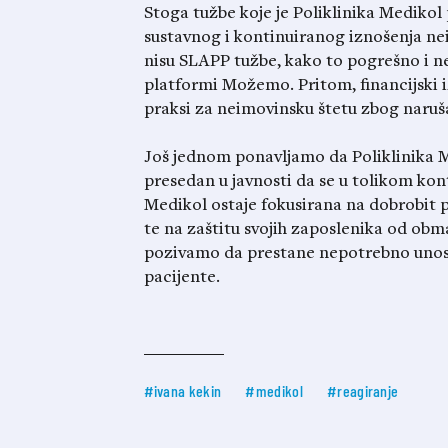
Stoga tužbe koje je Poliklinika Medikol
sustavnog i kontinuiranog iznošenja neis
nisu SLAPP tužbe, kako to pogrešno i ne
platformi Možemo. Pritom, financijski i
praksi za neimovinsku štetu zbog naruša
Još jednom ponavljamo da Poliklinika Me
presedan u javnosti da se u tolikom kont
Medikol ostaje fokusirana na dobrobit 
te na zaštitu svojih zaposlenika od obma
pozivamo da prestane nepotrebno unos
pacijente.
#ivana kekin
#medikol
#reagiranje