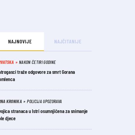
NAJNOVIJE
NAJČITANIJE
RVATSKA
NAKON ČETIRI GODINE
atrogasci traže odgovore za smrt Gorana
omlenca
RNA KRONIKA
POLICIJA UPOZORAVA
ojica stranaca u Istri osumnjičena za snimanje
ole djece