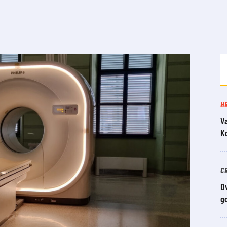
H
V
K
C
Dv
g