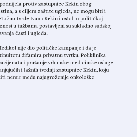
 podnijela protiv zastupnice Kekin zbog
tina, a s ciljem zaštite ugleda, ne mogu biti i
točno tvrde Ivana Kekin i ostali u političkoj
znosi u tužbama postavljeni su sukladno sudskoj
vanja časti i ugleda.
dikol nije dio političke kampanje i da je
inuitetu difamira privatnu tvrtku. Poliklinika
pacijenata i pružanje vrhunske medicinske usluge
njujućih i lažnih tvrdnji zastupnice Kekin, koju
iti nemir među najugroženije onkološke