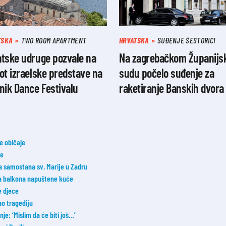
TSKA
TWO ROOM APARTMENT
HRVATSKA
SUĐENJE ŠESTORICI
atske udruge pozvale na
Na zagrebačkom Županij
ot izraelske predstave na
sudu počelo suđenje za
nik Dance Festivalu
raketiranje Banskih dvora
ne običaje
ke
ka samostana sv. Marije u Zadru
la balkona napuštene kuće
e djece
o tragediju
e: ‘Mislim da će biti još…’