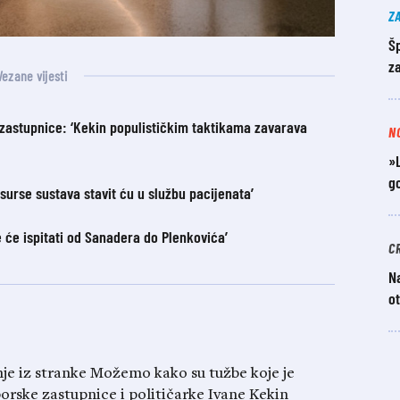
Z
Šp
z
Vezane vijesti
zastupnice: ‘Kekin populističkim taktikama zavarava
N
»L
go
surse sustava stavit ću u službu pacijenata’
 će ispitati od Sanadera do Plenkovića’
C
N
ot
nje iz stranke Možemo kako su tužbe koje je
borske zastupnice i političarke Ivane Kekin