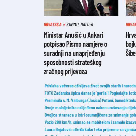
HRVATSKA
SUMMIT NATO-A
HRVA
Ministar Anušić u Ankari
Hrv
potpisao Pismo namjere o
bojk
suradnji na unaprjeđenju
Šibe
sposobnosti strateškog
zračnog prijevoza
Privlaka večeras oživljava život svojih starih i narod
FOTO Zadarska špica danas je ‘gorila’! Pogledajte fot
Preminula s. M. Valburga (Josica) Petani, benediktin
Dvoje maloljetnika ozlijeđeno nakon urušavanja dije
Dvojica stranaca u Istri osumnjičena za snimanje gol
Vozio 280 km/h, snimao se mobitelom i zamalo izazva
Laura Gnjatović otkrila kako teku pripreme za vjenčanj