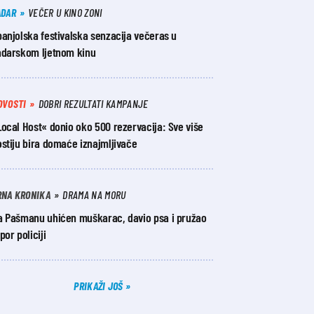
ADAR
VEČER U KINO ZONI
anjolska festivalska senzacija večeras u
adarskom ljetnom kinu
OVOSTI
DOBRI REZULTATI KAMPANJE
ocal Host« donio oko 500 rezervacija: Sve više
stiju bira domaće iznajmljivače
RNA KRONIKA
DRAMA NA MORU
a Pašmanu uhićen muškarac, davio psa i pružao
por policiji
PRIKAŽI JOŠ