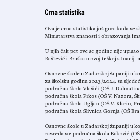
Crna statistika
Ova je crna statistika još gora kada s
Ministarstva znanosti i obrazovanja im
U njih čak pet ove se godine nije upisao 
Raštević i Bruška u ovoj teškoj situacij
Osnovne škole u Zadarskoj županiji u ko
za školsku godinu 2023./2024. su sljed
područna škola Vlašići (OŠ J. Dalmatin
područna škola Prkos (OŠ V. Nazora, Šk
područna škola Ugljan (OŠ V. Klarin, Pr
područna škola Slivnica Gornja (OŠ Brać
Osnovne škole u Zadarskoj županiji u k
razreda su: područna škola Buković (O