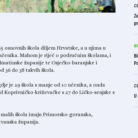
C
Za
pr
N
5 osnovnih škola diljem Hrvatske, a u njima u
Bi
 učenika. Mahom je riječ o područnim školama, i
Po
lmatinske županije te Osječko-baranjske i
d 36 do 38 takvih škola.
C
gdje je 29 škola s manje od 10 učenika, a onda
 od Koprivničko-križevačke s 27 do Ličko-senjske s
U
11 malih škola imaju Primorsko-goranska,
vanska županija.