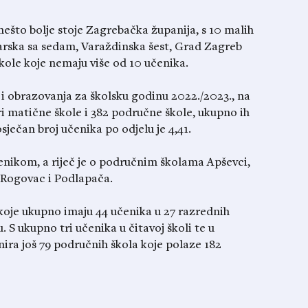
ešto bolje stoje Zagrebačka županija, s 10 malih
starska sa sedam, Varaždinska šest, Grad Zagreb
kole koje nemaju više od 10 učenika.
 obrazovanja za školsku godinu 2022./2023., na
ri matične škole i 382 područne škole, ukupno ih
sječan broj učenika po odjelu je 4,41.
nikom, a riječ je o područnim školama Apševci,
, Rogovac i Podlapača.
koje ukupno imaju 44 učenika u 27 razrednih
. S ukupno tri učenika u čitavoj školi te u
nira još 79 područnih škola koje polaze 182