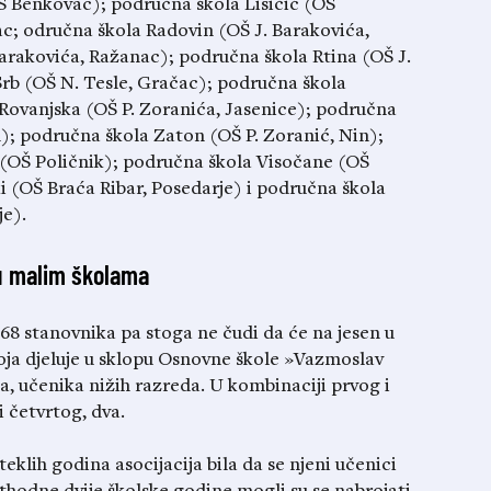
Š Benkovac); područna škola Lisičić (OŠ
c; odručna škola Radovin (OŠ J. Barakovića,
arakovića, Ražanac); područna škola Rtina (OŠ J.
rb (OŠ N. Tesle, Gračac); područna škola
Rovanjska (OŠ P. Zoranića, Jasenice); područna
n); područna škola Zaton (OŠ P. Zoranić, Nin);
(OŠ Poličnik); područna škola Visočane (OŠ
i (OŠ Braća Ribar, Posedarje) i područna škola
je).
 u malim školama
68 stanovnika pa stoga ne čudi da će na jesen u
oja djeluje u sklopu Osnovne škole »Vazmoslav
a, učenika nižih razreda. U kombinaciji prvog i
i četvrtog, dva.
eklih godina asocijacija bila da se njeni učenici