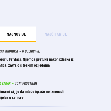
NAJNOVIJE
NAJČITANIJE
RNA KRONIKA
U BOLNICI JE
ror u Privlaci: Nijemca pretukli nakon izlaska iz
fića, završio s teškim ozljedama
K ZADAR
TONI PROSTRAN
imarni cilj je da mlade igrače ne iznenadi
ijelaz u seniore