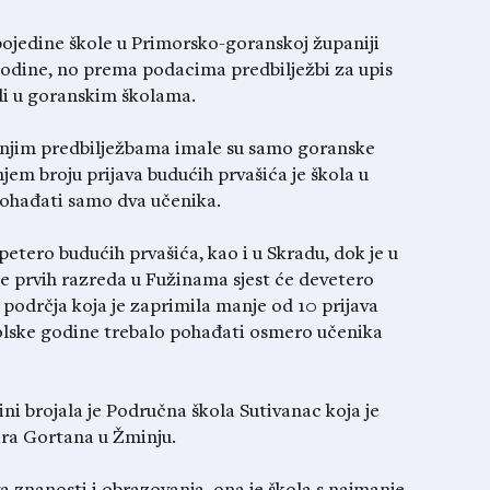
 pojedine škole u Primorsko-goranskoj županiji
odine, no prema podacima predbilježbi za upis
di u goranskim školama.
šnjim predbilježbama imale su samo goranske
em broju prijava budućih prvašića je škola u
 pohađati samo dva učenika.
etero budućih prvašića, kao i u Skradu, dok je u
pe prvih razreda u Fužinama sjest će devetero
 podrčja koja je zaprimila manje od 10 prijava
školske godine trebalo pohađati osmero učenika
ini brojala je Područna škola Sutivanac koja je
ra Gortana u Žminju.