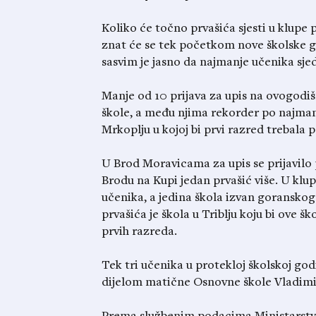
Koliko će točno prvašića sjesti u klupe
znat će se tek početkom nove školske g
sasvim je jasno da najmanje učenika sje
Manje od 10 prijava za upis na ovogodi
škole, a među njima rekorder po najmanj
Mrkoplju u kojoj bi prvi razred trebala
U Brod Moravicama za upis se prijavilo p
Brodu na Kupi jedan prvašić više. U klu
učenika, a jedina škola izvan goranskog
prvašića je škola u Triblju koju bi ove 
prvih razreda.
Tek tri učenika u protekloj školskoj god
dijelom matične Osnovne škole Vladimi