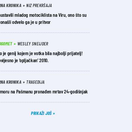
RNA KRONIKA
NIZ PREKRŠAJA
ustavili mladog motociklista na Viru, ono što su
onašli odvelo ga je u pritvor
OGOMET
WESLEY SNEIJDER
o je genij kojem je votka bila najbolji prijatelj!
vijesno je ‘opljačkan’ 2010.
RNA KRONIKA
TRAGEDIJA
 moru na Pašmanu pronađen mrtav 24-godišnjak
PRIKAŽI JOŠ