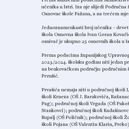
Prema službenim podacima Ministarstva 
učenika u Istri. Iza nje slijedi Područna
Osnovne škole Fažana, a na trećem mje
Jednoznamenkasti broj učenika – devet –
škola Osnovna škola Ivan Goran Kovačić
osnivač je ukupno 25 osnovnih škola u Ist
Prema podacima županijskog Upravnog o
2023./2024. školsku godinu niti jedan p
na benkovačkom području: područnim šk
Perušić.
Prvašića nemaju niti u područnoj školi 
školi Krneza (OŠ J. Barakovića, Ražanac
Pag); područnoj školi Vrgada (OŠ Pakošt
Stankovci); područnoj školi Radašinovci
Rupalj (OŠ Poličnik); područnoj školi Ž
školi Pojana (OŠ Valentin Klarin, Preko)