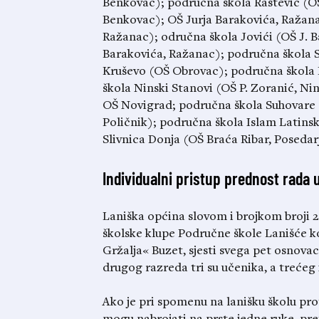
Benkovac); područna škola Raštević (O
Benkovac); OŠ Jurja Barakovića, Ražana
Ražanac); odručna škola Jovići (OŠ J. B
Barakovića, Ražanac); područna škola S
Kruševo (OŠ Obrovac); područna škola 
škola Ninski Stanovi (OŠ P. Zoranić, Ni
OŠ Novigrad; područna škola Suhovare 
Poličnik); područna škola Islam Latinsk
Slivnica Donja (OŠ Braća Ribar, Posedar
Individualni pristup prednost rada
Laniška općina slovom i brojkom broji 2
školske klupe Područne škole Lanišće k
Gržalja« Buzet, sjesti svega pet osnovac
drugog razreda tri su učenika, a trećeg 
Ako je pri spomenu na lanišku školu prot