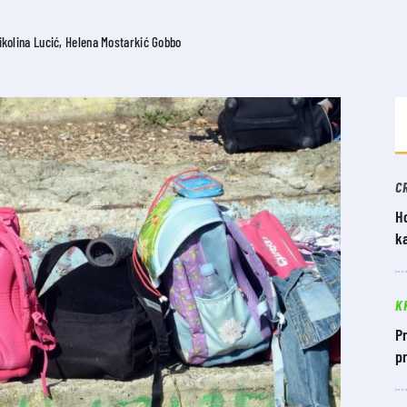
Nikolina Lucić, Helena Mostarkić Gobbo
C
Ho
ka
K
Pr
pr