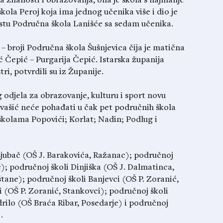
znanosti i obrazovanja, ona je škola s najmanje
 škola Peroj koja ima jednog učenika više i dio je
stu Područna škola Lanišće sa sedam učenika.
 broji Područna škola Šušnjevica čija je matična
 Čepić – Purgarija Čepić. Istarska županija
ri, potvrdili su iz Županije.
djela za obrazovanje, kulturu i sport novu
rvašić neće pohađati u čak pet područnih škola
olama Popovići; Korlat; Nadin; Podlug i
Ljubač (OŠ J. Barakovića, Ražanac); područnoj
); područnoj školi Dinjiška (OŠ J. Dalmatinca,
ane); područnoj školi Banjevci (OŠ P. Zoranić,
 (OŠ P. Zoranić, Stankovci); područnoj školi
drilo (OŠ Braća Ribar, Posedarje) i područnoj
.