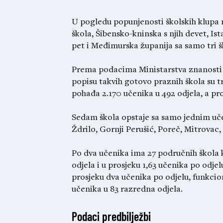
U pogledu popunjenosti školskih klupa n
škola, Šibensko-kninska s njih devet, I
pet i Međimurska županija sa samo tri š
Prema podacima Ministarstva znanosti i
popisu takvih gotovo praznih škola su t
pohađa 2.170 učenika u 492 odjela, a pro
Sedam škola opstaje sa samo jednim uče
Ždrilo, Gornji Perušić, Poreč, Mitrovac
Po dva učenika ima 27 područnih škola 
odjela i u prosjeku 1,63 učenika po odjelu
prosjeku dva učenika po odjelu, funkcio
učenika u 83 razredna odjela.
Podaci predbilježbi