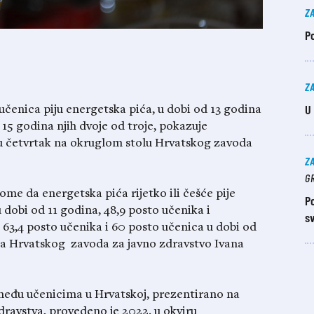
Z
Po
Z
U
 učenica piju energetska pića, u dobi od 13 godina
 15 godina njih dvoje od troje, pokazuje
 u četvrtak na okruglom stolu Hrvatskog zavoda
Z
GR
tome da energetska pića rijetko ili češće pije
Po
u dobi od 11 godina, 48,9 posto učenika i
sv
i 63,4 posto učenika i 60 posto učenica u dobi od
lja Hrvatskog zavoda za javno zdravstvo Ivana
 među učenicima u Hrvatskoj, prezentirano na
ravstva, provedeno je 2022. u okviru