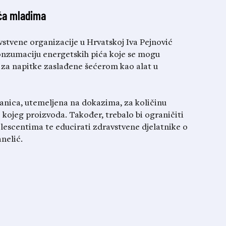
ića mladima
stvene organizacije u Hrvatskoj Iva Pejnović
konzumaciju energetskih pića koje se mogu
i za napitke zaslađene šećerom kao alat u
granica, utemeljena na dokazima, za količinu
 kojeg proizvoda. Također, trebalo bi ograničiti
lescentima te educirati zdravstvene djelatnike o
nelić.