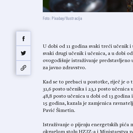
Foto: Pixabay/Ilustracija
U dobi od 11 godina svaki treći učenik i
svaki drugi učenik i učenica, a u dobi od
ovogodišnje istraživanje predstavljeno
za javno zdravstvo.
Kad se to prebaci u postotke, riječ je o 
31,6 posto učenika i 23,1 posto učenica 
48,8 posto učenica u dobi od 13 godina 
15 godina, kazala je zamjenica ravnate
Pavić Šimetin.
Istraživanje o pijenju energetskih pića
okruglom stolu HZJZ-a i Ministarstva zd