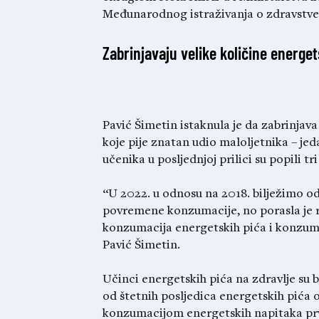
Međunarodnog istraživanja o zdravstv
Zabrinjavaju velike količine energet
Pavić Šimetin istaknula je da zabrinjav
koje pije znatan udio maloljetnika – jed
učenika u posljednjoj prilici su popili tr
“U 2022. u odnosu na 2018. bilježimo o
povremene konzumacije, no porasla je 
konzumacija energetskih pića i konzuma
Pavić Šimetin.
Učinci energetskih pića na zdravlje su b
od štetnih posljedica energetskih pića o
konzumacijom energetskih napitaka prv