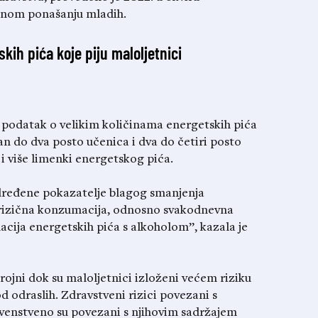
enom ponašanju mladih.
skih pića koje piju maloljetnici
a podatak o velikim količinama energetskih pića
an do dva posto učenica i dva do četiri posto
i i više limenki energetskog pića.
dređene pokazatelje blagog smanjenja
rizična konzumacija, odnosno svakodnevna
cija energetskih pića s alkoholom”, kazala je
rojni dok su maloljetnici izloženi većem riziku
d odraslih. Zdravstveni rizici povezani s
enstveno su povezani s njihovim sadržajem