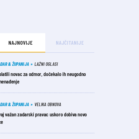
NAJNOVIJE
NAJČITANIJE
ADAR & ŽUPANIJA
LAŽNI OGLASI
platili novac za odmor, dočekalo ih neugodno
znenađenje
ADAR & ŽUPANIJA
VELIKA OBNOVA
vaj važan zadarski pravac uskoro dobiva novo
ce