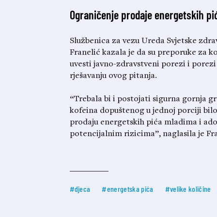
Ograničenje prodaje energetskih p
Službenica za vezu Ureda Svjetske zdrav
Franelić kazala je da su preporuke za 
uvesti javno-zdravstveni porezi i porez
rješavanju ovog pitanja.
“Trebala bi i postojati sigurna gornja 
kofeina dopuštenog u jednoj porciji bilo
prodaju energetskih pića mladima i ado
potencijalnim rizicima”, naglasila je Fra
#djeca
#energetska pića
#velike količine