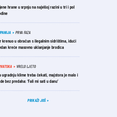
jene hrane u srpnju na najvišoj razini u tri i pol
odine
UPANIJA
PRVA FAZA
r krenuo u obračun s ilegalnim sidrištima, idući
jedan kreće masovno uklanjanje brodica
RVATSKA
VRELO LJETO
 ugradnju klime treba čekati, majstora je malo i
de bez predaha: ‘Fali mi sati u danu’
PRIKAŽI JOŠ