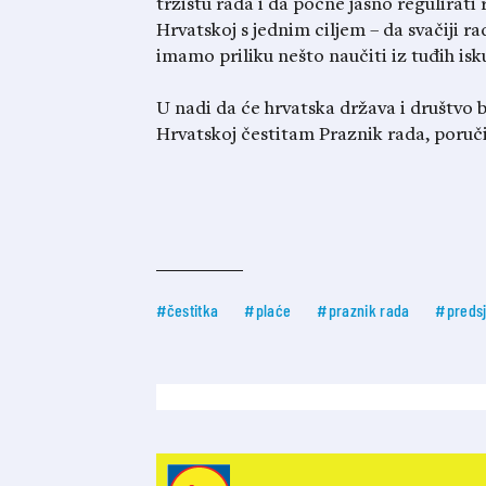
tržištu rada i da počne jasno regulirat
Hrvatskoj s jednim ciljem – da svačiji r
imamo priliku nešto naučiti iz tuđih isk
U nadi da će hrvatska država i društvo 
Hrvatskoj čestitam Praznik rada, poruči
#čestitka
#plaće
#praznik rada
#predsj