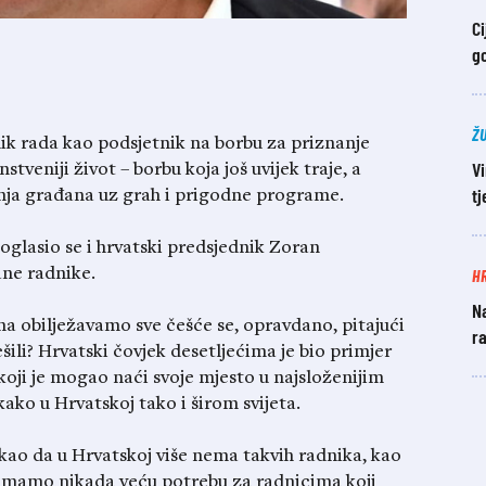
Ci
g
Ž
k rada kao podsjetnik na borbu za priznanje
Vi
tveniji život – borbu koja još uvijek traje, a
t
nja građana uz grah i prigodne programe.
asio se i hrvatski predsjednik Zoran
H
ane radnike.
Na
na obilježavamo sve češće se, opravdano, pitajući
ra
šili? Hrvatski čovjek desetljećima je bio primjer
oji je mogao naći svoje mjesto u najsloženijim
ako u Hrvatskoj tako i širom svijeta.
kao da u Hrvatskoj više nema takvih radnika, kao
a imamo nikada veću potrebu za radnicima koji