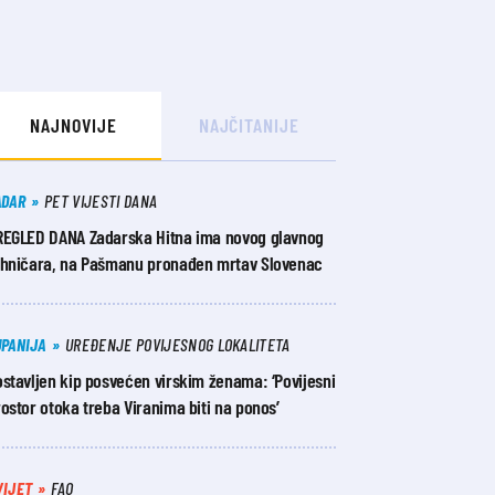
NAJNOVIJE
NAJČITANIJE
ADAR
PET VIJESTI DANA
REGLED DANA Zadarska Hitna ima novog glavnog
ehničara, na Pašmanu pronađen mrtav Slovenac
UPANIJA
UREĐENJE POVIJESNOG LOKALITETA
stavljen kip posvećen virskim ženama: ‘Povijesni
ostor otoka treba Viranima biti na ponos’
VIJET
FAO