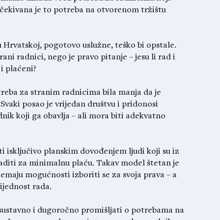
očekivana je to potreba na otvorenom tržištu
 Hrvatskoj, pogotovo uslužne, teško bi opstale.
rani radnici, nego je pravo pitanje – jesu li rad i
i plaćeni?
reba za stranim radnicima bila manja da je
 Svaki posao je vrijedan društvu i pridonosi
nik koji ga obavlja – ali mora biti adekvatno
ti isključivo planskim dovođenjem ljudi koji su iz
 raditi za minimalnu plaću. Takav model štetan je
nemaju mogućnosti izboriti se za svoja prava – a
rijednost rada.
 sustavno i dugoročno promišljati o potrebama na