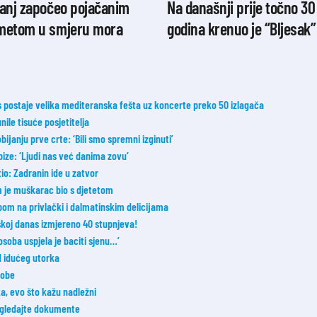
banj započeo pojačanim
Na današnji prije točno 30
metom u smjeru mora
godina krenuo je “Bljesak”
postaje velika mediteranska fešta uz koncerte preko 50 izlagača
nile tisuće posjetitelja
janju prve crte: ‘Bili smo spremni izginuti’
ize: ‘Ljudi nas već danima zovu’
tio: Zadranin ide u zatvor
m je muškarac bio s djetetom
om na privlački i dalmatinskim delicijama
oj danas izmjereno 40 stupnjeva!
osoba uspjela je baciti sjenu…’
od idućeg utorka
sobe
a, evo što kažu nadležni
Pogledajte dokumente