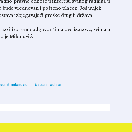
i radno-pravne odnose u interesu svakog radnika u
ad bude vrednovan i pošteno plaćen. Još uvijek
ustava izbjegavajući greške drugih država.
brzo i ispravno odgovoriti na ove izazove, svima u
o je Milanović.
ednik milanović
#strani radnici