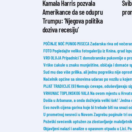
Kamala Harris pozvala
Svi
Amerikance da se odupru
pro
Trumpu: ‘Njegova politika
doziva recesiju’
POČINJE NOĆ PUNOG MISECA Zadarska riva od večeras 
FOTO Pogledajte veliku fotogaleriju iz Knina, grad ispu
VRO OLUJA Pripadnici 7. domobranske pukovnije o probi
Vrške ćakule u znaku munještine, običaja i domaće sp
Sud mu dao više prilika, ali jednu pogrešku nije opros
Načelnik općine sa sinovima udarao po vozilu u koje
PIJAT TRADICIJE (9) Nemaju ćevape, oduševljavaju sip
VRHUNAC TOPLINSKOG VALA Na ovom mjestu u Hrvatsk
Došla u Arbanase, a onda doživjela veliki šok! ‘Jedna 
Evo novih cijena goriva koje bi trebale biti na snazi 
U prometnoj nesreći u Novom Zagrebu poginule tri o
Požeški svećenik optužen za zlostavljanje maloljetnik
Objavljeni nalazi i analize o opasnom otpadu u Lici. 