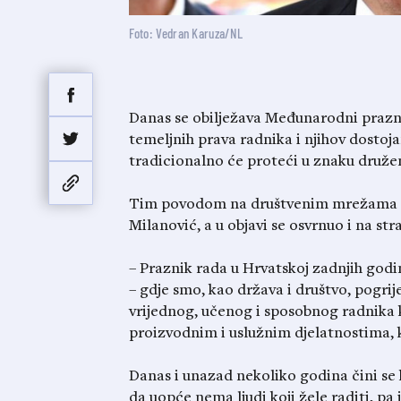
Foto: Vedran Karuza/NL
Danas se obilježava Međunarodni prazni
temeljnih prava radnika i njihov dostojans
tradicionalno će proteći u znaku druže
Tim povodom na društvenim mrežama ogl
Milanović, a u objavi se osvrnuo i na str
– Praznik rada u Hrvatskoj zadnjih godi
– gdje smo, kao država i društvo, pogrije
vrijednog, učenog i sposobnog radnika k
proizvodnim i uslužnim djelatnostima, k
Danas i unazad nekoliko godina čini se 
da uopće nema ljudi koji žele raditi, p