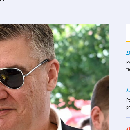
Z
P
t
Ž
Po
pr
S