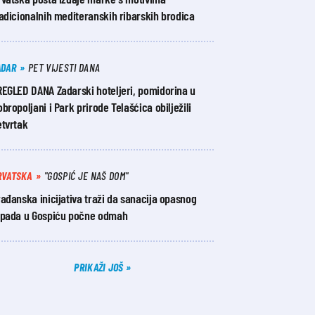
adicionalnih mediteranskih ribarskih brodica
ADAR
PET VIJESTI DANA
REGLED DANA Zadarski hoteljeri, pomidorina u
bropoljani i Park prirode Telašćica obilježili
etvrtak
RVATSKA
"GOSPIĆ JE NAŠ DOM"
ađanska inicijativa traži da sanacija opasnog
tpada u Gospiću počne odmah
PRIKAŽI JOŠ