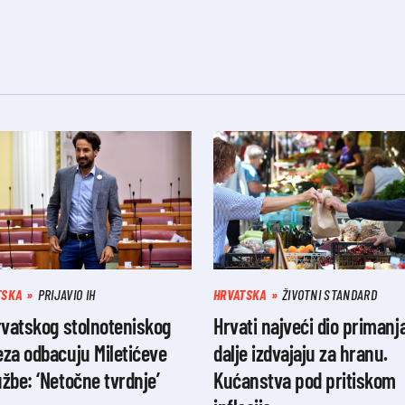
TSKA
PRIJAVIO IH
HRVATSKA
ŽIVOTNI STANDARD
rvatskog stolnoteniskog
Hrvati najveći dio primanja
za odbacuju Miletićeve
dalje izdvajaju za hranu.
žbe: ‘Netočne tvrdnje’
Kućanstva pod pritiskom