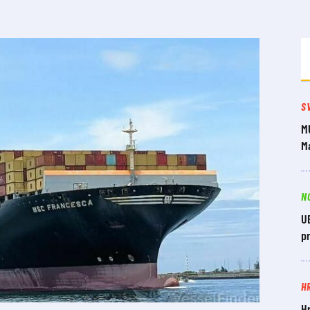
S
M
Ma
N
UE
pr
H
H