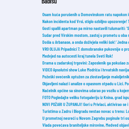
Babišu
Osam kuća porušenih u Domovinskom ratu napokon id
Nakon incidenta kod Vrsi, stiglo ozbiljno upozorenje!
Gosti spalili apartman pa mirno nastavili tulumariti: ‘Sm
Sudar pred Virskim mostom, zastoj u prometu u oba 
Došla u Arbanase, a onda doživjela veliki šok! ‘Jedna 
VRO OLUJA Pripadnici 7. domobranske pukovnije o probi
Medvjed na autocesti kraj tunela Sveti Rok!
Drama u zadarskoj trgovini: Zaposlenik ga pokušao zaus
VIDEO Apsolutni show Luke Modrića i hrvatskih navijač
Požeški svećenik optužen za zlostavljanje maloljetnik
Objavljeni nalazi i analize o opasnom otpadu u Lici. 
Načelnik općine sa sinovima udarao po vozilu u koje
FOTO Pogledajte veliku fotogaleriju iz Knina, grad ispu
NOVI POŽARI U ŽUPANIJI! Gori u Privlaci, aktivirao se 
Turistima u Zadru i Biogradu nestao novac u trenu: L
U prometnoj nesreći u Novom Zagrebu poginule tri o
Vlada povećava braniteljske mirovine, Medved objavi