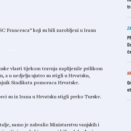
tr
Z
 Francesca” koji su bili zarobljeni u Iranu
P
Do
č
nske vlasti tijekom travnja zaplijenile prilikom
H
a u nedjelju ujutro su stigli u Hrvatsku,
Gr
ajnik Sindikata pomoraca Hrvatske.
o
 su iz Irana u Hrvatsku stigli preko Turske.
alje, samo je zahvalio Ministarstvu vanjskih i