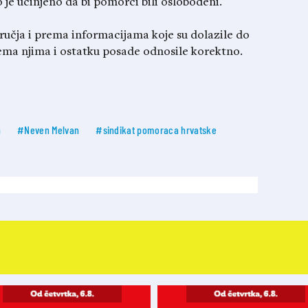
je učinjeno da bi pomorci bili oslobođeni.
ručja i prema informacijama koje su dolazile do
prema njima i ostatku posade odnosile korektno.
n
#Neven Melvan
#sindikat pomoraca hrvatske