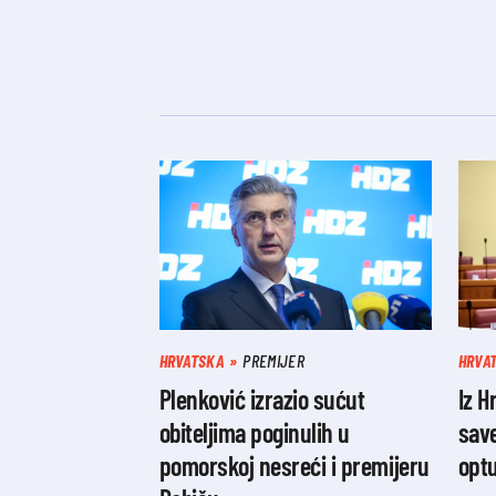
HRVATSKA
PREMIJER
HRVA
Plenković izrazio sućut
Iz H
obiteljima poginulih u
save
pomorskoj nesreći i premijeru
optu