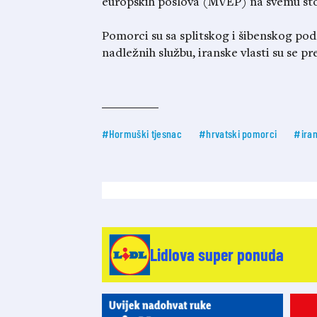
europskih poslova (MVEP) na svemu što 
Pomorci su sa splitskog i šibenskog pod
nadležnih službu, iranske vlasti su se 
#Hormuški tjesnac
#hrvatski pomorci
#ira
Lidlova super ponuda