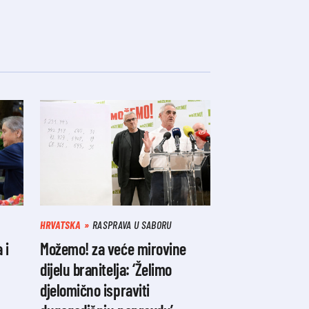
HRVATSKA
RASPRAVA U SABORU
 i
Možemo! za veće mirovine
dijelu branitelja: ‘Želimo
djelomično ispraviti