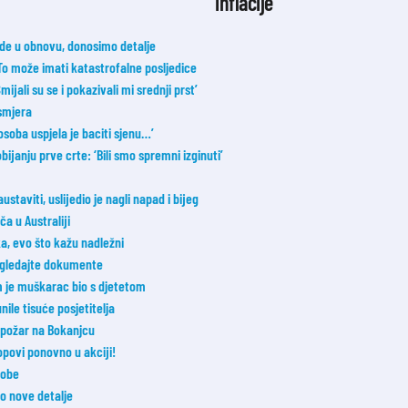
inflacije
e u obnovu, donosimo detalje
 To može imati katastrofalne posljedice
ijali su se i pokazivali mi srednji prst’
smjera
osoba uspjela je baciti sjenu…’
janju prve crte: ‘Bili smo spremni izginuti’
taviti, uslijedio je nagli napad i bijeg
a u Australiji
a, evo što kažu nadležni
Pogledajte dokumente
m je muškarac bio s djetetom
nile tisuće posjetitelja
i požar na Bokanjcu
opovi ponovno u akciji!
sobe
o nove detalje