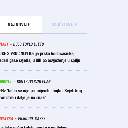
NAJNOVIJE
NAJČITANIJE
VIJET
DUGO TOPLO LJETO
UKE S VRUĆINOM Italija prska hodočasnike,
đari gase svjetla, u BiH po osvježenje u spilju
OGOMET
KONTROVERZNI PLAN
FA: ‘Ništa se nije promijenilo, bojkot Svjetskog
venstva i dalje je na snazi’
RVATSKA
PRIGODNE MARKE
rvatska pošta izdaje marke s motivima