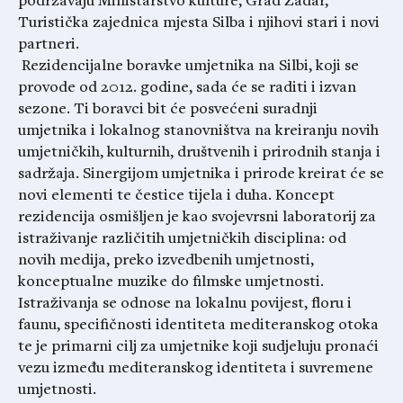
podržavaju Ministarstvo kulture, Grad Zadar,
Turistička zajednica mjesta Silba i njihovi stari i novi
partneri.
Rezidencijalne boravke umjetnika na Silbi, koji se
provode od 2012. godine, sada će se raditi i izvan
sezone. Ti boravci bit će posvećeni suradnji
umjetnika i lokalnog stanovništva na kreiranju novih
umjetničkih, kulturnih, društvenih i prirodnih stanja i
sadržaja. Sinergijom umjetnika i prirode kreirat će se
novi elementi te čestice tijela i duha. Koncept
rezidencija osmišljen je kao svojevrsni laboratorij za
istraživanje različitih umjetničkih disciplina: od
novih medija, preko izvedbenih umjetnosti,
konceptualne muzike do filmske umjetnosti.
Istraživanja se odnose na lokalnu povijest, floru i
faunu, specifičnosti identiteta mediteranskog otoka
te je primarni cilj za umjetnike koji sudjeluju pronaći
vezu između mediteranskog identiteta i suvremene
umjetnosti.