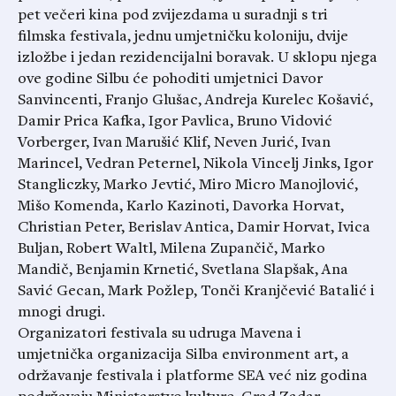
pet večeri kina pod zvijezdama u suradnji s tri
filmska festivala, jednu umjetničku koloniju, dvije
izložbe i jedan rezidencijalni boravak. U sklopu njega
ove godine Silbu će pohoditi umjetnici Davor
Sanvincenti, Franjo Glušac, Andreja Kurelec Košavić,
Damir Prica Kafka, Igor Pavlica, Bruno Vidović
Vorberger, Ivan Marušić Klif, Neven Jurić, Ivan
Marincel, Vedran Peternel, Nikola Vincelj Jinks, Igor
Stangliczky, Marko Jevtić, Miro Micro Manojlović,
Mišo Komenda, Karlo Kazinoti, Davorka Horvat,
Christian Peter, Berislav Antica, Damir Horvat, Ivica
Buljan, Robert Waltl, Milena Zupančič, Marko
Mandič, Benjamin Krnetić, Svetlana Slapšak, Ana
Savić Gecan, Mark Požlep, Tonči Kranjčević Batalić i
mnogi drugi.
Organizatori festivala su udruga Mavena i
umjetnička organizacija Silba environment art, a
održavanje festivala i platforme SEA već niz godina