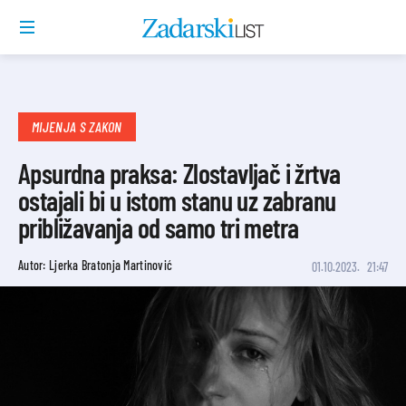
MIJENJA S ZAKON
Apsurdna praksa: Zlostavljač i žrtva
ostajali bi u istom stanu uz zabranu
približavanja od samo tri metra
Autor: Ljerka Bratonja Martinović
01.10.2023.
21:47