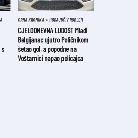
NA
CRNA KRONIKA
HODAJUĆI PROBLEM
CJELODNEVNA LUDOST Mladi
Belgijanac ujutro Poličnikom
 s
šetao gol, a popodne na
Voštarnici napao policajca