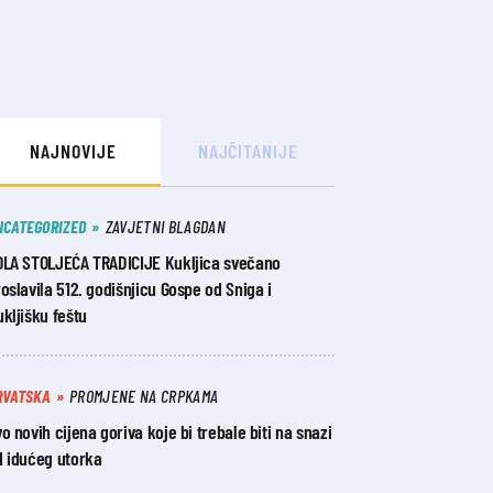
NAJNOVIJE
NAJČITANIJE
NCATEGORIZED
ZAVJETNI BLAGDAN
OLA STOLJEĆA TRADICIJE Kukljica svečano
oslavila 512. godišnjicu Gospe od Sniga i
kljišku feštu
RVATSKA
PROMJENE NA CRPKAMA
o novih cijena goriva koje bi trebale biti na snazi
d idućeg utorka