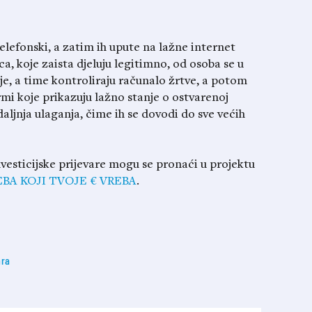
telefonski, a zatim ih upute na lažne internet
ca, koje zaista djeluju legitimno, od osoba se u
je, a time kontroliraju računalo žrtve, a potom
rmi koje prikazuju lažno stanje o ostvarenoj
daljnja ulaganja, čime ih se dovodi do sve većih
investicijske prijevare mogu se pronaći u projektu
EBA KOJI TVOJE € VREBA
.
ara