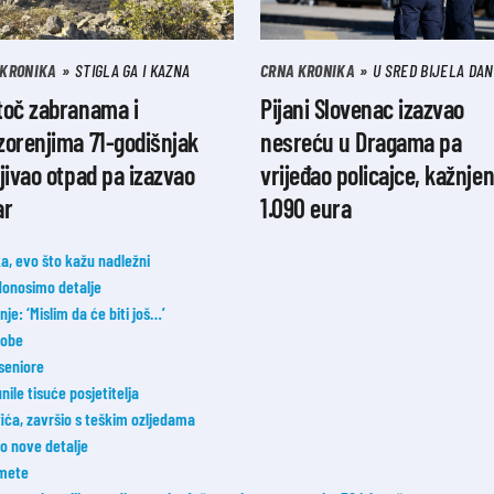
 KRONIKA
STIGLA GA I KAZNA
CRNA KRONIKA
U SRED BIJELA DA
toč zabranama i
Pijani Slovenac izazvao
orenjima 71-godišnjak
nesreću u Dragama pa
jivao otpad pa izazvao
vrijeđao policajce, kažnjen
ar
1.090 eura
a, evo što kažu nadležni
donosimo detalje
e: ‘Mislim da će biti još…’
sobe
 seniore
nile tisuće posjetitelja
fića, završio s teškim ozljedama
o nove detalje
 mete