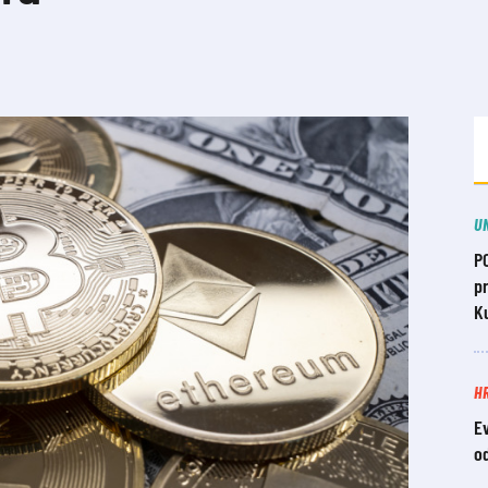
U
P
pr
Ku
H
Ev
o