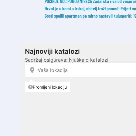
POČINJE NOĆ PUNOG MISECA Zadarska riva od večeras 
Hrvat je u komi u Irskoj, obitelj traži pomoć: Prijeti m
Gosti spalili apartman pa mirno nastavili tulumariti: ‘Sm