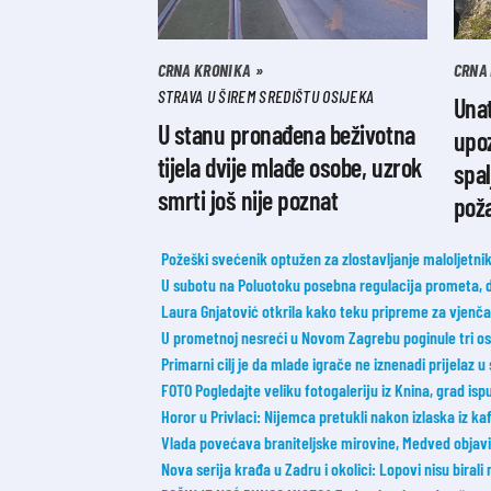
CRNA KRONIKA
CRNA
STRAVA U ŠIREM SREDIŠTU OSIJEKA
Una
U stanu pronađena beživotna
upoz
tijela dvije mlađe osobe, uzrok
spal
smrti još nije poznat
pož
Požeški svećenik optužen za zlostavljanje maloljetnik
U subotu na Poluotoku posebna regulacija prometa, 
Laura Gnjatović otkrila kako teku pripreme za vjenčanj
U prometnoj nesreći u Novom Zagrebu poginule tri o
Primarni cilj je da mlade igrače ne iznenadi prijelaz u
FOTO Pogledajte veliku fotogaleriju iz Knina, grad ispu
Horor u Privlaci: Nijemca pretukli nakon izlaska iz ka
Vlada povećava braniteljske mirovine, Medved objavi
Nova serija krađa u Zadru i okolici: Lopovi nisu birali