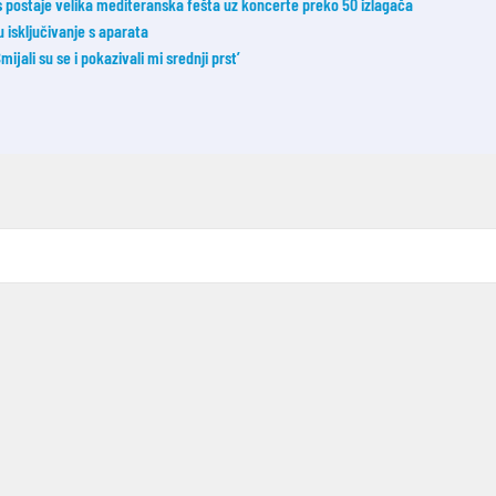
postaje velika mediteranska fešta uz koncerte preko 50 izlagača
u isključivanje s aparata
ijali su se i pokazivali mi srednji prst’