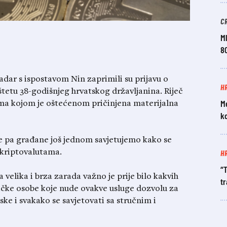
C
Ml
8
Zadar s ispostavom Nin zaprimili su prijavu o
H
štetu 38-godišnjeg hrvatskog državljanina. Riječ
M
tama kojom je oštećenom pričinjena materijalna
k
ije pa građane još jednom savjetujemo kako se
H
 kriptovalutama.
“T
velika i brza zarada važno je prije bilo kakvih
tr
fizičke osobe koje nude ovakve usluge dozvolu za
ke i svakako se savjetovati sa stručnim i