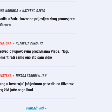
RNA KRONIKA
KAZNENO DJELO
adić u Zadru kazneno prijavljen zbog pronevjere
09 eura
RVATSKA
REAKCIJA MINISTRA
edved o Pupovčevim prozivkama Vlade: Mogu
omentirati samo ono što sam vidio
RVATSKA
NIKADA ZABORAVLJEN
rag u beskraju“ još jednom potvrdio da Oliverov
ag živi jače nego ikad
PRIKAŽI JOŠ