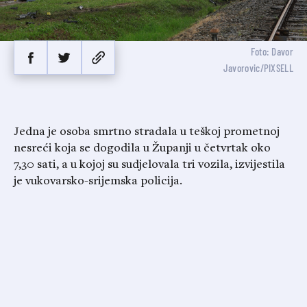
Foto: Davor
Javorovic/PIXSELL
Jedna je osoba smrtno stradala u teškoj prometnoj
nesreći koja se dogodila u Županji u četvrtak oko
7,30 sati, a u kojoj su sudjelovala tri vozila, izvijestila
je vukovarsko-srijemska policija.