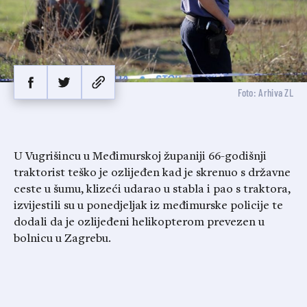
Foto: Arhiva ZL
U Vugrišincu u Međimurskoj županiji 66-godišnji
traktorist teško je ozlijeđen kad je skrenuo s državne
ceste u šumu, klizeći udarao u stabla i pao s traktora,
izvijestili su u ponedjeljak iz međimurske policije te
dodali da je ozlijeđeni helikopterom prevezen u
bolnicu u Zagrebu.